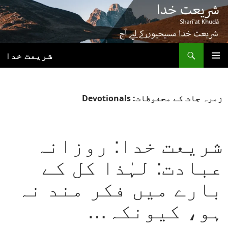
ھوڑیں
واد
ر
ائیں
ت
شریعت خدا
بنیادی
مینو
زمرہ جات کے محفوظات: Devotionals
شریعت خدا: روزانہ
عبادت: لہٰذا کل کے
بارے میں فکر مند نہ
ہو، کیونکہ…