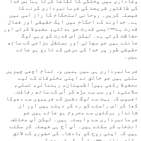
وفاداری میں پختگی کا تقاضا کرتا ہے: بس خدا
کی طاقتور شریعت کی فرمانبرداری کرنے کا
فیصلہ کریں۔ روحانی استحکام کا راز اسی میں
ہے۔ خداوند کے احکام میں ایک حقیقی اور فعال
قدرت ہے—ایسی قدرت جو بدلتی، مضبوط کرتی اور
حفاظت کرتی ہے۔ لیکن اس قدرت کو وہی لوگ
جانتے ہیں جو سچائی اور مستقل مزاجی کے ساتھ
حقیقی طور پر خدا کی مرضی کے تابع ہو جاتے
ہیں۔
فرمانبرداری ہی میں ہمیں وہ تمام اچھی چیزیں
ملتی ہیں جو خالق نے اپنی مخلوقات کے لیے
محفوظ رکھی ہیں: اطمینان، رہنمائی، تسلی،
سلامتی، اور سب سے بڑھ کر اُس کے ساتھ رفاقت۔
افسوس کہ بہت سے لوگ دشمن کے فریبوں سے دھوکا
کھا کر اس راستے کو رد کر دیتے ہیں اور ان
شاندار برکتوں سے محروم ہو جاتے ہیں جو
فرمانبرداری سے وابستہ ہیں۔ لیکن آپ مختلف
انتخاب کر سکتے ہیں۔ آپ آج ہی فیصلہ کر سکتے
ہیں کہ اپنی روح کو بادشاہ کی حضوری کے لائق
مقام بنائیں—صرف اُس کی شریعت کی