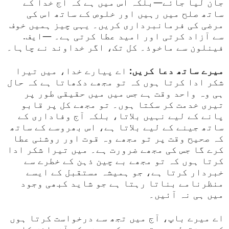
جان لیا جائے—بلکہ اس میں ہے کہ آج خدا کے
ساتھ صلح میں رہیں اور خلوص کے ساتھ اس کی
مرضی کی فرمانبرداری کریں۔ یہی چیز ہمیں خوف
سے آزاد کرتی اور امید عطا کرتی ہے۔ —ایف.
فینلون سے ماخوذ۔ کل تک، اگر خداوند نے چاہا۔
میرے ساتھ دعا کریں:
اے پیارے خدا، میں تیرا
شکر ادا کرتا ہوں کہ تو مجھے دکھاتا ہے کہ حال
ہی وہ واحد وقت ہے جس میں میں حقیقی طور پر
تیری خدمت کر سکتا ہوں۔ تو مجھے کل پر قابو
پانے کے لیے نہیں بلاتا، بلکہ آج وفاداری کے
ساتھ جینے کے لیے بلاتا ہے، اس بھروسے کے ساتھ
کہ صحیح وقت پر تو مجھے وہ قوت اور روشنی عطا
کرے گا جس کی مجھے ضرورت ہے۔ میں تیرا شکر ادا
کرتا ہوں کہ تو مجھے بے چین ذہن کے خطرے سے
خبردار کرتا ہے، جو ہمیشہ مستقبل کے ایسے
منظرنامے بناتا رہتا ہے جو شاید کبھی وجود
میں ہی نہ آئیں۔
اے میرے باپ، آج میں تجھ سے درخواست کرتا ہوں