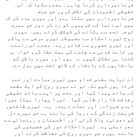
فرمانبرداری کرنا چاہے۔ مجھے سکھا کہ اس
حقیقی اطمینان کی تلاش کروں جو صرف
فرمانبرداری میں ملتا ہے، اور میری مدد کر کہ
میں اس دنیا کے فریبوں کو رد کر دوں جو میری
توجہ تجھ سے ہٹانے کی کوشش کرتے ہیں۔ میری
روح تیرے احکام سے مضبوط، تیری مرضی سے پاک،
اور تیری حضوری سے قائم رہے۔ مجھے اس راستے
پر ثابت قدمی سے چلنے کی ہمت عطا کر، خواہ یہ
کتنا ہی مشکل کیوں نہ ہو، اور میرے باطن کو
بادشاہوں کے بادشاہ کے لائق تخت میں بدل دے۔
اے نہایت مقدس خدا، میں تیری عبادت اور حمد
کرتا ہوں کیونکہ تو نے میری روح کو ایک مقصد
کے ساتھ پیدا کیا اور مجھ پر اپنے ساتھ حقیقی
رفاقت کا راز ظاہر کیا۔ تیرا پیارا بیٹا میرا
ابدی شہزادہ اور نجات دہندہ ہے۔ تیری طاقتور
شریعت زندگی کے دریا کی مانند ہے جو میرے دل
کو دھوتی، پاک کرتی اور اطمینان و رہنمائی سے
بھر دیتی ہے۔ تیرے احکام نور کی فصیلوں کی
مانند ہیں، جو میری روح کی حفاظت کرتے اور