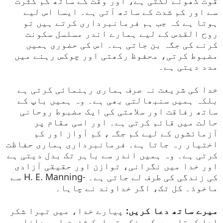
قوت کھونے لگتی ہے، اور وقت کے ساتھ کم کثرت
سے اور کم شدت کے ساتھ آتی ہے۔ ایسا اس لیے
ہوتا ہے کہ جب ہم فرمانبرداری کرتے ہیں تو
روح القدس کے لیے ہمارے اندر مسلسل سکونت
کرنے کی جگہ بن جاتی ہے۔ اس کی حضوری ہمیں
مضبوط کرتی، محفوظ رکھتی اور چوکس رہنے میں
مدد دیتی ہے۔
خدا کی شریعت نہ صرف ہماری رہنمائی کرتی ہے
بلکہ ہمیں سنبھالتی بھی ہے۔ وہ ہمیں باپ کے
ساتھ رفاقت اور سلامتی کی ایک مضبوط روحانی
حالت میں قائم کرتی ہے۔ اور اسی مقام پر
آزمائشوں کے لیے کم جگہ، کم آواز اور کم
اختیار رہ جاتا ہے۔ فرمانبرداری ہماری حفاظت
کرتی ہے۔ وہ ہمیں اندر سے باہر تک بدل دیتی ہے
اور خدا میں نگرانی، توازن اور حقیقی آزادی
کی زندگی کی طرف لے جاتی ہے۔ -H. E. Manning سے
ماخوذ۔ کل تک، اگر خداوند نے چاہا۔
میرے ساتھ دعا کریں:
پیارے خدا، میں تیرا شکر
ادا کرتا ہوں کیونکہ تو ایک شفیق اور دانا