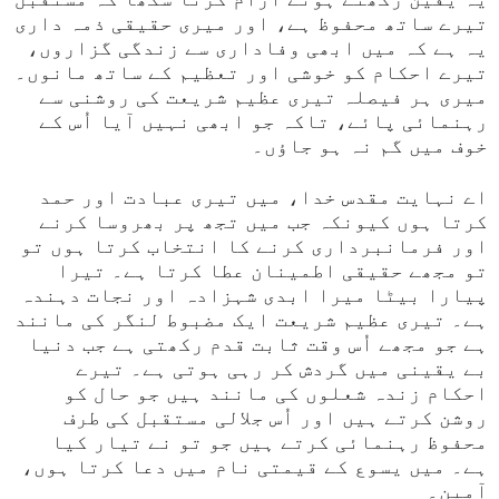
تیرے ساتھ محفوظ ہے، اور میری حقیقی ذمہ داری
یہ ہے کہ میں ابھی وفاداری سے زندگی گزاروں،
تیرے احکام کو خوشی اور تعظیم کے ساتھ مانوں۔
میری ہر فیصلہ تیری عظیم شریعت کی روشنی سے
رہنمائی پائے، تاکہ جو ابھی نہیں آیا اُس کے
خوف میں گم نہ ہو جاؤں۔
اے نہایت مقدس خدا، میں تیری عبادت اور حمد
کرتا ہوں کیونکہ جب میں تجھ پر بھروسا کرنے
اور فرمانبرداری کرنے کا انتخاب کرتا ہوں تو
تو مجھے حقیقی اطمینان عطا کرتا ہے۔ تیرا
پیارا بیٹا میرا ابدی شہزادہ اور نجات دہندہ
ہے۔ تیری عظیم شریعت ایک مضبوط لنگر کی مانند
ہے جو مجھے اُس وقت ثابت قدم رکھتی ہے جب دنیا
بے یقینی میں گردش کر رہی ہوتی ہے۔ تیرے
احکام زندہ شعلوں کی مانند ہیں جو حال کو
روشن کرتے ہیں اور اُس جلالی مستقبل کی طرف
محفوظ رہنمائی کرتے ہیں جو تو نے تیار کیا
ہے۔ میں یسوع کے قیمتی نام میں دعا کرتا ہوں،
آمین۔