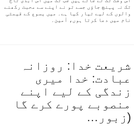
اُس وقت تک لے جاتے ہیں جب تک میں اُس ابدی تاج
تک نہ پہنچ جاؤں جسے تو نے اپنے سے محبت رکھنے
والوں کے لیے تیار کیا ہے۔ میں یسوع کے قیمتی
نام میں دعا کرتا ہوں، آمین۔
شریعت خدا: روزانہ
عبادت: خدا میری
زندگی کے لیے اپنے
منصوبے پورے کرے گا
(زبور…