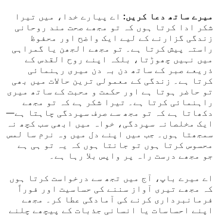
میرے ساتھ دعا کریں:
اے پیارے خدا، میں تیرا
شکر ادا کرتا ہوں کہ تو مجھے صحت مند روحانی
زندگی گزارنے کے لیے ایک واضح اور محفوظ
راستہ پیش کرتا ہے۔ تو مجھے الجھن یا گمراہی
میں نہیں چھوڑتا، بلکہ اپنے روح القدس کے
ذریعے صبر کے ساتھ دن بہ دن میری رہنمائی
کرتا ہے۔ زندگی کے معمولی ترین حالات میں بھی
تو حاضر ہوتا ہے اور حکمت و محبت کے ساتھ میری
راہنمائی کرتا ہے۔ تیرا شکر ہے کہ تو مجھے
دکھاتا ہے کہ تو مجھ سے صرف سپردگی چاہتا ہے—
ایک مخلصانہ سپردگی، خواہ میں ابھی سب کچھ نہ
سمجھتا ہوں۔ جب میں اپنے دل میں وہ نرم سا لمس
محسوس کرتا ہوں تو جانتا ہوں کہ یہ تو ہی ہے
جو مجھے درست راہ پر واپس بلا رہا ہے۔
اے میرے باپ، آج میں تجھ سے درخواست کرتا ہوں
کہ مجھے تیری آواز سننے کی حساسیت اور فوراً
فرمانبرداری کرنے کی آمادگی عطا کر۔ مجھے
اپنے احساسات یا انسانی جذبات کے پیچھے چلنے