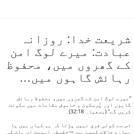
شریعت خدا: روزانہ
عبادت: میرے لوگ امن
کے گھروں میں، محفوظ
رہائش گاہوں میں…
“میرے لوگ امن کے گھروں میں، محفوظ رہائش
گاہوں اور پُرسکون و خاموش مقامات میں سکونت
کریں گے” (یسعیاہ 32:18)۔
اس سے کوئی فرق نہیں پڑتا کہ ہم کہاں ہیں یا
ہمارے حالات کیسے ہیں—حقیقی اہمیت اس بات کی