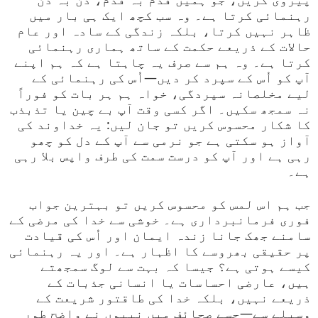
رہنمائی کرتا ہے۔ وہ سب کچھ ایک ہی بار میں
ظاہر نہیں کرتا، بلکہ زندگی کے سادہ اور عام
حالات کے ذریعے حکمت کے ساتھ ہماری رہنمائی
کرتا ہے۔ وہ ہم سے صرف یہ چاہتا ہے کہ ہم اپنے
آپ کو اُس کے سپرد کر دیں—اُس کی رہنمائی کے
لیے مخلصانہ سپردگی، خواہ ہم ہر بات کو فوراً
نہ سمجھ سکیں۔ اگر کسی وقت آپ بے چین یا تذبذب
کا شکار محسوس کریں تو جان لیں: یہ خداوند کی
آواز ہو سکتی ہے جو نرمی سے آپ کے دل کو چھو
رہی ہے اور آپ کو درست سمت کی طرف واپس بلا رہی
ہے۔
جب ہم اس لمس کو محسوس کریں تو بہترین جواب
فوری فرمانبرداری ہے۔ خوشی سے خدا کی مرضی کے
سامنے جھک جانا زندہ ایمان اور اُس کی قیادت
پر حقیقی بھروسے کا اظہار ہے۔ اور یہ رہنمائی
کیسے ہوتی ہے؟ جیسا کہ بہت سے لوگ سمجھتے
ہیں، عارضی احساسات یا انسانی جذبات کے
ذریعے نہیں، بلکہ خدا کی طاقتور شریعت کے
وسیلے سے—جسے صحائف میں نبیوں نے واضح طور