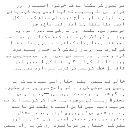
تو تصور کر سکتا ہے کہ خوشی، اطمینان اور
فراوانی تک پہنچنے کے لیے ابھی بہت کچھ باقی
ہے۔ لیکن خداوند آج تیرے اس مقام کو بالکل
ایسا بنا سکتا ہے: ایک زندہ باغ، جو
خوبصورتی، مقصد اور تازگی سے بھرا ہو۔ وہ
بیابان کو گلاب کی مانند کھلا سکتا ہے، خواہ سب
کچھ ختم ہوتا ہوا دکھائی دے۔ یہی ہمارے خدا
کی قدرت ہے—وہاں زندگی لانا جہاں پہلے صرف
گرد و غبار اور تنہائی تھی۔ اور اس تبدیلی کو
جینے کا راز کیا ہے؟ یہ خدا کی طاقتور اور
ناقابلِ خطا شریعت کی فرمانبرداری میں ہے۔
خالق نے ہمیں اپنے احکام اسی لیے دیے کہ ہم
زمین پر خوشی کی راہ کو واضح طور پر جان سکیں۔
ہم گم شدہ یا بے سمت نہیں ہیں—ہمارے پاس
محفوظ رہنمائی موجود ہے۔ خدا کی شریعت ایک بے
ترتیب دنیا میں قابلِ اعتماد نقشے کی مانند
ہے۔ جو شخص اس کی پیروی کرتا ہے، وہ مشکل
وقتوں میں بھی حقیقی اطمینان پاتا ہے۔ اور
سفر کے اختتام پر فرمانبرداری کی یہ راہ ہمیں