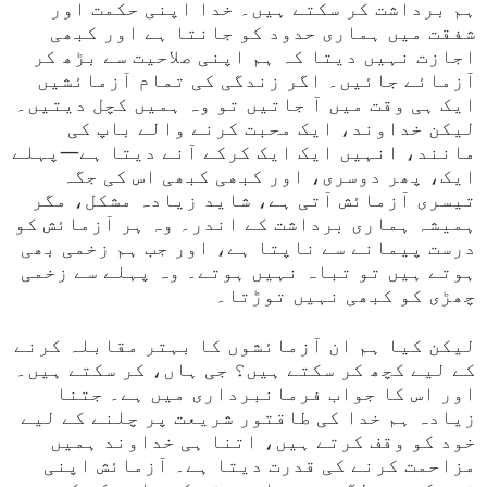
ہم برداشت کر سکتے ہیں۔ خدا اپنی حکمت اور
شفقت میں ہماری حدود کو جانتا ہے اور کبھی
اجازت نہیں دیتا کہ ہم اپنی صلاحیت سے بڑھ کر
آزمائے جائیں۔ اگر زندگی کی تمام آزمائشیں
ایک ہی وقت میں آ جاتیں تو وہ ہمیں کچل دیتیں۔
لیکن خداوند، ایک محبت کرنے والے باپ کی
مانند، انہیں ایک ایک کرکے آنے دیتا ہے—پہلے
ایک، پھر دوسری، اور کبھی کبھی اس کی جگہ
تیسری آزمائش آتی ہے، شاید زیادہ مشکل، مگر
ہمیشہ ہماری برداشت کے اندر۔ وہ ہر آزمائش کو
درست پیمانے سے ناپتا ہے، اور جب ہم زخمی بھی
ہوتے ہیں تو تباہ نہیں ہوتے۔ وہ پہلے سے زخمی
چھڑی کو کبھی نہیں توڑتا۔
لیکن کیا ہم ان آزمائشوں کا بہتر مقابلہ کرنے
کے لیے کچھ کر سکتے ہیں؟ جی ہاں، کر سکتے ہیں۔
اور اس کا جواب فرمانبرداری میں ہے۔ جتنا
زیادہ ہم خدا کی طاقتور شریعت پر چلنے کے لیے
خود کو وقف کرتے ہیں، اتنا ہی خداوند ہمیں
مزاحمت کرنے کی قدرت دیتا ہے۔ آزمائش اپنی