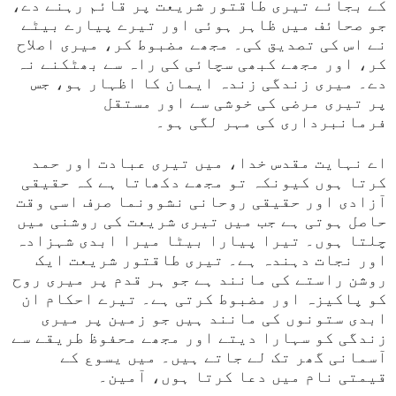
کے بجائے تیری طاقتور شریعت پر قائم رہنے دے،
جو صحائف میں ظاہر ہوئی اور تیرے پیارے بیٹے
نے اس کی تصدیق کی۔ مجھے مضبوط کر، میری اصلاح
کر، اور مجھے کبھی سچائی کی راہ سے بھٹکنے نہ
دے۔ میری زندگی زندہ ایمان کا اظہار ہو، جس
پر تیری مرضی کی خوشی سے اور مستقل
فرمانبرداری کی مہر لگی ہو۔
اے نہایت مقدس خدا، میں تیری عبادت اور حمد
کرتا ہوں کیونکہ تو مجھے دکھاتا ہے کہ حقیقی
آزادی اور حقیقی روحانی نشوونما صرف اسی وقت
حاصل ہوتی ہے جب میں تیری شریعت کی روشنی میں
چلتا ہوں۔ تیرا پیارا بیٹا میرا ابدی شہزادہ
اور نجات دہندہ ہے۔ تیری طاقتور شریعت ایک
روشن راستے کی مانند ہے جو ہر قدم پر میری روح
کو پاکیزہ اور مضبوط کرتی ہے۔ تیرے احکام ان
ابدی ستونوں کی مانند ہیں جو زمین پر میری
زندگی کو سہارا دیتے اور مجھے محفوظ طریقے سے
آسمانی گھر تک لے جاتے ہیں۔ میں یسوع کے
قیمتی نام میں دعا کرتا ہوں، آمین۔