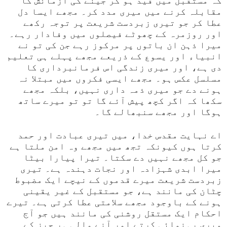
کہ مستقبل میں قید ہو کر جینے کی آزمائش کا
مقابلہ کرنے میں میری مدد کر۔ مجھے ایسا دل
عطا کر جو تیری زبردست شریعت پر توجہ رکھے
اور روزمرہ کے چھوٹے فیصلوں میں وفادار رہے۔
میرا ذہن ان باتوں پر مرکوز رہے جن کی تو نے
انبیاء اور یسوع کے ذریعے مجھے پہلے ہی تعلیم
دی ہے، اور میری زندگی اس فرمانبرداری کا
مسلسل عکس ہو۔ مجھے ایسی فکروں میں مبتلا نہ
ہونے دے جو میری ذمہ داری نہیں، بلکہ مجھے
سکھا کہ اگر کچھ پیش آئے گا تو تو میرے ساتھ
ہوگا اور مجھے سنبھالے گا۔
اے نہایت مقدس خدا، میں تیری عبادت اور حمد
کرتا ہوں کیونکہ تجھ میں مجھے وہ امن ملتا ہے
جو کل مجھے نہیں دے سکتا۔ تیرا پیارا بیٹا
میرا ابدی شہزادہ اور نجات دہندہ ہے۔ تیری
زبردست شریعت میرے قدموں کے نیچے ایک مضبوط
چٹان کی مانند ہے، جو مستقبل کے غیر یقینی
ہونے کے باوجود مجھے سلامتی عطا کرتی ہے۔ تیرے
احکام ایک مستقل روشنی کی مانند ہیں جو آج
میری رہنمائی کرتے اور آنے والی ہر چیز کے