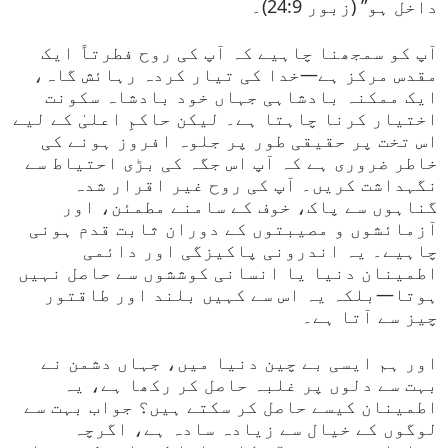
داخل ہو” (زبور 24:9)۔
آپ کو سمجھنا چاہیے کہ آپ کی روح فطرتاً ایک
مقدس مرکز ہے—خدا کی تیار کردہ رہائش گاہ،
ایک ممکنہ بادشاہی جہاں خود بادشاہ سکونت
اختیار کرنا چاہتا ہے۔ لیکن حاکمِ اعلیٰ کے لیے
اس تخت پر حقیقی طور پر جلوہ افروز ہونے کی
خاطر ضروری ہے کہ آپ اس جگہ کی بڑی احتیاط سے
نگہداشت کریں۔ آپ کی روح غیر اقرار شدہ
گناہوں سے پاک، خوف کے سامنے مطمئن، اور
آزمائشوں و مصیبتوں کے دوران ثابت قدم ہونی
چاہیے۔ یہ اندرونی پاکیزگی اور دائمی
اطمینان دنیا یا انسانی کوششوں سے حاصل نہیں
ہوتا—بلکہ یہ اس سے کہیں بلند اور طاقتور
چیز سے آتا ہے۔
اور ہم ایسی بے چین دنیا میں، جہاں دشمن نے
بہت سے دلوں پر غلبہ حاصل کر رکھا ہے، یہ
اطمینان کیسے حاصل کر سکتے ہیں؟ جواب بہت سے
لوگوں کے خیال سے زیادہ سادہ ہے، اگرچہ