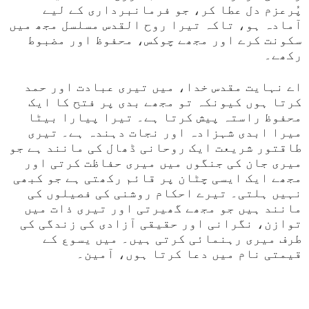
پُرعزم دل عطا کر، جو فرمانبرداری کے لیے
آمادہ ہو، تاکہ تیرا روح القدس مسلسل مجھ میں
سکونت کرے اور مجھے چوکس، محفوظ اور مضبوط
رکھے۔
اے نہایت مقدس خدا، میں تیری عبادت اور حمد
کرتا ہوں کیونکہ تو مجھے بدی پر فتح کا ایک
محفوظ راستہ پیش کرتا ہے۔ تیرا پیارا بیٹا
میرا ابدی شہزادہ اور نجات دہندہ ہے۔ تیری
طاقتور شریعت ایک روحانی ڈھال کی مانند ہے جو
میری جان کی جنگوں میں میری حفاظت کرتی اور
مجھے ایک ایسی چٹان پر قائم رکھتی ہے جو کبھی
نہیں ہلتی۔ تیرے احکام روشنی کی فصیلوں کی
مانند ہیں جو مجھے گھیرتی اور تیری ذات میں
توازن، نگرانی اور حقیقی آزادی کی زندگی کی
طرف میری رہنمائی کرتی ہیں۔ میں یسوع کے
قیمتی نام میں دعا کرتا ہوں، آمین۔