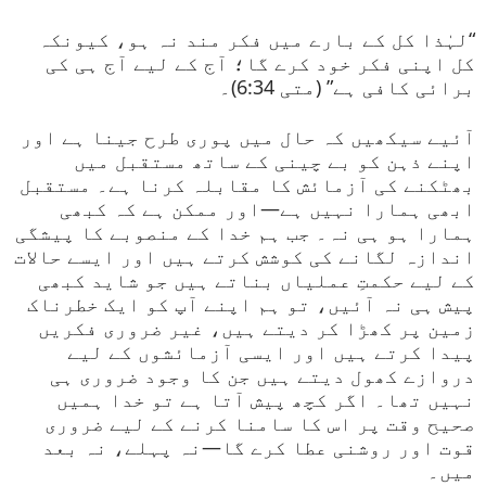
“لہٰذا کل کے بارے میں فکر مند نہ ہو، کیونکہ
کل اپنی فکر خود کرے گا؛ آج کے لیے آج ہی کی
برائی کافی ہے” (متی 6:34)۔
آئیے سیکھیں کہ حال میں پوری طرح جینا ہے اور
اپنے ذہن کو بے چینی کے ساتھ مستقبل میں
بھٹکنے کی آزمائش کا مقابلہ کرنا ہے۔ مستقبل
ابھی ہمارا نہیں ہے—اور ممکن ہے کہ کبھی
ہمارا ہو ہی نہ۔ جب ہم خدا کے منصوبے کا پیشگی
اندازہ لگانے کی کوشش کرتے ہیں اور ایسے حالات
کے لیے حکمتِ عملیاں بناتے ہیں جو شاید کبھی
پیش ہی نہ آئیں، تو ہم اپنے آپ کو ایک خطرناک
زمین پر کھڑا کر دیتے ہیں، غیر ضروری فکریں
پیدا کرتے ہیں اور ایسی آزمائشوں کے لیے
دروازے کھول دیتے ہیں جن کا وجود ضروری ہی
نہیں تھا۔ اگر کچھ پیش آتا ہے تو خدا ہمیں
صحیح وقت پر اس کا سامنا کرنے کے لیے ضروری
قوت اور روشنی عطا کرے گا—نہ پہلے، نہ بعد
میں۔