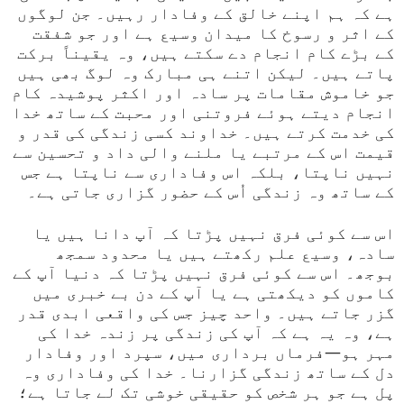
ہے کہ ہم اپنے خالق کے وفادار رہیں۔ جن لوگوں
کے اثر و رسوخ کا میدان وسیع ہے اور جو شفقت
کے بڑے کام انجام دے سکتے ہیں، وہ یقیناً برکت
پاتے ہیں۔ لیکن اتنے ہی مبارک وہ لوگ بھی ہیں
جو خاموش مقامات پر سادہ اور اکثر پوشیدہ کام
انجام دیتے ہوئے فروتنی اور محبت کے ساتھ خدا
کی خدمت کرتے ہیں۔ خداوند کسی زندگی کی قدر و
قیمت اس کے مرتبے یا ملنے والی داد و تحسین سے
نہیں ناپتا، بلکہ اس وفاداری سے ناپتا ہے جس
کے ساتھ وہ زندگی اُس کے حضور گزاری جاتی ہے۔
اس سے کوئی فرق نہیں پڑتا کہ آپ دانا ہیں یا
سادہ، وسیع علم رکھتے ہیں یا محدود سمجھ
بوجھ۔ اس سے کوئی فرق نہیں پڑتا کہ دنیا آپ کے
کاموں کو دیکھتی ہے یا آپ کے دن بے خبری میں
گزر جاتے ہیں۔ واحد چیز جس کی واقعی ابدی قدر
ہے، وہ یہ ہے کہ آپ کی زندگی پر زندہ خدا کی
مہر ہو—فرماں برداری میں، سپرد اور وفادار
دل کے ساتھ زندگی گزارنا۔ خدا کی وفاداری وہ
پل ہے جو ہر شخص کو حقیقی خوشی تک لے جاتا ہے؛