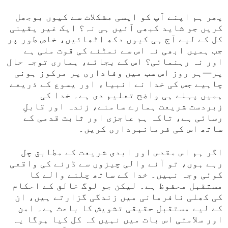
پھر ہم اپنے آپ کو ایسی مشکلات سے کیوں بوجھل
کریں جو شاید کبھی آئیں ہی نہ؟ ایک غیر یقینی
کل کے لیے آج ہی کیوں دکھ اٹھائیں، خاص طور پر
جب ہمیں ابھی نہ اس سے نمٹنے کی قوت ملی ہے
اور نہ رہنمائی؟ اس کے بجائے، ہماری توجہ حال
پر—ہر روز اس سب میں وفاداری پر مرکوز ہونی
چاہیے جس کی خدا نے انبیاء اور یسوع کے ذریعے
ہمیں پہلے ہی واضح تعلیم دی ہے۔ خدا کی
زبردست شریعت ہمارے سامنے، زندہ اور قابلِ
رسائی ہے، تاکہ ہم عاجزی اور ثابت قدمی کے
ساتھ اس کی فرمانبرداری کریں۔
اگر ہم اس مقدس اور ابدی شریعت کے مطابق چل
رہے ہوں، تو آنے والی چیزوں سے ڈرنے کی واقعی
کوئی وجہ نہیں۔ خدا کے ساتھ چلنے والے کا
مستقبل محفوظ ہے۔ لیکن جو لوگ خالق کے احکام
کی کھلی نافرمانی میں زندگی گزارتے ہیں، ان
کے لیے مستقبل حقیقی تشویش کا باعث ہے۔ امن
اور سلامتی اس بات میں نہیں کہ کل کیا ہوگا یہ