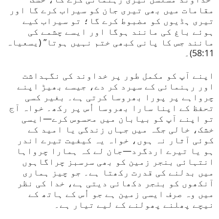
مقامات میں بھی تیری جان کو سیراب کرے گا اور
تیری ہڈیوں کو مضبوط کرے گا؛ تو سیراب کیے
ہوئے باغ کی مانند ہوگا اور ایسے چشمے کی
مانند جس کا پانی کبھی ختم نہیں ہوتا” (یسعیاہ
58:11)۔
اپنے آپ کو مکمل طور پر خداوند کی نگہداشت
اور رہنمائی کے سپرد کر دے، جیسے بھیڑ اپنے
چرواہے پر پورا بھروسا کرتی ہے۔ بغیر کسی
تحفظ کے اپنا سارا بھروسا اُس پر رکھ۔ خواہ آج
تو اپنے آپ کو بیابان میں محسوس کرے—ایسی
خشک، خالی جگہ میں جہاں زندگی یا امید کے
کوئی آثار نہ ہوں، خواہ یہ کیفیت تیرے اندر
ہو یا تیرے اردگرد—جان لے کہ ہمارا چرواہا
انتہائی بنجر زمین کو بھی سرسبز چراگاہوں
میں بدلنے کی قدرت رکھتا ہے۔ جو چیز ہماری
آنکھوں کو بنجر دکھائی دیتی ہے، خدا کی نظر
میں وہ صرف ایسی زمین ہے جو اُس کے ہاتھ کے
نیچے پھلنے پھولنے کے لیے تیار ہے۔