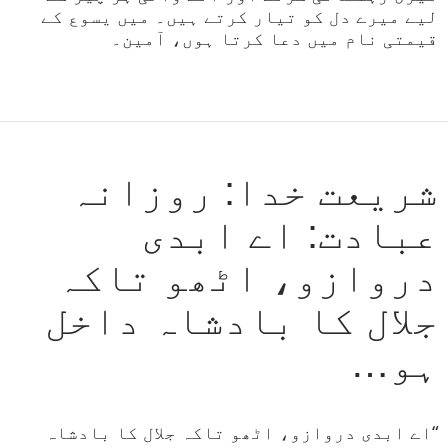
لیے میرے دل کو تیار کرتے ہیں۔ میں یسوع کے
قیمتی نام میں دعا کرتا ہوں، آمین۔
شریعت خدا: روزانہ
عبادت: اے ابدی
دروازو، اٹھو تاکہ
جلال کا بادشاہ داخل
ہو…
“اے ابدی دروازو، اٹھو تاکہ جلال کا بادشاہ