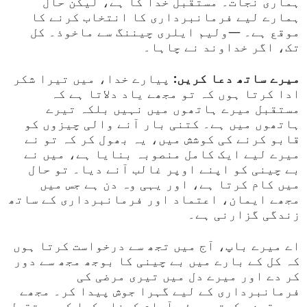
ہماری نجات۔ مستقبل خدا کا ہے، لیکن حال
ہمارے لیے فرمانبرداری کا انتخاب کرنے کا
موقع ہے۔ —ولیم ایلری چیننگ سے ماخوذ۔ کل
تک، اگر خداوند نے چاہا۔
میرے ساتھ دعا کریں:
پیارے خدا، میں تیرا شکر
ادا کرتا ہوں کہ تو مجھے یاد دلاتا ہے کہ
مستقبل میرے ہاتھوں میں نہیں بلکہ تیرے
ہاتھوں میں ہے۔ کتنی بار آنے والی چیزوں کو
قابو کرنے کی کوشش میں، یہ بھول کر کہ تو نے
میرے لیے ایک کامل منصوبہ بنایا ہے، میں نے
بے چینی کو اپنے اوپر غالب آنے دیا۔ تو حال
میں کام کرتا ہے، اور یہی وہ دن ہے جس میں
مجھے ایمان، اعتماد اور فرمانبرداری کے ساتھ
زندگی گزارنی ہے۔
اے میرے باپ، آج میں تجھ سے درخواست کرتا ہوں
کہ کل کے بارے میں بے چینی کا بوجھ مجھ سے دور
کر دے اور میرے دل میں تیری مرضی کی
فرمانبرداری کے لیے گہرا جوش پیدا کر۔ مجھے
یہ یقین رکھتے ہوئے آرام کرنا سکھا کہ مستقبل