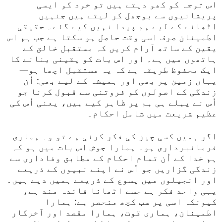
اس توجہ کو کھو دیتے ہیں تو خود کو ایسی
پریشانیوں سے بوجھل کر لیتے ہیں جنہیں
اٹھانے کے لیے ہم پیدا نہیں کیے گئے۔ حقیقی
اطمینان صرف اسی وقت حاصل ہو سکتا ہے جب ہم اس
یقین کے ساتھ آرام کریں کہ مستقبل خالق کے
ہاتھوں میں ہے۔ اور اس بات کو یقینی بنانے کا
ایک محفوظ طریقہ ہے کہ یہ مستقبل اچھا ہو—
یہاں زمین پر بھی اور ہمیشہ کے لیے بھی: اُن
زندگی کے اصولوں کو فروتنی سے قبول کرنا جو
اُس نے پہلے ہی ہم پر ظاہر کیے ہیں، یعنی اُس کی
عظیم شریعت میں شامل احکام۔
اگر ہمیں کسی چیز کی فکر کرنی ہے تو وہ ہماری
فرمانبرداری ہو۔ ہمارا جوش اس بات میں ہو کہ
ہم خدا کے اُن تمام احکام کے مطابق وفاداری سے
زندگی گزاریں جو اُس نے اپنے نبیوں کے ذریعے
اور انجیلوں میں یسوع کے ذریعے ہمیں دیے ہیں۔
یہی واحد فکر ہے جسے اٹھانا فائدہ مند ہے،
کیونکہ اسی پر سب کچھ منحصر ہے: ہمارا
اطمینان، ہماری قوت، ہمارا مقصد اور آخرکار