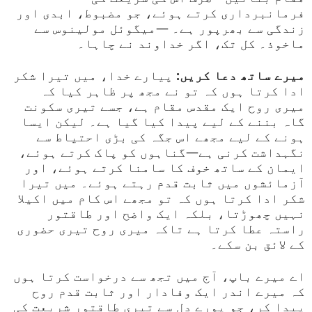
فرمانبرداری کرتے ہوئے، جو مضبوط، ابدی اور
زندگی سے بھرپور ہے۔ —میگوئل مولینوس سے
ماخوذ۔ کل تک، اگر خداوند نے چاہا۔
میرے ساتھ دعا کریں:
پیارے خدا، میں تیرا شکر
ادا کرتا ہوں کہ تو نے مجھ پر ظاہر کیا کہ
میری روح ایک مقدس مقام ہے، جسے تیری سکونت
گاہ بننے کے لیے پیدا کیا گیا ہے۔ لیکن ایسا
ہونے کے لیے مجھے اس جگہ کی بڑی احتیاط سے
نگہداشت کرنی ہے—گناہوں کو پاک کرتے ہوئے،
ایمان کے ساتھ خوف کا سامنا کرتے ہوئے، اور
آزمائشوں میں ثابت قدم رہتے ہوئے۔ میں تیرا
شکر ادا کرتا ہوں کہ تو مجھے اس کام میں اکیلا
نہیں چھوڑتا، بلکہ ایک واضح اور طاقتور
راستہ عطا کرتا ہے تاکہ میری روح تیری حضوری
کے لائق بن سکے۔
اے میرے باپ، آج میں تجھ سے درخواست کرتا ہوں
کہ میرے اندر ایک وفادار اور ثابت قدم روح
پیدا کر، جو پورے دل سے تیری طاقتور شریعت کی