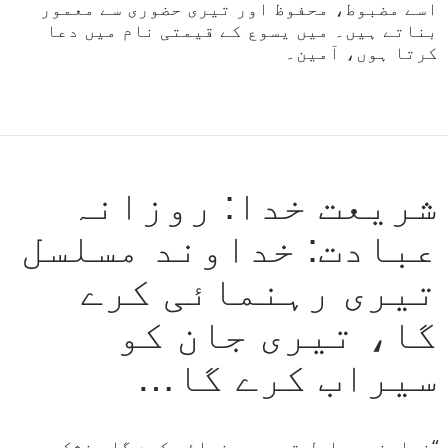
اسے مضبوط، محفوظ اور تیری حضوری سے معمور
بناتے ہیں۔ میں یسوع کے قیمتی نام میں دعا
کرتا ہوں، آمین۔
شریعت خدا: روزانہ
عبادت: خداوند مسلسل
تیری رہنمائی کرے
گا، تیری جان کو
سیراب کرے گا…
“خداوند مسلسل تیری رہنمائی کرے گا، خشک