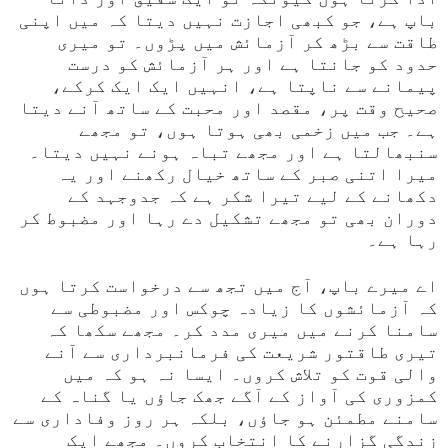
باپ ہے، جو کبھی اجازت نہیں دیتا کہ میں اپنی
طاقت سے بڑھ کر آزمائش میں پڑوں۔ تو میری
حدود کو جانتا ہے اور ہر آزمائش کو درست
پیمانے سے ناپتا ہے، انہیں ایک ایک کرکے،
صحیح وقت پر، مقصد اور محبت کے ساتھ آنے دیتا
ہے۔ جب میں زخمی بھی ہوتا ہوں، تو مجھے
سنبھالتا ہے اور مجھے تباہ ہونے نہیں دیتا۔
میرا اتنی صبر کے ساتھ خیال رکھنے اور یہ
دکھانے کے لیے تیرا شکر ہے کہ جدوجہد کے
دوران بھی تو مجھے تشکیل دے رہا اور مضبوط کر
رہا ہے۔
اے میرے باپ، آج میں تجھ سے درخواست کرتا ہوں
کہ آزمائشوں کا زیادہ چوکس اور مضبوطی سے
سامنا کرنے میں میری مدد کر۔ مجھے سکھا کہ
تیری طاقتور شریعت کی فرمانبرداری سے آنے
والی قوت کو تلاش کروں۔ ایسا نہ ہو کہ میں
کمزوری کی آواز کے آگے جھک جاؤں یا گناہ کے
سامنے مطمئن ہو جاؤں، بلکہ ہر روز وفاداری سے
زندگی گزارنے کا انتخاب کروں۔ مجھے ایک