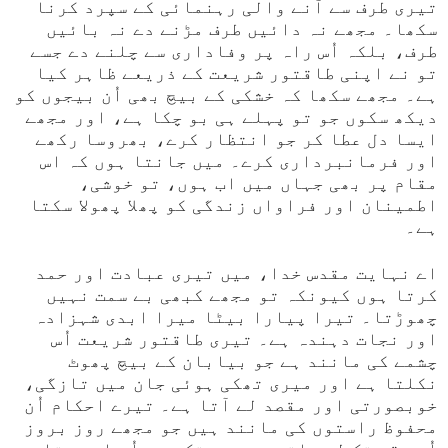
تیری طرف سے آنے والی رہنمائی کے سپرد کرنا
سکھا۔ مجھے نہ دائیں طرف مڑنے دے نہ بائیں
طرف، بلکہ اُس راہ پر وفاداری سے چلنے دے جسے
تو نے اپنی طاقتور شریعت کے ذریعے ظاہر کیا
ہے۔ مجھے سکھا کہ خشکی کے بیچ بھی اُن بیجوں کو
دیکھ سکوں جو تو پہلے ہی بو چکا ہے، اور مجھے
ایسا دل عطا کر جو انتظار کرے، بھروسا رکھے
اور فرمانبرداری کرے۔ میں جانتا ہوں کہ اس
مقام پر بھی جہاں میں اب ہوں، تو خوشی،
اطمینان اور فراواں زندگی کو پھلا پھولا سکتا
ہے۔
اے نہایت مقدس خدا، میں تیری عبادت اور حمد
کرتا ہوں کیونکہ تو مجھے کبھی بے سمت نہیں
چھوڑتا۔ تیرا پیارا بیٹا میرا ابدی شہزادہ
اور نجات دہندہ ہے۔ تیری طاقتور شریعت اُس
چشمے کی مانند ہے جو بیابان کے بیچ پھوٹ
نکلتا ہے اور میری تھکی ہوئی جان میں تازگی،
خوبصورتی اور مقصد لے آتا ہے۔ تیرے احکام اُن
محفوظ راستوں کی مانند ہیں جو مجھے روز بروز