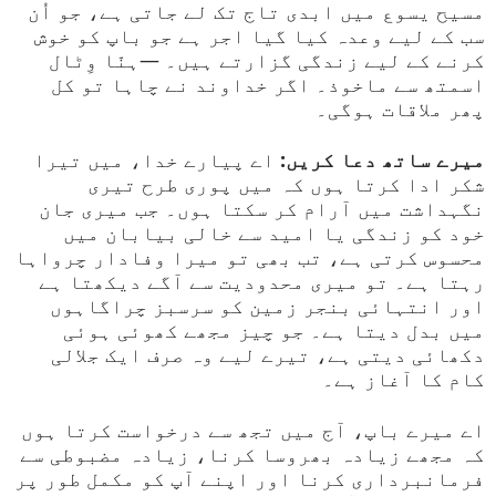
مسیح یسوع میں ابدی تاج تک لے جاتی ہے، جو اُن
سب کے لیے وعدہ کیا گیا اجر ہے جو باپ کو خوش
کرنے کے لیے زندگی گزارتے ہیں۔ —ہنّا وِٹال
اسمتھ سے ماخوذ۔ اگر خداوند نے چاہا تو کل
پھر ملاقات ہوگی۔
میرے ساتھ دعا کریں:
اے پیارے خدا، میں تیرا
شکر ادا کرتا ہوں کہ میں پوری طرح تیری
نگہداشت میں آرام کر سکتا ہوں۔ جب میری جان
خود کو زندگی یا امید سے خالی بیابان میں
محسوس کرتی ہے، تب بھی تو میرا وفادار چرواہا
رہتا ہے۔ تو میری محدودیت سے آگے دیکھتا ہے
اور انتہائی بنجر زمین کو سرسبز چراگاہوں
میں بدل دیتا ہے۔ جو چیز مجھے کھوئی ہوئی
دکھائی دیتی ہے، تیرے لیے وہ صرف ایک جلالی
کام کا آغاز ہے۔
اے میرے باپ، آج میں تجھ سے درخواست کرتا ہوں
کہ مجھے زیادہ بھروسا کرنا، زیادہ مضبوطی سے
فرمانبرداری کرنا اور اپنے آپ کو مکمل طور پر