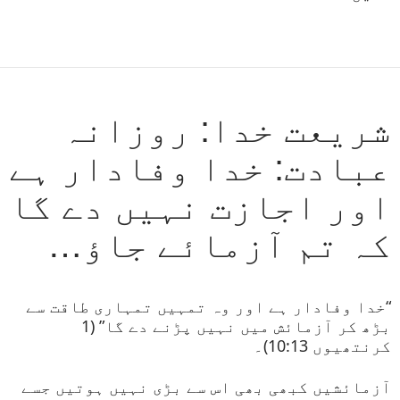
شریعت خدا: روزانہ
عبادت: خدا وفادار ہے
اور اجازت نہیں دے گا
کہ تم آزمائے جاؤ…
“خدا وفادار ہے اور وہ تمہیں تمہاری طاقت سے
بڑھ کر آزمائش میں نہیں پڑنے دے گا” (1
کرنتھیوں 10:13)۔
آزمائشیں کبھی بھی اس سے بڑی نہیں ہوتیں جسے