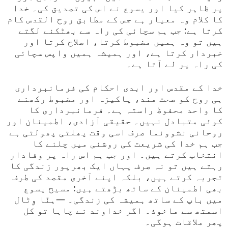
پر ظاہر کیا اور یسوع نے اس کی تصدیق کی۔ خدا
کا کلام وہ معیار ہے جس کے مطابق روح القدس کام
کرتا ہے: جب ہم سچائی کی راہ سے بھٹکنے لگتے
ہیں تو وہ ہمیں مضبوط کرتا، اصلاح کرتا اور
خبردار کرتا ہے، اور ہمیشہ ہمیں واپس سچائی
کی راہ پر لے آتا ہے۔
خدا کے مقدس اور ابدی احکام کی فرمانبرداری
ہی روح کو صحت مند، پاکیزہ اور مضبوط رکھنے
کا واحد محفوظ راستہ ہے۔ فرمانبرداری کا
کوئی متبادل نہیں۔ حقیقی آزادی، اطمینان اور
روحانی نشوونما صرف اسی وقت پھلتی پھولتی ہے
جب ہم خدا کی شریعت کی روشنی میں چلنے کا
انتخاب کرتے ہیں۔ اور جب ہم اس راہ پر وفادار
رہتے ہیں تو نہ صرف یہاں ایک بھرپور زندگی کا
تجربہ کرتے ہیں، بلکہ اپنے آخری مقصد کی طرف
بھی اطمینان کے ساتھ بڑھتے ہیں: مسیح یسوع
میں باپ کے ساتھ ہمیشہ کی زندگی۔ —ہنّا وِٹال
اسمتھ سے ماخوذ۔ اگر خداوند نے چاہا تو کل
پھر ملاقات ہوگی۔