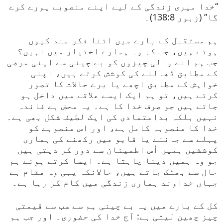
“خدا میری زندگی کے لیے اپنے منصوبے پورے کرے
گا” (زبور 138:8)۔
ہم مستقبل کے بارے میں اتنا فکر مند کیوں
ہوتے ہیں، جب کہ وہ ہمارے اختیار میں نہیں؟
جب ہم آنے والی چیزوں کو بے چینی سے اپنی مرضی
کے مطابق ڈھالنے کی کوشش کرتے ہیں، اپنی
خواہش کے مطابق اچھے یا برے حالات کا تصور
کرتے ہیں، تو ہم ایک ایسے علاقے میں داخل ہو
جاتے ہیں جو صرف خدا کا ہے۔ یہ محض بے فائدہ
نہیں بلکہ بداعتمادی کی ایک لطیف شکل بھی ہے۔
خدا کا منصوبہ کامل ہے، اور اس منصوبے کو
پہلے سے جاننے یا قابو میں رکھنے کی ہماری
کوششیں ہمیں اُس اطمینان سے دور کر دیتی ہیں
جو وہ ہمیں دینا چاہتا ہے۔ ایسا کرتے ہوئے ہم
حال سے بھٹک جاتے ہیں، حالانکہ یہی وہ مقام ہے
جہاں خداوند ہماری زندگی میں کام کر رہا ہے۔
کل کے بارے میں یہ بے چینی ہم سے سب سے قیمتی
چیز چھین لیتی ہے: آج خدا کی حضوری۔ اور جب ہم