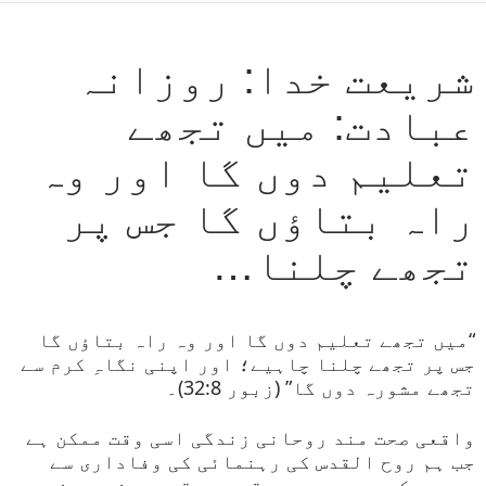
شریعت خدا: روزانہ
عبادت: میں تجھے
تعلیم دوں گا اور وہ
راہ بتاؤں گا جس پر
تجھے چلنا…
“میں تجھے تعلیم دوں گا اور وہ راہ بتاؤں گا
جس پر تجھے چلنا چاہیے؛ اور اپنی نگاہِ کرم سے
تجھے مشورہ دوں گا” (زبور 32:8)۔
واقعی صحت مند روحانی زندگی اسی وقت ممکن ہے
جب ہم روح القدس کی رہنمائی کی وفاداری سے
پیروی کریں، جو ہمیں قدم بہ قدم، دن بہ دن