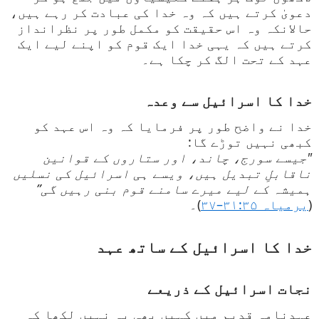
دعویٰ کرتے ہیں کہ وہ خدا کی عبادت کر رہے ہیں،
حالانکہ وہ اس حقیقت کو مکمل طور پر نظرانداز
کرتے ہیں کہ یہی خدا ایک قوم کو اپنے لیے ایک
عہد کے تحت الگ کر چکا ہے۔
خدا کا اسرائیل سے وعدہ
خدا نے واضح طور پر فرمایا کہ وہ اس عہد کو
کبھی نہیں توڑے گا:
"جیسے سورج، چاند، اور ستاروں کے قوانین
ناقابلِ تبدیل ہیں، ویسے ہی اسرائیل کی نسلیں
ہمیشہ کے لیے میرے سامنے قوم بنی رہیں گی”
(
یرمیاہ ۳۱:۳۵–۳۷
)۔
خدا کا اسرائیل کے ساتھ عہد
نجات اسرائیل کے ذریعے
عہدنامہ قدیم میں کہیں بھی یہ نہیں لکھا کہ