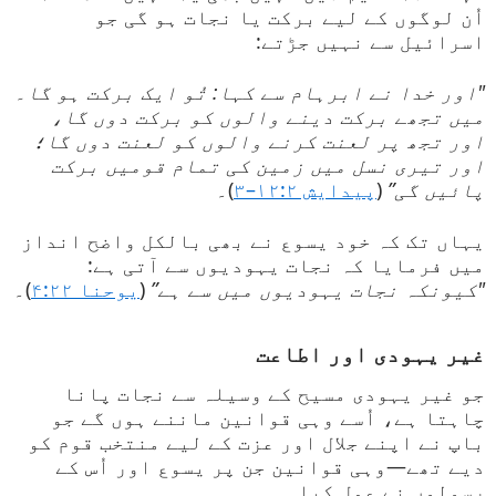
اُن لوگوں کے لیے برکت یا نجات ہو گی جو
اسرائیل سے نہیں جڑتے:
"اور خدا نے ابرہام سے کہا: تُو ایک برکت ہو گا۔
میں تجھے برکت دینے والوں کو برکت دوں گا،
اور تجھ پر لعنت کرنے والوں کو لعنت دوں گا؛
اور تیری نسل میں زمین کی تمام قومیں برکت
پائیں گی”
(
پیدایش ۱۲:۲–۳
)۔
یہاں تک کہ خود یسوع نے بھی بالکل واضح انداز
میں فرمایا کہ نجات یہودیوں سے آتی ہے:
"کیونکہ نجات یہودیوں میں سے ہے”
(
یوحنا ۴:۲۲
)۔
غیر یہودی اور اطاعت
جو غیر یہودی مسیح کے وسیلہ سے نجات پانا
چاہتا ہے، اُسے وہی قوانین ماننے ہوں گے جو
باپ نے اپنے جلال اور عزت کے لیے منتخب قوم کو
دیے تھے—وہی قوانین جن پر یسوع اور اُس کے
رسولوں نے عمل کیا۔