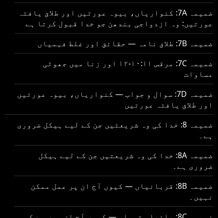
ضمیمہ 7A: کنواریاں، بیوہ عورتیں اور طلاق یافتہ
عورتیں: وہ ازدواجی بندھن جو خدا قبول کرتا ہے
ضمیمہ 7B: طلاق نامہ — حقائق اور غلط فہمیاں
ضمیمہ 7C: مرقس ۱۰:۱۱-۱۲ اور زنا میں جھوٹی
مساوات
ضمیمہ 7D: سوال و جواب — کنواریاں، بیوہ عورتیں
اور طلاق یافتہ عورتیں
ضمیمہ 8: خدا کی وہ شریعتیں جن کے لیے ہیکل ضروری
ہے۔
ضمیمہ 8A: خدا کی وہ شریعتیں جن کے لیے ہیکل
ضروری ہے۔
ضمیمہ 8B: قربانیاں — کیوں آج ان پر عمل ممکن
نہیں۔
ضمیمہ 8C: بائبلی تہوار — کیوں آج ان میں سے کسی