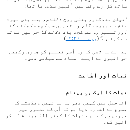
ساتھ گزارے وقت میں اُنہیں سکھایا تھا:
"لیکن مددگار، یعنی روح القدس، جسے باپ میرے
نام سے بھیجے گا، وہ تمہیں سب کچھ سکھائے گا
اور تمہیں وہ سب کچھ یاد دلائے گا جو میں نے تم
سے کہا ہے”
(
یوحنا ۱۴:۲۶
)۔
ہدایت یہ تھی کہ وہ اُسی تعلیم کو جاری رکھیں
جو انہوں نے اپنے استاد سے سیکھی تھی۔
نجات اور اطاعت
نجات کا ایک ہی پیغام
اناجیل میں کہیں بھی ہم یہ نہیں دیکھتے کہ
یسوع نے اشارہ دیا ہو کہ اُس کے مشنری غیر
یہودیوں کے لیے نجات کا کوئی الگ پیغام لے کر
آئیں گے۔