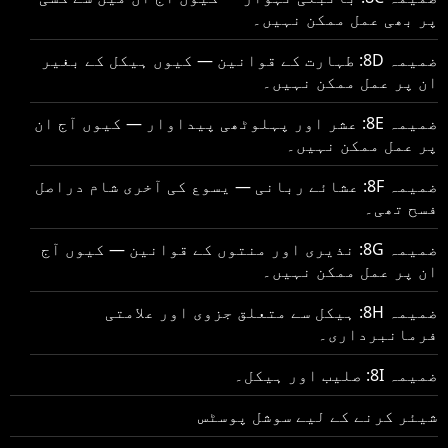
پر بھی عمل ممکن نہیں۔
ضمیمہ 8D: طہارت کے قوانین — کیوں ہیکل کے بغیر
ان پر عمل ممکن نہیں۔
ضمیمہ 8E: عشر اور پہلوٹھی پیداوار — کیوں آج ان
پر عمل ممکن نہیں۔
ضمیمہ 8F: عشائے ربانی — یسوع کی آخری شام دراصل
فسح تھی۔
ضمیمہ 8G: نذیری اور منتوں کے قوانین — کیوں آج
ان پر عمل ممکن نہیں۔
ضمیمہ 8H: ہیکل سے متعلق جزوی اور علامتی
فرمانبرداری۔
ضمیمہ 8I: صلیب اور ہیکل۔
شیئر کرنے کے لیے سوشل پوسٹس