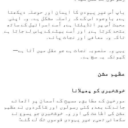
باپ اُس غیر یہودی کا ایمان اور حوصلہ دیکھتا
ہے، باوجود اس کے کہ راستہ مشکل ہے۔ وہ اپنی
محبت اُس پر انڈیلتا ہے، اُسے اسرائیل کے ساتھ
متحد کرتا ہے، اور اُسے بیٹے کے پاس لے جاتا ہے
تاکہ وہ معافی اور نجات پائے۔
یہی وہ منصوبہ نجات ہے جو عقل میں آتا ہے—
کیونکہ یہ سچ ہے۔
عظیم مشن
خوشخبری کو پھیلانا
مورخین کے مطابق، مسیح کے آسمان پر اٹھائے
جانے کے بعد، کئی رسولوں اور شاگردوں نے عظیم
مشن کی اطاعت کی اور وہ خوشخبری جو یسوع نے
سکھائی تھی، غیر یہودی قوموں تک لے گئے: