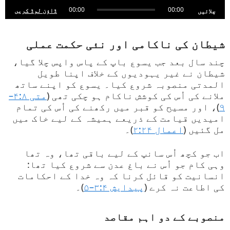
00:00
00:00
ڈاؤن لوڈ کریں
چلائیں
شیطان کی ناکامی اور نئی حکمت عملی
چند سال بعد جب یسوع باپ کے پاس واپس چلا گیا،
شیطان نے غیر یہودیوں کے خلاف اپنا طویل
المدتی منصوبہ شروع کیا۔ یسوع کو اپنے ساتھ
ملانے کی اُس کی کوشش ناکام ہو چکی تھی (
متی ۴:۸–
۹
)، اور مسیح کو قبر میں رکھنے کی اُس کی تمام
امیدیں قیامت کے ذریعے ہمیشہ کے لیے خاک میں
مل گئیں (
اعمال ۲:۲۴
)۔
اب جو کچھ اُس سانپ کے لیے باقی تھا، وہ تھا
وہی کام جو اُس نے باغ عدن سے شروع کیا تھا:
انسانیت کو قائل کرنا کہ وہ خدا کے احکامات
کی اطاعت نہ کرے (
پیدایش ۳:۴–۵
)۔
منصوبے کے دو اہم مقاصد