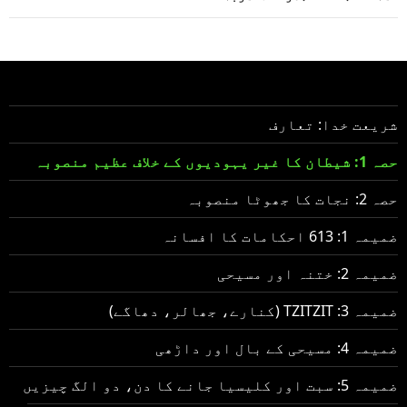
شریعت خدا: تعارف
حصہ 1: شیطان کا غیر یہودیوں کے خلاف عظیم منصوبہ
حصہ 2: نجات کا جھوٹا منصوبہ
ضمیمہ 1: 613 احکامات کا افسانہ
ضمیمہ 2: ختنہ اور مسیحی
ضمیمہ 3: TZITZIT (کنارے، جھالر، دھاگے)
ضمیمہ 4: مسیحی کے بال اور داڑھی
ضمیمہ 5: سبت اور کلیسیا جانے کا دن، دو الگ چیزیں