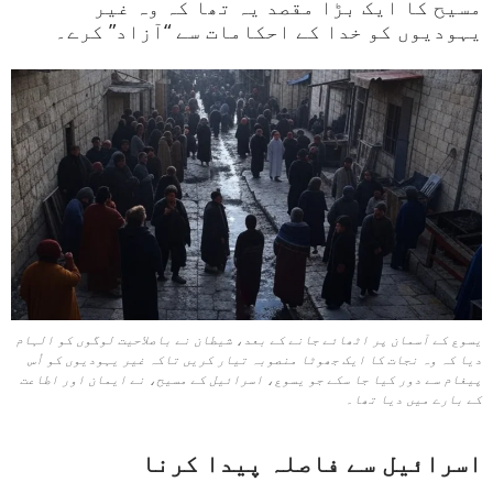
مسیح کا ایک بڑا مقصد یہ تھا کہ وہ غیر
یہودیوں کو خدا کے احکامات سے “آزاد” کرے۔
یسوع کے آسمان پر اٹھائے جانے کے بعد، شیطان نے باصلاحیت لوگوں کو الہام
دیا کہ وہ نجات کا ایک جھوٹا منصوبہ تیار کریں تاکہ غیر یہودیوں کو اُس
پیغام سے دور کیا جا سکے جو یسوع، اسرائیل کے مسیح، نے ایمان اور اطاعت
کے بارے میں دیا تھا۔
اسرائیل سے فاصلہ پیدا کرنا