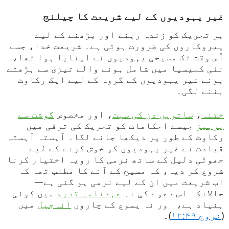
غیر یہودیوں کے لیے شریعت کا چیلنج
ہر تحریک کو زندہ رہنے اور بڑھنے کے لیے
پیروکاروں کی ضرورت ہوتی ہے۔ شریعت خدا، جسے
اُس وقت تک مسیحی یہودیوں نے اپنایا ہوا تھا،
نئی کلیسیا میں شامل ہونے والے تیزی سے بڑھتے
ہوئے غیر یہودیوں کے گروہ کے لیے ایک رکاوٹ
بننے لگی۔
ختنہ
،
ساتویں دن کی سبت
، اور مخصوص
گوشت سے
پرہیز
جیسے احکامات کو تحریک کی ترقی میں
رکاوٹ کے طور پر دیکھا جانے لگا۔ آہستہ آہستہ
قیادت نے غیر یہودیوں کو خوش کرنے کے لیے
جھوٹی دلیل کے ساتھ نرمی کا رویہ اختیار کرنا
شروع کر دیا، کہ مسیح کے آنے کا مطلب تھا کہ
اب شریعت میں ان کے لیے نرمی ہو گئی ہے—
حالانکہ اس دعوے کی نہ
عہدنامہ قدیم
میں کوئی
بنیاد ہے، اور نہ یسوع کے چاروں
اناجیل
میں
(
خروج ۱۲:۴۹
)۔