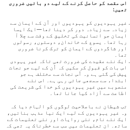
اس مقصد کو حاصل کرنے کے لیے دو باتیں ضروری
تھیں:
غیر یہودیوں کو یہودیوں اور اُن کے ایمان سے
زیادہ سے زیادہ دور کر دینا تھا—ایک ایسا
ایمان جو انسانیت کی تخلیق کے وقت سے چلا آ
رہا تھا۔ یسوع کے خاندان، دوستوں، رسولوں
اور شاگردوں کے ایمان کو ترک کرنا ضروری
تھا۔
ایک نئے عقیدے کی ضرورت تھی تاکہ غیر یہودی
اس بات کو قبول کر سکیں کہ اُن کے لیے جو نجات
پیش کی گئی ہے وہ اُس نجات سے مختلف ہے جو
ابتداء سے سمجھی جاتی رہی ہے۔ اس نئے
منصوبے میں غیر یہودیوں کو خدا کی شریعت کی
اطاعت سے آزاد کیا جانا تھا۔
تب شیطان نے باصلاحیت لوگوں کو الہام دیا کہ
وہ غیر یہودیوں کے لیے ایک نیا مذہب بنائیں،
ایک نئے نام، نئی روایات اور نئی تعلیمات کے
ساتھ۔ ان تعلیمات میں سب سے خطرناک یہ تھی کہ