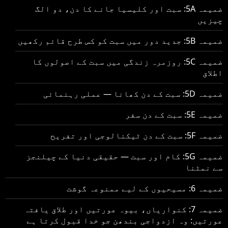
ضمیمہ 5A: سبت اور کلیسیا جانے کا دن، دو الگ
چیزیں
ضمیمہ 5B: جدید دور میں سبت کو کس طرح قائم رکھیں
ضمیمہ 5C: روزمرہ زندگی میں سبت کے اصولوں کا
اطلاق
ضمیمہ 5D: سبت کے دن کھانا — عملی رہنمائی
ضمیمہ 5E: سبت کے دن سفر
ضمیمہ 5F: سبت کے دن ٹیکنالوجی اور تفریح
ضمیمہ 5G: کام اور سبت — حقیقی دنیا کے چیلنجز
سے نمٹنا
ضمیمہ 6: مسیحیوں کے لیے ممنوعہ گوشت
ضمیمہ 7: کنواریاں، بیوہ عورتیں اور طلاق یافتہ
عورتیں: وہ ازدواجی بندھن جو خدا قبول کرتا ہے