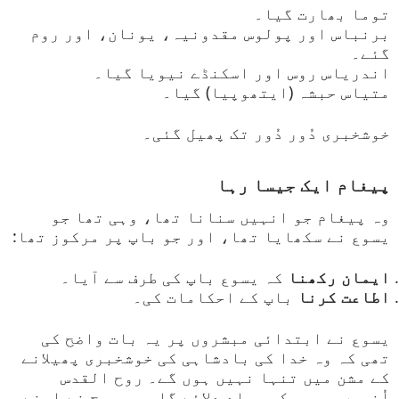
توما بھارت گیا۔
برنباس اور پولوس مقدونیہ، یونان، اور روم
گئے۔
اندریاس روس اور اسکنڈے نیویا گیا۔
متیاس حبشہ (ایتھوپیا) گیا۔
خوشخبری دُور دُور تک پھیل گئی۔
پیغام ایک جیسا رہا
وہ پیغام جو انہیں سنانا تھا، وہی تھا جو
یسوع نے سکھایا تھا، اور جو باپ پر مرکوز تھا:
ایمان رکھنا
کہ یسوع باپ کی طرف سے آیا۔
اطاعت کرنا
باپ کے احکامات کی۔
یسوع نے ابتدائی مبشروں پر یہ بات واضح کی
تھی کہ وہ خدا کی بادشاہی کی خوشخبری پھیلانے
کے مشن میں تنہا نہیں ہوں گے۔ روح القدس
اُنہیں وہ سب کچھ یاد دلائے گا جو مسیح نے اپنے