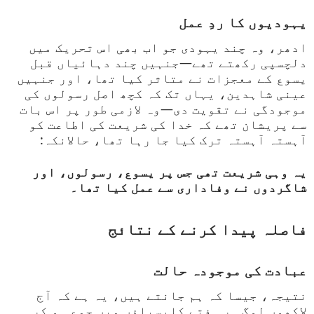
یہودیوں کا ردِ عمل
ادھر، وہ چند یہودی جو اب بھی اس تحریک میں
دلچسپی رکھتے تھے—جنہیں چند دہائیاں قبل
یسوع کے معجزات نے متاثر کیا تھا، اور جنہیں
عینی شاہدین، یہاں تک کہ کچھ اصل رسولوں کی
موجودگی نے تقویت دی—وہ لازمی طور پر اس بات
سے پریشان تھے کہ خدا کی شریعت کی اطاعت کو
آہستہ آہستہ ترک کیا جا رہا تھا، حالانکہ:
یہ وہی شریعت تھی جس پر یسوع، رسولوں، اور
شاگردوں نے وفاداری سے عمل کیا تھا۔
فاصلہ پیدا کرنے کے نتائج
عبادت کی موجودہ حالت
نتیجہ، جیسا کہ ہم جانتے ہیں، یہ ہے کہ آج
لاکھوں لوگ ہر ہفتے کلیسیاؤں میں جمع ہو کر