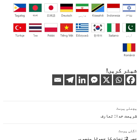
עברית
Indonesia
Kiswahili
فارسی
Deutsch
日本語
বাংলা
Tagalog
اُردو
Italiano
한국어
Ελληνικά
Tiếng Việt
Polski
ไทย
Türkçe
Română
شیئر کریں!
پوسٹوں
پچھلی پوسٹ
کی
شریعت خدا: تعارف
نیویگیشن
اگلی پوسٹ
حصہ 2: نجات کا جھوٹا منصوبہ