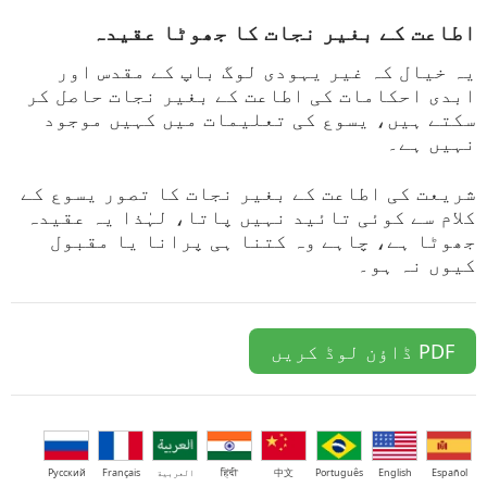
اطاعت کے بغیر نجات کا جھوٹا عقیدہ
یہ خیال کہ غیر یہودی لوگ باپ کے مقدس اور
ابدی احکامات کی اطاعت کے بغیر نجات حاصل کر
سکتے ہیں، یسوع کی تعلیمات میں کہیں موجود
نہیں ہے۔
شریعت کی اطاعت کے بغیر نجات کا تصور یسوع کے
کلام سے کوئی تائید نہیں پاتا، لہٰذا یہ عقیدہ
جھوٹا ہے، چاہے وہ کتنا ہی پرانا یا مقبول
کیوں نہ ہو۔
PDF
ڈاؤن لوڈ کریں
Español
English
Português
中文
हिंदी
العربية
Français
Русский