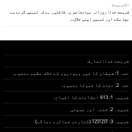
اگلی پوسٹ
شریعت خدا: روزانہ عبادت: جو وہ طاقتور ہے کہ تمہیں گرنے سے
بچا سکے اور تمہیں اپنی جلال…
شریعت خدا: تعارف
حصہ 1: شیطان کا غیر یہودیوں کے خلاف عظیم منصوبہ
حصہ 2: نجات کا جھوٹا منصوبہ
ضمیمہ 1: 613 احکامات کا افسانہ
ضمیمہ 2: ختنہ اور مسیحی
ضمیمہ 3: TZITZIT (کنارے، جھالر، دھاگے)