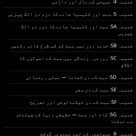
ضمیمہ 4: مسیحی کے بال اور داڑھی
ضمیمہ 5: سبت اور کلیسیا جانے کا دن، دو الگ چیزیں
ضمیمہ 5A: سبت اور کلیسیا جانے کا دن، دو الگ
چیزیں
ضمیمہ 5B: جدید دور میں سبت کو کس طرح قائم رکھیں
ضمیمہ 5C: روزمرہ زندگی میں سبت کے اصولوں کا
اطلاق
ضمیمہ 5D: سبت کے دن کھانا — عملی رہنمائی
ضمیمہ 5E: سبت کے دن سفر
ضمیمہ 5F: سبت کے دن ٹیکنالوجی اور تفریح
ضمیمہ 5G: کام اور سبت — حقیقی دنیا کے چیلنجز
سے نمٹنا
ضمیمہ 6: مسیحیوں کے لیے ممنوعہ گوشت