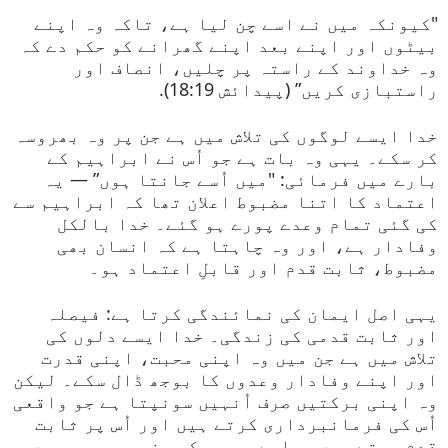
"کیونکہ میں نے اسے چن لیا ہے، تاکہ وہ اپنے
بیٹوں اور اپنے بعد اپنے گھرانے کو حکم دے کہ
وہ خداوند کے راستہ پر چلیں، انصاف اور
راستبازی کریں” (پیدائش 18:19).
خدا ایسے لوگوں کی تلاش میں ہے جن پر وہ بھروسہ
کر سکے۔ یہی وہ بات ہے جو اُس نے ابراہیم کے
بارے میں فرمائی: "میں اُسے جانتا ہوں” — یہ
اعتماد کا اتنا مضبوط اعلان تھا کہ ابراہیم سے
کی گئی تمام وعدے پورے ہو گئے۔ خدا بالکل
وفادار ہے، اور وہ چاہتا ہے کہ انسان بھی
مضبوط، ثابت قدم اور قابلِ اعتماد ہو۔
یہی اصل ایمان کی نمائندگی کرتا ہے: فیصلہ
اور ثابت قدمی کی زندگی۔ خدا ایسے دلوں کی
تلاش میں ہے جن میں وہ اپنی محبت، اپنی قدرت
اور اپنے وفادار وعدوں کا بوجھ ڈال سکے۔ لیکن
وہ اپنی برکتیں صرف اُنہیں سونپتا ہے جو واقعی
اُس کی فرمانبرداری کرتے ہیں اور اُس پر ثابت
قدم رہتے ہیں، چاہے وہ سب کچھ نہ بھی سمجھیں۔