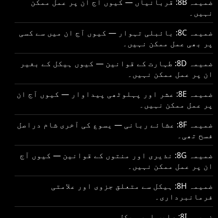
ضمیمہ 8B: قربانیاں — کیوں آج ان پر عمل ممکن
نہیں۔
ضمیمہ 8C: بائبلی تہوار — کیوں آج ان میں سے کسی
پر بھی عمل ممکن نہیں۔
ضمیمہ 8D: طہارت کے قوانین — کیوں ہیکل کے بغیر
ان پر عمل ممکن نہیں۔
ضمیمہ 8E: عشر اور پہلوٹھی پیداوار — کیوں آج ان
پر عمل ممکن نہیں۔
ضمیمہ 8F: عشائے ربانی — یسوع کی آخری شام دراصل
فسح تھی۔
ضمیمہ 8G: نذیری اور منتوں کے قوانین — کیوں آج
ان پر عمل ممکن نہیں۔
ضمیمہ 8H: ہیکل سے متعلق جزوی اور علامتی
فرمانبرداری۔
ضمیمہ 8I: صلیب اور ہیکل۔