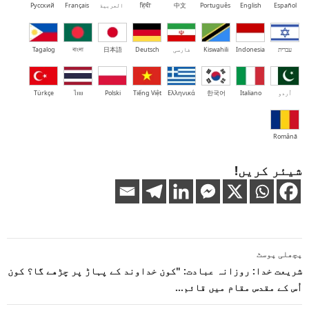
Español
English
Português
中文
हिंदी
العربية
Français
Русский
עברית
Indonesia
Kiswahili
فارسی
Deutsch
日本語
বাংলা
Tagalog
اُردو
Italiano
한국어
Ελληνικά
Tiếng Việt
Polski
ไทย
Türkçe
Română
شیئر کریں!
پوسٹوں
پچھلی پوسٹ
کی
شریعت خدا: روزانہ عبادت: "کون خداوند کے پہاڑ پر چڑھے گا؟ کون
اُس کے مقدس مقام میں قائم…
نیویگیشن