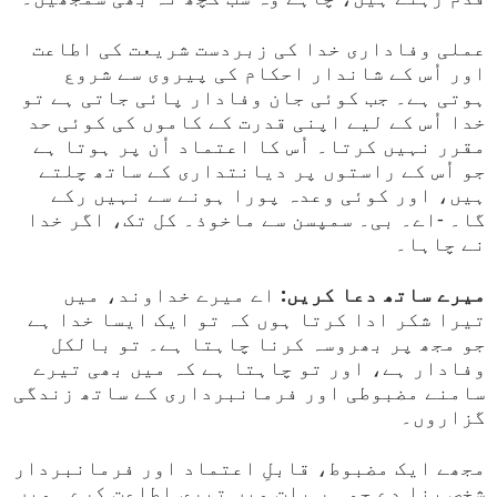
عملی وفاداری خدا کی زبردست شریعت کی اطاعت
اور اُس کے شاندار احکام کی پیروی سے شروع
ہوتی ہے۔ جب کوئی جان وفادار پائی جاتی ہے تو
خدا اُس کے لیے اپنی قدرت کے کاموں کی کوئی حد
مقرر نہیں کرتا۔ اُس کا اعتماد اُن پر ہوتا ہے
جو اُس کے راستوں پر دیانتداری کے ساتھ چلتے
ہیں، اور کوئی وعدہ پورا ہونے سے نہیں رکے
گا۔ -اے۔ بی۔ سمپسن سے ماخوذ۔ کل تک، اگر خدا
نے چاہا۔
میرے ساتھ دعا کریں:
اے میرے خداوند، میں
تیرا شکر ادا کرتا ہوں کہ تو ایک ایسا خدا ہے
جو مجھ پر بھروسہ کرنا چاہتا ہے۔ تو بالکل
وفادار ہے، اور تو چاہتا ہے کہ میں بھی تیرے
سامنے مضبوطی اور فرمانبرداری کے ساتھ زندگی
گزاروں۔
مجھے ایک مضبوط، قابلِ اعتماد اور فرمانبردار
شخص بنا دے جو ہر بات میں تیری اطاعت کرے۔ میں