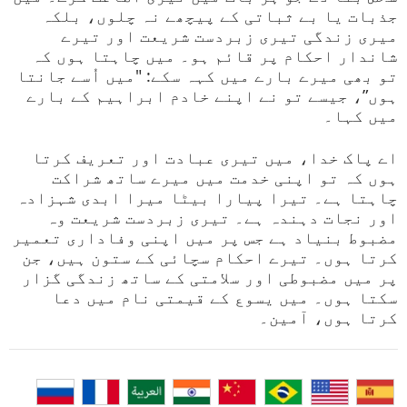
جذبات یا بے ثباتی کے پیچھے نہ چلوں، بلکہ
میری زندگی تیری زبردست شریعت اور تیرے
شاندار احکام پر قائم ہو۔ میں چاہتا ہوں کہ
تو بھی میرے بارے میں کہہ سکے: "میں اُسے جانتا
ہوں”، جیسے تو نے اپنے خادم ابراہیم کے بارے
میں کہا۔
اے پاک خدا، میں تیری عبادت اور تعریف کرتا
ہوں کہ تو اپنی خدمت میں میرے ساتھ شراکت
چاہتا ہے۔ تیرا پیارا بیٹا میرا ابدی شہزادہ
اور نجات دہندہ ہے۔ تیری زبردست شریعت وہ
مضبوط بنیاد ہے جس پر میں اپنی وفاداری تعمیر
کرتا ہوں۔ تیرے احکام سچائی کے ستون ہیں، جن
پر میں مضبوطی اور سلامتی کے ساتھ زندگی گزار
سکتا ہوں۔ میں یسوع کے قیمتی نام میں دعا
کرتا ہوں، آمین۔