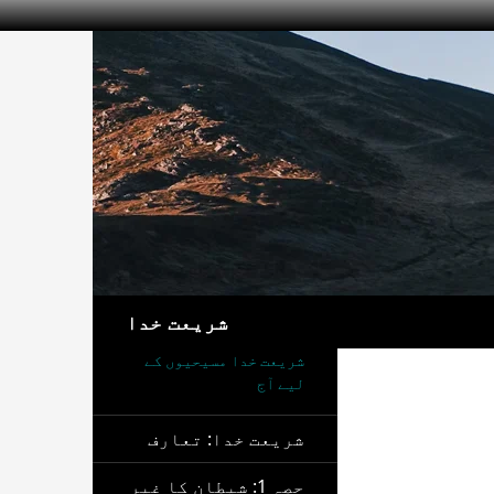
تلاش
شریعت خدا
شریعت خدا مسیحیوں کے
لیے آج
شریعت خدا: تعارف
حصہ 1: شیطان کا غیر