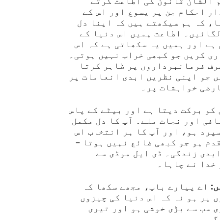
م الشان قانون کی اطاعت کرتے
ر احکام جن پر یسوع اور اس کے
، کہ ہم سیکھتے ہیں کہ اپنا دل
لگائیں۔ اطاعت ہمیں اس دنیا کے
ہے اور ہمیں یہ سکھاتی ہے کہ اس
ری کریں جو کبھی خراب نہیں ہوتی۔
رف فرمانبرداروں پر ظاہر کرتا
ں جو اپنی نظریں ابدی انعامات پر
ارضی خواہشات پر۔
کو برکت دیتا ہے اور بیٹے کے پاس
فی اور نجات ملے۔ آپ کا دل مکمل
پرد ہو، اور آپ کا ہر انتخاب اس
دم ہو جو کبھی ضائع نہیں ہوتا –
بدی زندگی۔ ڈی ایل موڈی سے
 خدا نے چاہا۔
:
اے پیارے باپ، مجھے سکھا کہ
 پر ہو نہ کہ اس دنیا کی چیزوں
 سب سے بڑی خوشی ہو اور تیری
گھر ہو۔