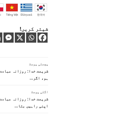
i
Tiếng Việt
Ελληνικά
한국어
شیئر کریں!
پوسٹوں
پچھلی پوسٹ
کی
شریعت خدا: روزانہ عبادت:
ہو، اگر…
نیویگیشن
اگلی پوسٹ
شریعت خدا: روزانہ عبادت
اپنی راہیں بتا…