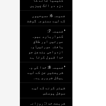
کلیسیا جانے کا
دن، دو الگ چیزیں
ضمیمہ 6: مسیحیوں
کے لیے ممنوعہ گوشت
ضمیمہ 7:
کنواریاں، بیوہ
عورتیں اور طلاق
یافتہ عورتیں: وہ
ازدواجی بندھن جو
خدا قبول کرتا ہے
ضمیمہ 8: خدا کی وہ
شریعتیں جن کے لیے
ہیکل ضروری ہے۔
شیئر کرنے کے لیے
سوشل پوسٹس
شریعت خدا: روزانہ