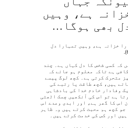
یونکہ جہاں
زانہ ہے، وہیں
ل بھی ہوگا…
را خزانہ ہے، وہیں تمہارا دل
 کہ کسی شخص کا دل کہاں ہے۔ چند
افی ہے تاکہ معلوم ہو جائے کہ
ز متحرک کرتی ہے۔ کچھ لوگ پیسے
اتے ہیں، کچھ طاقت یا رتبے کی
یک وفادار خادم خدا کی بادشاہی
تا ہے تو اس کی آنکھیں چمک اٹھتی
 اس کا گھر ہے، اور ابدی وعدے اس
جو کچھ ہم محبت کرتے ہیں وہ ظاہر
ہیں اور کس کی خدمت کرتے ہیں۔