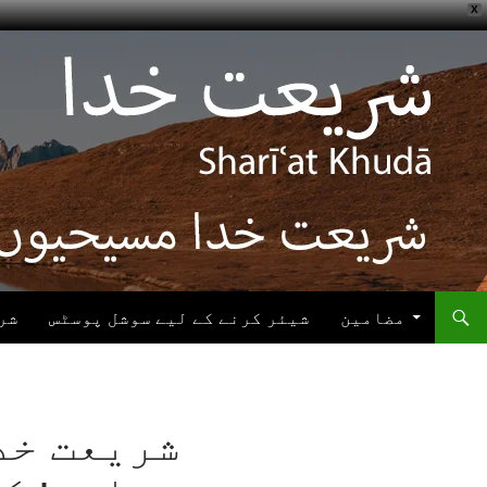
X
ھوڑیں
واد
ر
ائیں
مضامین
شیئر کرنے کے لیے سوشل پوسٹس
شر
شریعت خد