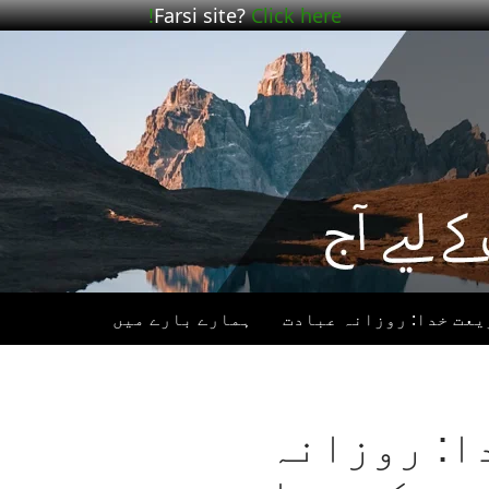
Farsi site?
Click here!
یعت خدا: روزانہ عبادت
ہمارے بارے میں
ا: روزانہ