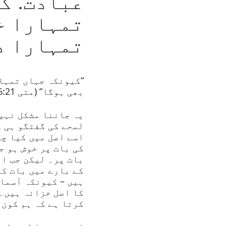
عبادت: ک
تمہارا خ
تمہارا د
“کیونکہ جہاں تمہا
بھی ہوگا” (متی 6:21).
یہ جاننا مشکل نہیں
لمحے کی گفتگو ہی ک
اسے اصل میں کیا چی
کی بات پر خوش ہو ج
بات پر۔ لیکن جب ا
کے بارے میں بات کر
ہیں – کیونکہ آسمان
کا اصل خزانہ ہیں۔ 
کرتا ہے کہ ہم کون 