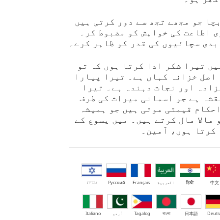
چا جو مجھے تجھ سے دور کرتی ہیں
ی اطاعت کی خواہش کو مضبوط کر۔
بدی سچائیوں کی قدر کو ظاہر کرے۔
ں تیرا شکر ادا کرتا ہوں کہ تو
 اصل خزانہ کہاں ہے۔ تیرا پیارا
زادہ اور نجات دہندہ ہے۔ تیرا
قشہ ہے جو آسمانی میراث کی طرف
احکام قیمتی موتی ہیں جو ہمیشہ
 مالا مال کرتے ہیں۔ میں یسوع کے
 کرتا ہوں، آمین۔
中文
हिंदी
العربية
Français
Русский
עברית
Deuts
日本語
বাংলা
Tagalog
اُردو
Italiano