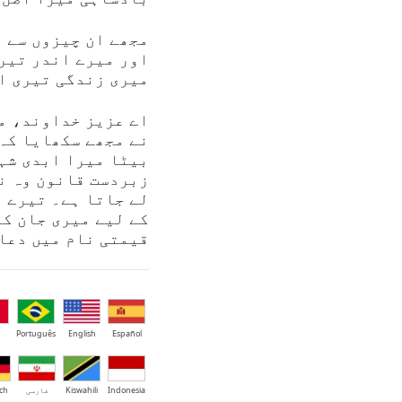
مجھے ان چیزوں سے ب
اور میرے اندر تیر
میری زندگی تیری ا
اے عزیز خداوند، می
نے مجھے سکھایا کہ
بیٹا میرا ابدی شہ
زبردست قانون وہ ن
لے جاتا ہے۔ تیرے 
کے لیے میری جان کو
قیمتی نام میں دعا
Português
English
Español
Indonesia
Kiswahili
فارسی
ch