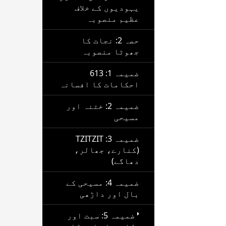
یہودیوں کے خلاف
عظیم منصوبہ
حصہ 2: نجات کا
جھوٹا منصوبہ
ضمیمہ 1: 613
احکامات کا افسانہ
ضمیمہ 2: ختنہ اور
مسیحی
ضمیمہ 3: TZITZIT
(کنارے، جھالر،
دھاگے)
ضمیمہ 4: مسیحی کے
بال اور داڑھی
ضمیمہ 5: سبت اور