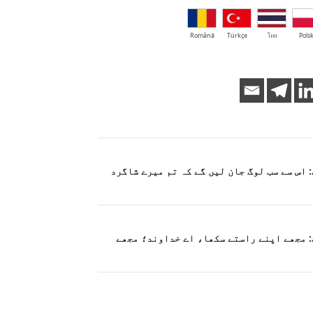
Română
Türkçe
ไทย
Polsk
 اس سے سب لوگ جان لیں گے کہ تم میرے شاگرد
: مجھے اپنے راستے سکھا، اے خداوند؛ مجھے