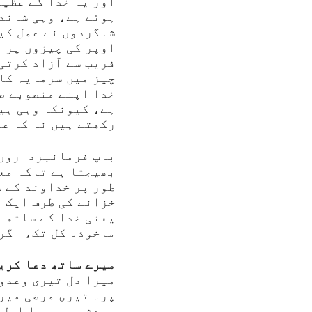
اور یہ خدا کے عظی
ہوئے ہے، وہی شاندا
شاگردوں نے عمل کیا
اوپر کی چیزوں پر 
فریب سے آزاد کرتی 
چیز میں سرمایہ کا
خدا اپنے منصوبے ص
ہے، کیونکہ وہی ہی
رکھتے ہیں نہ کہ ع
باپ فرمانبرداروں 
بھیجتا ہے تاکہ معا
طور پر خداوند کے س
خزانے کی طرف ایک ق
یعنی خدا کے ساتھ ا
ماخوذ۔ کل تک، اگر
میرے ساتھ دعا کریں
میرا دل تیری وعدوں
پر۔ تیری مرضی میری
بادشاہی میرا اصل 