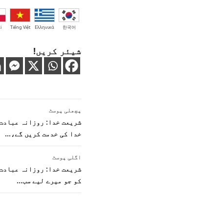
i
Tiếng Việt
Ελληνικά
한국어
شیئر کریں!
پوسٹوں
پچھلی پوسٹ
کی
شریعت خدا: روزانہ عبادت:
خدا کی خدمت کریں گے،…
نیویگیشن
اگلی پوسٹ
شریعت خدا: روزانہ عبادت: 
کو جو میرے لیے سب…