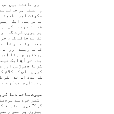
اور جانتے ہیں جب آ
وابستہ ہو جاتے ہیں
سکونت اور اطمینان
باہر ہے، ایک ایسی 
خدا نے وعدہ کیا ہے
پر پوری کرے گا اور
تک لے جائے گا، جو 
وعدہ وفادار خادموں
قائم رہتے اور اس ک
برکتیں چاہنا اور ا
ہے۔ تو آج ایک فیصل
کرنا چھوڑیں اور ص
کریں۔ اس کے کلام ک
کہ مدد اس خدا کی ط
ہے۔ -ایچ. مولر سے 
میرے ساتھ دعا کریں
اکثر خود سے پوچھتا
گی؟” میں اعتراف کر
چیزوں پر جمی رہتی 