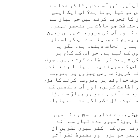
پ "پہاڑوں” سے دل ہٹا کر خدا سے
 تو کیا ہوتا ہے؟ آپ ایک ایسی
 کا تجربہ کرتے ہیں جو بیان سے
حفاظت جو حالات پر منحصر نہیں۔
 کہ وہ آپ کی ضروریات یہاں زمین
 یسوع کے وسیلہ سے آپ کو آسمان
ہمارا نجات دہندہ ہے۔ مگر یہ
 کے لیے ہے، جو اس کے کلام پر
ی شریعت کی اطاعت کرتے ہیں۔ صرف
س کے طریقے پر نہ چلنا بے فائدہ
ہ کریں: عارضی چیزوں پر بھروسہ
رف خداوند پر بھروسہ کرنے کا عزم
ی اطاعت کریں، اور آپ دیکھیں گے
رف سے آتی ہے جو ہر پہاڑ سے بڑا
ماخوذ۔ کل تک، اگر خدا نے چاہا۔
:
پیارے خدا، یہ سچ ہے کہ میں
 ہوں: "میری مدد کہاں سے آئے
تا ہوں کہ اکثر میری نظریں ان
ہیں جو بڑی اور مضبوط نظر آتی