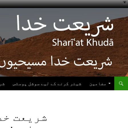
X
ھوڑیں
واد
ر
ائیں
مضامین
شیئر کرنے کے لیے سوشل پوسٹس
شر
شریعت خد