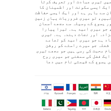
میں تیری عبادت اور تعریف کرتا
ایک ایسی سکونت اور اطمینان کا
ن سے باہر ہے اور ایک ایسی حفاظت
نہیں، تو میری ضروریات یہاں زمین
ر یسوع کے وسیلہ سے مجھے آسمان
 جو میری امید ہے۔ تیرا پیارا
زادہ اور نجات دہندہ ہے۔ تیری
اد ہے جو میری امید کو تھامے
 شعلہ جو میرے راستے کو روشن
م محبت کی رسی ہیں جو مجھے تیری
ایک فضل کی سمفنی جو میری روح
ں یسوع کے قیمتی نام میں دعا
中文
हिंदी
العربية
Français
Русский
עברית
Deuts
日本語
বাংলা
Tagalog
اُردو
Italiano