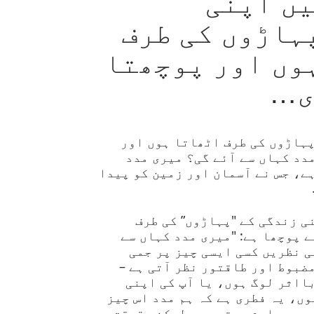
یں اپنی
ہاڑوں کی طرف
وں اور پوچھتا
ی…
پہاڑوں کی طرف اٹھاتا ہوں اور
دد کہاں سے آئے گی؟ میری مدد
ے، جس نے آسمان اور زمین کو پیدا
ی زندگی کے "پہاڑوں” کی طرف
 پوچھا ہے: "میری مدد کہاں سے
ی نظریں کسی ایسی چیز پر جمی
ضبوط اور طاقتور نظر آتی ہے –
ااثر لوگ ہوں، یا آپ کی اپنی
ں، یہ فطری ہے کہ ہم مدد اس چیز
ھوس معلوم ہوتی ہے۔ لیکن حقیقت