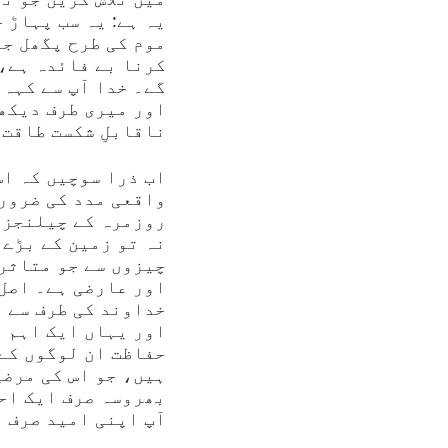
یہ ہے: یہ سب پہاڑ 
موم کی طرح پگھل ج
کرنا بے فائدہ ہے، 
گے۔ خدا آپ سے کہہ 
اور میری طرف دیکھو
ناقابلِ شکست طاقت 
اب ذرا سوچیں کہ اس
واقعی مدد کی ضرورت
روزمرہ کے چیلنجز ک
نہ تو زمین کے بڑے 
چیزوں سے جو متاثر 
اور عارضی ہے۔ اصل
خداوند کی طرف سے ہ
اور یہاں ایک اہم ب
حفاظت ان لوگوں کے 
ہیں، جو اس کی مرضی
بھروسہ صرف ایک اح
آپ اپنی امید صرف 