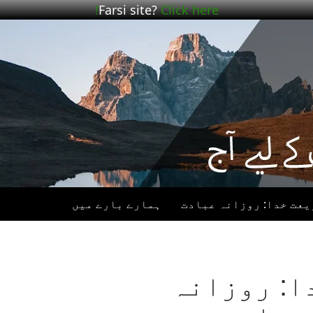
Farsi site?
Click here!
یعت خدا: روزانہ عبادت
ہمارے بارے میں
ا: روزانہ