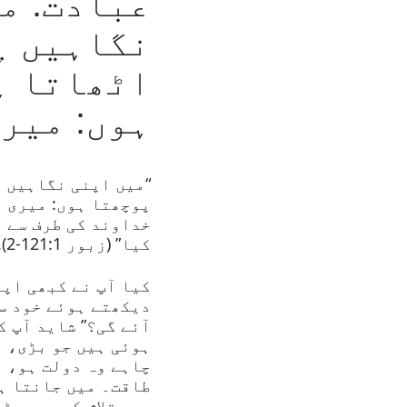
عبادت: م
نگاہیں پ
اٹھاتا ہ
ہوں: میر
“میں اپنی نگاہیں 
پوچھتا ہوں: میری م
خداوند کی طرف سے ہ
کیا” (زبور 121:1-2).
کیا آپ نے کبھی اپن
دیکھتے ہوئے خود سے
آئے گی؟” شاید آپ ک
ہوئی ہیں جو بڑی، م
چاہے وہ دولت ہو، ب
طاقت۔ میں جانتا ہو
میں تلاش کریں جو ٹ