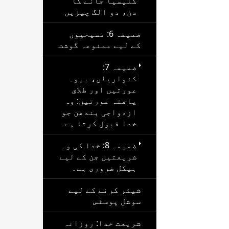
کلیسیا جانے کا
دن، دو الگ چیزیں
ضمیمہ 6: مسیحیوں
کے لیے ممنوعہ گوشت
ضمیمہ 7:
کنواریاں، بیوہ
عورتیں اور طلاق
یافتہ عورتیں: وہ
ازدواجی بندھن جو
خدا قبول کرتا ہے
ضمیمہ 8: خدا کی وہ
شریعتیں جن کے لیے
ہیکل ضروری ہے۔
شیئر کرنے کے لیے
سوشل پوسٹس
شریعت خدا: روزانہ