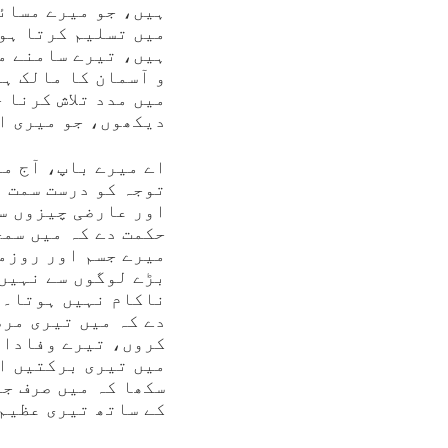
ہیں، جو میرے مسائل
میں تسلیم کرتا ہوں
ہیں، تیرے سامنے م
و آسمان کا مالک ہے
میں مدد تلاش کرنا 
دیکھوں، جو میری اص
اے میرے باپ، آج می
توجہ کو درست سمت 
اور عارضی چیزوں سے
حکمت دے کہ میں سمج
میرے جسم اور روزمر
بڑے لوگوں سے نہیں 
ناکام نہیں ہوتا۔ م
دے کہ میں تیری مرض
کروں، تیرے وفادار
میں تیری برکتیں ا
سکھا کہ میں صرف ج
کے ساتھ تیری عظیم