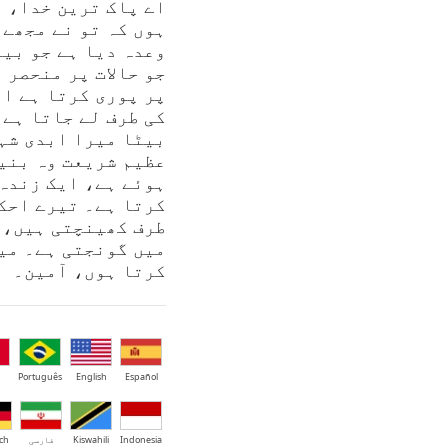
اے پاک ترین خدا، 
ہوں کہ تو نے مجھے 
وعدہ دیا ہے جو بیا
جو حالات پر منحصر 
پر پوری کرتا ہے او
کی طرف لے جاتا ہے،
بیٹا میرا ابدی شہ
عظیم شریعت وہ بنی
ہوئے ہے، ایک زندہ
کرتا ہے۔ تیرے احکا
طرف کھینچتی ہیں، 
میں گونجتی ہے۔ می
کرتا ہوں، آمین۔
Português
English
Español
Indonesia
Kiswahili
فارسی
ch