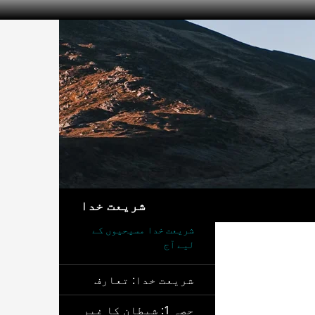
تلاش
شریعت خدا
شریعت خدا مسیحیوں کے
لیے آج
شریعت خدا: تعارف
حصہ 1: شیطان کا غیر