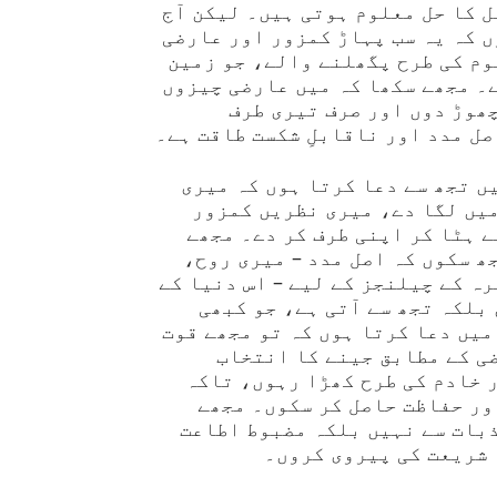
 کا حل معلوم ہوتی ہیں۔ لیکن آج
 کہ یہ سب پہاڑ کمزور اور عارضی
وم کی طرح پگھلنے والے، جو زمین
۔ مجھے سکھا کہ میں عارضی چیزوں
چھوڑ دوں اور صرف تیری طرف
ل مدد اور ناقابلِ شکست طاقت ہے۔
ں تجھ سے دعا کرتا ہوں کہ میری
میں لگا دے، میری نظریں کمزور
 ہٹا کر اپنی طرف کر دے۔ مجھے
ھ سکوں کہ اصل مدد – میری روح،
ہ کے چیلنجز کے لیے – اس دنیا کے
بلکہ تجھ سے آتی ہے، جو کبھی
یں دعا کرتا ہوں کہ تو مجھے قوت
ی کے مطابق جینے کا انتخاب
 خادم کی طرح کھڑا رہوں، تاکہ
ور حفاظت حاصل کر سکوں۔ مجھے
ذبات سے نہیں بلکہ مضبوط اطاعت
 شریعت کی پیروی کروں۔