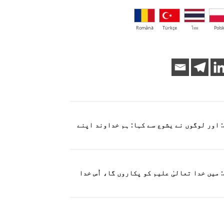
Română
Türkçe
ไทย
Polsk
 اور لوگوں نے یشوع سے کہا: ہم خداوند اپنے
میں خدا تعالیٰ علیم کو پکاروں گا، اُس خدا