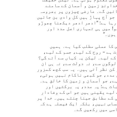
خداوندِ زمین و آسمان کے سامنے
ائیں گے۔ عارضی چیزوں پر بھروسہ
جو آج پہاڑ ہیں کل وادی بن جائیں
رہا ہے: "ادھر ادھر دیکھنا چھوڑو
! میں ہی تمہاری اصل مدد اور
ہوں۔”
 کا عملی مطلب کیا ہے۔ ہمیں
 ہے – روح کے لیے، جسم کے لیے،
ے لیے۔ لیکن یہ کہاں سے آئے گی؟
لوگوں سے، نہ دولت سے، نہ ہی ان
کن نظر آتی ہیں۔ یہ سب کچھ کمزور
 مدد، جو کبھی ناکام نہیں ہوتی،
ے، جو آسمان و زمین کا خالق ہے۔
ات ہے: یہ مدد، یہ برکتیں اور
لیے یقینی ہیں جو اس کے وفادار
 کے مطابق جینا چنتے ہیں۔ خدا پر
ساس نہیں، بلکہ ایک فیصلہ ہے کہ
اسی میں رکھیں گے۔