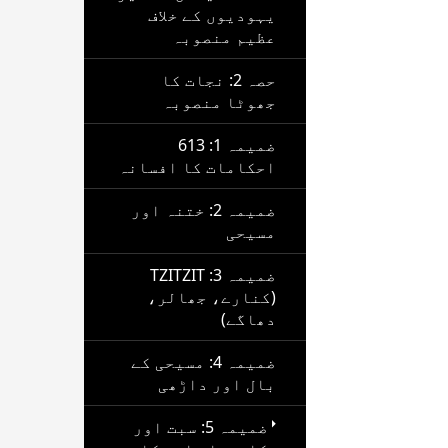
یہودیوں کے خلاف
عظیم منصوبہ
حصہ 2: نجات کا
جھوٹا منصوبہ
ضمیمہ 1: 613
احکامات کا افسانہ
ضمیمہ 2: ختنہ اور
مسیحی
ضمیمہ 3: TZITZIT
(کنارے، جھالر،
دھاگے)
ضمیمہ 4: مسیحی کے
بال اور داڑھی
ضمیمہ 5: سبت اور