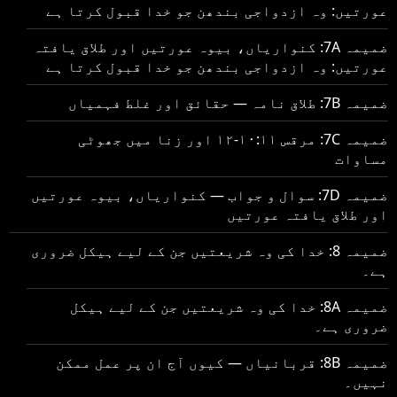
عورتیں: وہ ازدواجی بندھن جو خدا قبول کرتا ہے
ضمیمہ 7A: کنواریاں، بیوہ عورتیں اور طلاق یافتہ
عورتیں: وہ ازدواجی بندھن جو خدا قبول کرتا ہے
ضمیمہ 7B: طلاق نامہ — حقائق اور غلط فہمیاں
ضمیمہ 7C: مرقس ۱۰:۱۱-۱۲ اور زنا میں جھوٹی
مساوات
ضمیمہ 7D: سوال و جواب — کنواریاں، بیوہ عورتیں
اور طلاق یافتہ عورتیں
ضمیمہ 8: خدا کی وہ شریعتیں جن کے لیے ہیکل ضروری
ہے۔
ضمیمہ 8A: خدا کی وہ شریعتیں جن کے لیے ہیکل
ضروری ہے۔
ضمیمہ 8B: قربانیاں — کیوں آج ان پر عمل ممکن
نہیں۔