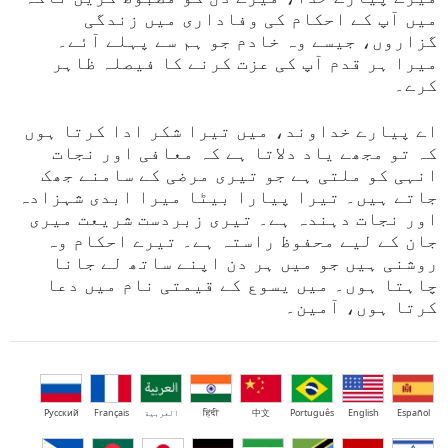
میں آپ کے احکام کی وفاداری میں زندگی
گزاروں، جیسے وہ خادم جو ہم سے پہلے آئے۔
میرا ہر قدم آپ کی عزت کرنے کا فیصلہ ظاہر
کرے۔
اے پیارے خداوند، میں تیرا شکر ادا کرتا ہوں
کہ تو مجھے یاد دلاتا ہے کہ معافی اور نجات
انہی کو ملتی ہے جو تیری مرضی کے سامنے جھک
جاتے ہیں۔ تیرا پیارا بیٹا میرا ابدی شہزادہ
اور نجات دہندہ ہے۔ تیری زبردست شریعت میری
جان کے لیے محفوظ راستہ ہے۔ تیرے احکام وہ
روشنی ہیں جو میں ہر دن اپنے ساتھ لے جانا
چاہتا ہوں۔ میں یسوع کے قیمتی نام میں دعا
کرتا ہوں، آمین۔
Español
English
Português
中文
हिंदी
العربية
Français
Русский