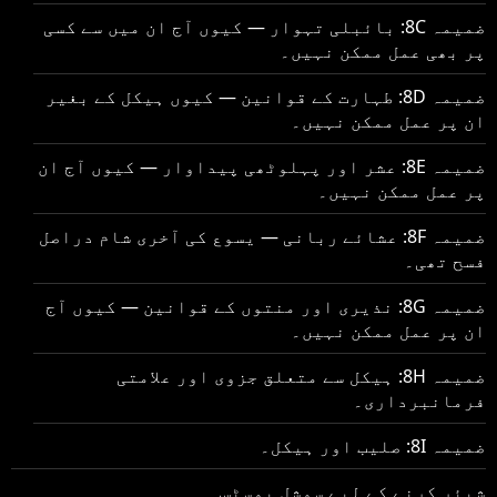
ضمیمہ 8C: بائبلی تہوار — کیوں آج ان میں سے کسی
پر بھی عمل ممکن نہیں۔
ضمیمہ 8D: طہارت کے قوانین — کیوں ہیکل کے بغیر
ان پر عمل ممکن نہیں۔
ضمیمہ 8E: عشر اور پہلوٹھی پیداوار — کیوں آج ان
پر عمل ممکن نہیں۔
ضمیمہ 8F: عشائے ربانی — یسوع کی آخری شام دراصل
فسح تھی۔
ضمیمہ 8G: نذیری اور منتوں کے قوانین — کیوں آج
ان پر عمل ممکن نہیں۔
ضمیمہ 8H: ہیکل سے متعلق جزوی اور علامتی
فرمانبرداری۔
ضمیمہ 8I: صلیب اور ہیکل۔
شیئر کرنے کے لیے سوشل پوسٹس