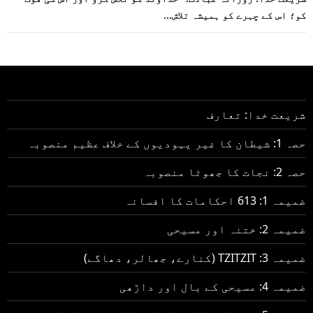
کو؛ اس کے چہرے کو ہمیشہ تلاش…
شریعت خدا: تعارف
حصہ 1: شیطان کا غیر یہودیوں کے خلاف عظیم منصوبہ
حصہ 2: نجات کا جھوٹا منصوبہ
ضمیمہ 1: 613 احکامات کا افسانہ
ضمیمہ 2: ختنہ اور مسیحی
ضمیمہ 3: TZITZIT (کنارے، جھالر، دھاگے)
ضمیمہ 4: مسیحی کے بال اور داڑھی