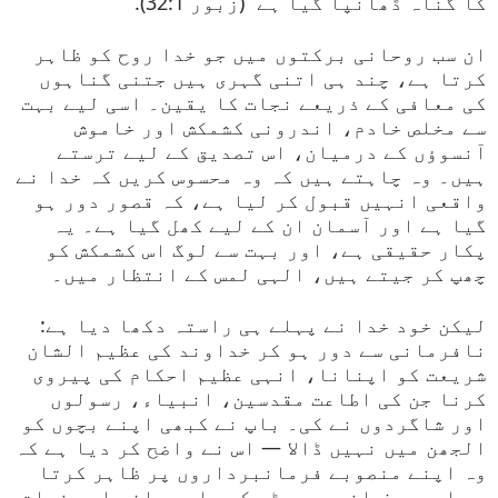
کا گناہ ڈھانپا گیا ہے” (زبور 32:1).
ان سب روحانی برکتوں میں جو خدا روح کو ظاہر
کرتا ہے، چند ہی اتنی گہری ہیں جتنی گناہوں
کی معافی کے ذریعے نجات کا یقین۔ اسی لیے بہت
سے مخلص خادم، اندرونی کشمکش اور خاموش
آنسوؤں کے درمیان، اس تصدیق کے لیے ترستے
ہیں۔ وہ چاہتے ہیں کہ وہ محسوس کریں کہ خدا نے
واقعی انہیں قبول کر لیا ہے، کہ قصور دور ہو
گیا ہے اور آسمان ان کے لیے کھل گیا ہے۔ یہ
پکار حقیقی ہے، اور بہت سے لوگ اس کشمکش کو
چھپ کر جیتے ہیں، الہی لمس کے انتظار میں۔
لیکن خود خدا نے پہلے ہی راستہ دکھا دیا ہے:
نافرمانی سے دور ہو کر خداوند کی عظیم الشان
شریعت کو اپنانا، انہی عظیم احکام کی پیروی
کرنا جن کی اطاعت مقدسین، انبیاء، رسولوں
اور شاگردوں نے کی۔ باپ نے کبھی اپنے بچوں کو
الجھن میں نہیں ڈالا — اس نے واضح کر دیا ہے کہ
وہ اپنے منصوبے فرمانبرداروں پر ظاہر کرتا
ہے اور صرف انہیں بیٹے کے پاس معافی اور نجات