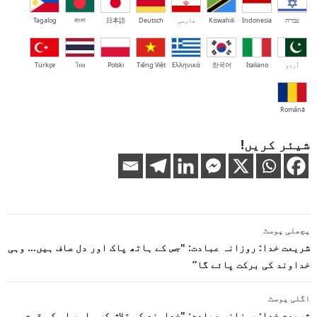
עברית
Indonesia
Kiswahili
فارسی
Deutsch
日本語
বাংলা
Tagalog
اُردو
Italiano
한국어
Ελληνικά
Tiếng Việt
Polski
ไทย
Türkçe
Română
شیئر کریں!
پوسٹوں
پچھلی پوسٹ
کی
شریعت خدا: روزانہ عبادت: "جس کے ہاتھ پاک اور دل صاف ہیں… وہی
خداوند کی برکت پائے گا”
نیویگیشن
اگلی پوسٹ
شریعت خدا: روزانہ عبادت: "خداوند کو تلاش کرو اور اس کی قوت