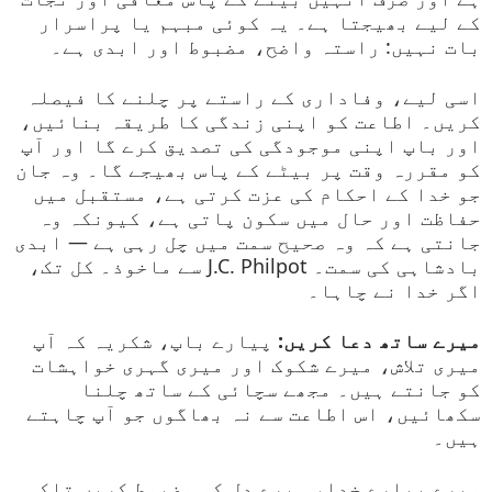
کے لیے بھیجتا ہے۔ یہ کوئی مبہم یا پراسرار
بات نہیں: راستہ واضح، مضبوط اور ابدی ہے۔
اسی لیے، وفاداری کے راستے پر چلنے کا فیصلہ
کریں۔ اطاعت کو اپنی زندگی کا طریقہ بنائیں،
اور باپ اپنی موجودگی کی تصدیق کرے گا اور آپ
کو مقررہ وقت پر بیٹے کے پاس بھیجے گا۔ وہ جان
جو خدا کے احکام کی عزت کرتی ہے، مستقبل میں
حفاظت اور حال میں سکون پاتی ہے، کیونکہ وہ
جانتی ہے کہ وہ صحیح سمت میں چل رہی ہے — ابدی
بادشاہی کی سمت۔ J.C. Philpot سے ماخوذ۔ کل تک،
اگر خدا نے چاہا۔
میرے ساتھ دعا کریں:
پیارے باپ، شکریہ کہ آپ
میری تلاش، میرے شکوک اور میری گہری خواہشات
کو جانتے ہیں۔ مجھے سچائی کے ساتھ چلنا
سکھائیں، اس اطاعت سے نہ بھاگوں جو آپ چاہتے
ہیں۔
میرے پیارے خدا، میرے دل کو مضبوط کریں تاکہ