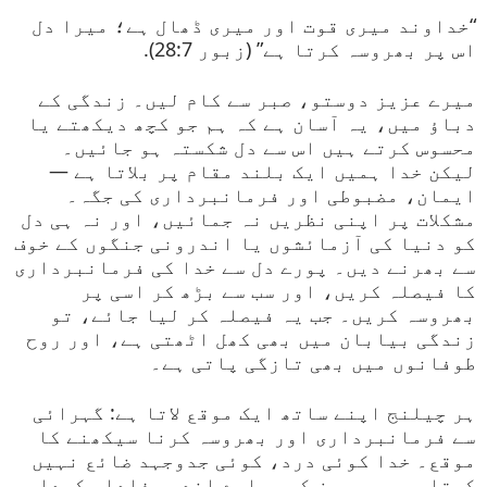
“خداوند میری قوت اور میری ڈھال ہے؛ میرا دل
اس پر بھروسہ کرتا ہے” (زبور 28:7).
میرے عزیز دوستو، صبر سے کام لیں۔ زندگی کے
دباؤ میں، یہ آسان ہے کہ ہم جو کچھ دیکھتے یا
محسوس کرتے ہیں اس سے دل شکستہ ہو جائیں۔
لیکن خدا ہمیں ایک بلند مقام پر بلاتا ہے —
ایمان، مضبوطی اور فرمانبرداری کی جگہ۔
مشکلات پر اپنی نظریں نہ جمائیں، اور نہ ہی دل
کو دنیا کی آزمائشوں یا اندرونی جنگوں کے خوف
سے بھرنے دیں۔ پورے دل سے خدا کی فرمانبرداری
کا فیصلہ کریں، اور سب سے بڑھ کر اسی پر
بھروسہ کریں۔ جب یہ فیصلہ کر لیا جائے، تو
زندگی بیابان میں بھی کھل اٹھتی ہے، اور روح
طوفانوں میں بھی تازگی پاتی ہے۔
ہر چیلنج اپنے ساتھ ایک موقع لاتا ہے: گہرائی
سے فرمانبرداری اور بھروسہ کرنا سیکھنے کا
موقع۔ خدا کوئی درد، کوئی جدوجہد ضائع نہیں
کرتا۔ وہ ہر چیز کو ہمارے اندر وفادار کردار