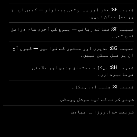
ضمیمہ 8E: عشر اور پہلوٹھی پیداوار — کیوں آج ان
پر عمل ممکن نہیں۔
ضمیمہ 8F: عشائے ربانی — یسوع کی آخری شام دراصل
فسح تھی۔
ضمیمہ 8G: نذیری اور منتوں کے قوانین — کیوں آج
ان پر عمل ممکن نہیں۔
ضمیمہ 8H: ہیکل سے متعلق جزوی اور علامتی
فرمانبرداری۔
ضمیمہ 8I: صلیب اور ہیکل۔
شیئر کرنے کے لیے سوشل پوسٹس
شریعت خدا: روزانہ عبادت