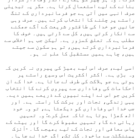
بنانے کے لیے استعمال کرتا ہے۔ مگر یہ تبدیلی
صرف انہی میں آتی ہے جو فرمانبرداری کے تنگ
راستے پر چلنے کا انتخاب کرتے ہیں۔ صرف وہی
جانیں جو خدا کی طاقتور شریعت کے آگے جھکنے
سے انکار کرتی ہیں، کل سے ڈرتی ہیں۔ خوف کا
مطلب ہے کہ تعلق کمزور ہے۔ لیکن جب ہم اخلاص سے
فرمانبرداری کرتے ہیں، تو ہم سکون سے جیتے
ہیں، چاہے ہمیں مستقبل کا علم نہ ہو۔
اسی لیے، صرف اس لیے بھیڑ کی پیروی نہ کریں کہ
وہ بڑی ہے۔ اکثر اکثریت اس وسیع راستے پر
ہوتی ہے جو ہلاکت کی طرف لے جاتا ہے۔ خدا کے ان
احکامات کی وفاداری سے پیروی کرنے کا انتخاب
کریں جو اس نے اپنے نبیوں کے ذریعے ہمیں دیے۔
یہی زندگی، نجات اور برکت کا راستہ ہے۔ اور
جب خدا اس وفاداری کو دیکھتا ہے، تو وہ خود
اٹھ کھڑا ہوتا ہے تاکہ عمل کرے: وہ تمہیں
رہائی دے گا، تمہیں مضبوط کرے گا اور بیٹے کے
پاس معافی اور نجات کے لیے بھیجے گا۔ -آئزک
پیننگٹن سے ماخوذ۔ کل تک، اگر خدا نے چاہا۔