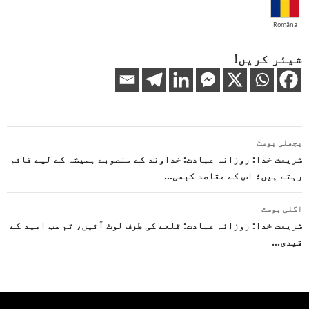
Română
شیئر کریں!
پوسٹوں
پچھلی پوسٹ
کی
شریعت خدا: روزانہ عبادت: خداوند کے منصوبے ہمیشہ کے لیے قائم
رہتے ہیں؛ اس کے مقاصد کبھی…
نیویگیشن
اگلی پوسٹ
شریعت خدا: روزانہ عبادت: قلعے کی طرف لوٹ آئیں، تم سب امید کے
قیدی…