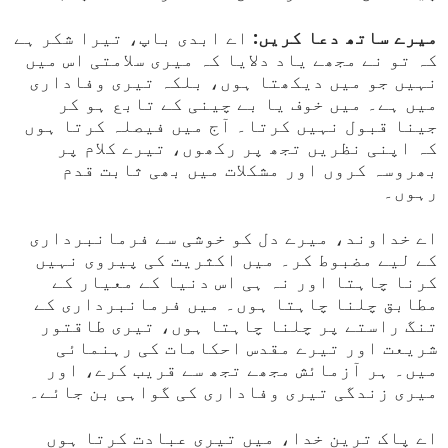
میرے ساتھ دعا کریں:
اے ابدی باپ، تیرا شکر ہے
کہ تو نے مجھے یاد دلایا کہ میری سلامتی اس میں
نہیں جو میں دیکھتا ہوں، بلکہ تیری وفاداری
میں ہے۔ میں خوف یا بے چینی کے تابع ہو کر
جینا قبول نہیں کرتا۔ آج میں فیصلہ کرتا ہوں
کہ اپنی نظریں تجھ پر رکھوں، تیرے کلام پر
بھروسہ کروں اور مشکلات میں بھی ثابت قدم
رہوں۔
اے خداوند، میرے دل کو خوشی سے فرمانبرداری
کے لیے مضبوط کر۔ میں اکثریت کی پیروی نہیں
کرنا چاہتا اور نہ ہی اس دنیا کے معیار کے
مطابق چلنا چاہتا ہوں۔ میں فرمانبرداری کے
تنگ راستے پر چلنا چاہتا ہوں، تیری طاقتور
شریعت اور تیرے مقدس احکامات کی رہنمائی
میں۔ ہر آزمائش مجھے تجھ سے قریب کرے، اور
میری زندگی تیری وفاداری کی گواہی بن جائے۔
اے پاک ترین خدا، میں تیری عبادت کرتا ہوں