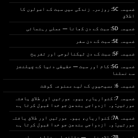
ضمیمہ 5C: روزمرہ زندگی میں سبت کے اصولوں کا
اطلاق
ضمیمہ 5D: سبت کے دن کھانا — عملی رہنمائی
ضمیمہ 5E: سبت کے دن سفر
ضمیمہ 5F: سبت کے دن ٹیکنالوجی اور تفریح
ضمیمہ 5G: کام اور سبت — حقیقی دنیا کے چیلنجز
سے نمٹنا
ضمیمہ 6: مسیحیوں کے لیے ممنوعہ گوشت
ضمیمہ 7: کنواریاں، بیوہ عورتیں اور طلاق یافتہ
عورتیں: وہ ازدواجی بندھن جو خدا قبول کرتا ہے
ضمیمہ 7A: کنواریاں، بیوہ عورتیں اور طلاق یافتہ
عورتیں: وہ ازدواجی بندھن جو خدا قبول کرتا ہے
ضمیمہ 7B: طلاق نامہ — حقائق اور غلط فہمیاں