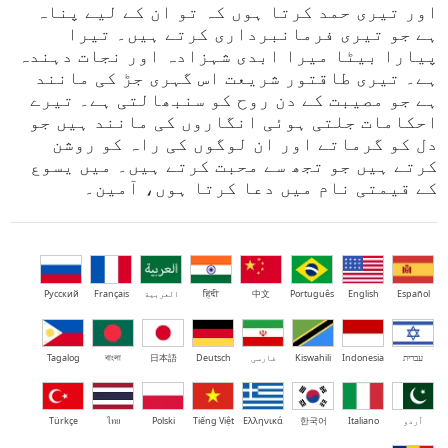
اور تیری حمد کرتا ہوں کہ تو ان کے لیے پناہ
ہے جو تیری فرمانبرداری کرتے ہیں۔ تیرا
پیارا بیٹا میرا ابدی شہزادہ اور نجات دہندہ
ہے۔ تیری طاقتور شریعت اس گہری جڑ کی مانند
ہے جو مصیبت کے دن روح کو سنبھالتی ہے۔ تیرے
احکامات جلتی ہوئی انگاروں کی مانند ہیں جو
دل کو گرماتے اور ان لوگوں کی راہ کو روشن
کرتے ہیں جو تجھ سے محبت کرتے ہیں۔ میں یسوع
کے قیمتی نام میں دعا کرتا ہوں، آمین۔
Español
English
Português
中文
हिंदी
العربية
Français
Русский
עברית
Indonesia
Kiswahili
فارسی
Deutsch
日本語
বাংলা
Tagalog
اُردو
Italiano
한국어
Ελληνικά
Tiếng Việt
Polski
ไทย
Türkçe