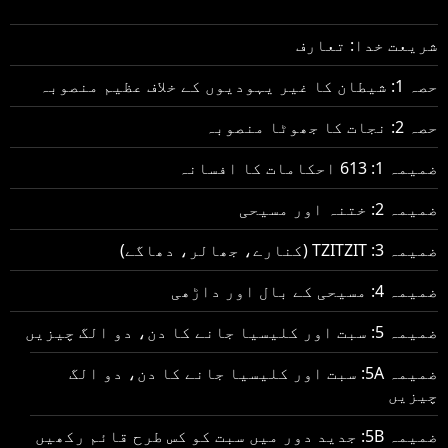
شریعت خدا: تعارف
حصہ 1: شیطان کا غیر یہودیوں کے خلاف عظیم منصوبہ
حصہ 2: نجات کا جھوٹا منصوبہ
ضمیمہ 1: 613 احکامات کا افسانہ
ضمیمہ 2: ختنہ اور مسیحی
ضمیمہ 3: TZITZIT (کنارے، جھالر، دھاگے)
ضمیمہ 4: مسیحی کے بال اور داڑھی
ضمیمہ 5: سبت اور کلیسیا جانے کا دن، دو الگ چیزیں
ضمیمہ 5A: سبت اور کلیسیا جانے کا دن، دو الگ
چیزیں
ضمیمہ 5B: جدید دور میں سبت کو کس طرح قائم رکھیں