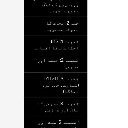
یہودیوں کے خلاف
عظیم منصوبہ
حصہ 2: نجات کا
جھوٹا منصوبہ
ضمیمہ 1: 613
احکامات کا افسانہ
ضمیمہ 2: ختنہ اور
مسیحی
ضمیمہ 3: TZITZIT
(کنارے، جھالر،
دھاگے)
ضمیمہ 4: مسیحی کے
بال اور داڑھی
ضمیمہ 5: سبت اور