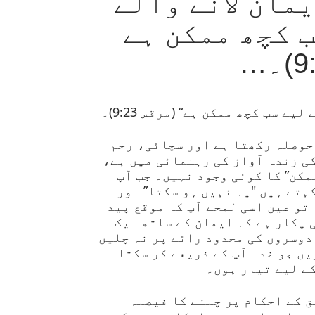
مان لانے والے
ب کچھ ممکن ہے
یے سب کچھ ممکن ہے“ (مرقس 9:23)۔
حوصلہ رکھتا ہے اور سچائی، رحم
ی زندہ آواز کی رہنمائی میں ہے،
مکن” کا کوئی وجود نہیں۔ جب آپ
ہتے ہیں "یہ نہیں ہو سکتا” اور
تو عین اسی لمحے آپ کا موقع پیدا
 پکار ہے کہ ایمان کے ساتھ ایک
دوسروں کی محدود رائے پر نہ چلیں
ں جو خدا آپ کے ذریعے کر سکتا
ے لیے تیار ہوں۔
ق کے احکام پر چلنے کا فیصلہ