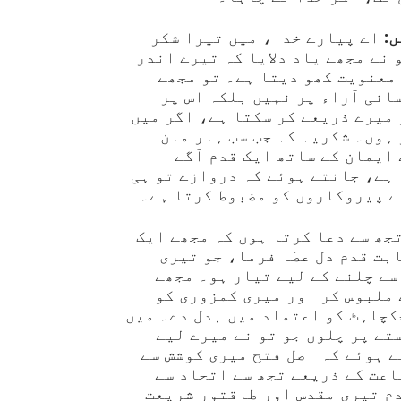
:
اے پیارے خدا، میں تیرا شکر
 نے مجھے یاد دلایا کہ تیرے اندر
معنویت کھو دیتا ہے۔ تو مجھے
سانی آراء پر نہیں بلکہ اس پر
میرے ذریعے کر سکتا ہے، اگر میں
ہوں۔ شکریہ کہ جب سب ہار مان
ایمان کے ساتھ ایک قدم آگے
ہے، جانتے ہوئے کہ دروازے تو ہی
ے پیروکاروں کو مضبوط کرتا ہے۔
جھ سے دعا کرتا ہوں کہ مجھے ایک
بت قدم دل عطا فرما، جو تیری
سے چلنے کے لیے تیار ہو۔ مجھے
 ملبوس کر اور میری کمزوری کو
کچاہٹ کو اعتماد میں بدل دے۔ میں
تے پر چلوں جو تو نے میرے لیے
 ہوئے کہ اصل فتح میری کوشش سے
اعت کے ذریعے تجھ سے اتحاد سے
دم تیری مقدس اور طاقتور شریعت