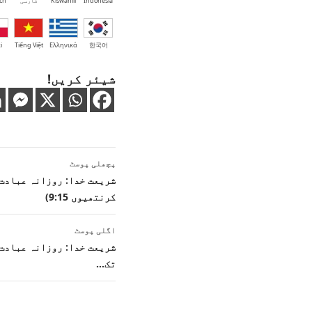
Indonesia
Kiswahili
فارسی
ch
i
Tiếng Việt
Ελληνικά
한국어
شیئر کریں!
پوسٹوں
پچھلی پوسٹ
کی
کرنتھیوں 9:15)
نیویگیشن
اگلی پوسٹ
شریعت خدا: روزانہ عبادت:
تک…