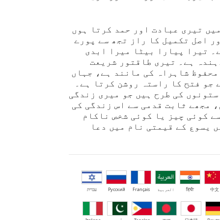
یں تیری عبادت اور حمد کرتا ہوں
ر اصل تکمیل کا راز تجھ سے پورے
ے۔ تیرا پیارا بیٹا میرا ابدی
ہندہ ہے۔ تیری طاقتور شریعت
محفوظ شاہراہ کی مانند ہے، جہاں
 جو فتح کا راستہ روشن کرتا ہے۔
ستونوں کی طرح ہیں جو میری زندگی
 مجھے ثابت قدمی سے اس زندگی کی
ے کوئی چیز یا کوئی شخص ناکام
ں یسوع کے قیمتی نام میں دعا
中文
हिंदी
العربية
Français
Русский
עברית