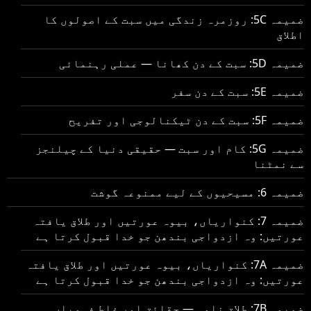
ضمیمہ 5C: روزمرہ زندگی میں سبت کے اصولوں کا
اطلاق
ضمیمہ 5D: سبت کے دن کھانا — عملی رہنمائی
ضمیمہ 5E: سبت کے دن سفر
ضمیمہ 5F: سبت کے دن ٹیکنالوجی اور تفریح
ضمیمہ 5G: کام اور سبت — حقیقی دنیا کے چیلنجز
سے نمٹنا
ضمیمہ 6: مسیحیوں کے لیے ممنوعہ گوشت
ضمیمہ 7: کنواریاں، بیوہ عورتیں اور طلاق یافتہ
عورتیں: وہ ازدواجی بندھن جو خدا قبول کرتا ہے
ضمیمہ 7A: کنواریاں، بیوہ عورتیں اور طلاق یافتہ
عورتیں: وہ ازدواجی بندھن جو خدا قبول کرتا ہے
ضمیمہ 7B: طلاق نامہ — حقائق اور غلط فہمیاں