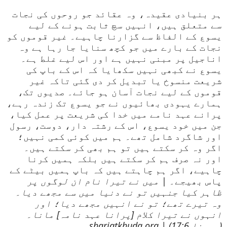
ہر بنیادی عقیدہ، وہ عقائد جو روحوں کی نجات
سے متعلق ہیں، انہیں سچ ثابت ہونے کے لیے
یسوع کے الفاظ سے گزارنا چاہیے۔ غیر قوموں کو
نجات کے بارے میں جو کچھ سنایا جا رہا ہے وہ
اناجیل پر مبنی نہیں ہے اور اس لیے غلط ہے۔
یسوع نے کبھی نہیں سکھایا کہ اس کے باپ کی
شریعت منسوخ یا تبدیل کر دی گئی تاکہ غیر
قوموں کے لیے نجات آسان ہو جائے۔ صدیوں تک،
ہمارے یہودی بھائیوں نے جو یسوع تک زندہ رہے،
پرانے عہد نامے میں خدا کی شریعت پر عمل کیا،
جن میں خود یسوع، اس کے رشتہ دار، دوست، رسول
اور شاگرد شامل تھے۔ ہم میں کوئی کمی نہیں؛
اگر وہ کر سکتے ہیں تو ہم بھی کر سکتے ہیں۔
اور نہ صرف ہم کر سکتے ہیں بلکہ ہمیں کرنا
چاہیے، اگر ہم چاہتے ہیں کہ باپ ہمیں بیٹے کے
پاس بھیجے۔ |
میں نے تیرا نام ان لوگوں پر
ظاہر کیا جنہیں تو نے دنیا میں سے مجھے دیا۔
وہ تیرے تھے؛ تو نے انہیں مجھے دیا؛ اور
انہوں نے تیرا کلام [پرانا عہد نامہ] مانا۔
(یوحنا 17:6) | shariatkhuda.org