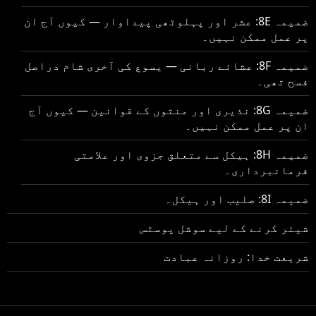
ضمیمہ 8E: عشر اور پہلوٹھی پیداوار — کیوں آج ان
پر عمل ممکن نہیں۔
ضمیمہ 8F: عشائے ربانی — یسوع کی آخری شام دراصل
فسح تھی۔
ضمیمہ 8G: نذیری اور منتوں کے قوانین — کیوں آج
ان پر عمل ممکن نہیں۔
ضمیمہ 8H: ہیکل سے متعلق جزوی اور علامتی
فرمانبرداری۔
ضمیمہ 8I: صلیب اور ہیکل۔
شیئر کرنے کے لیے سوشل پوسٹس
شریعت خدا: روزانہ عبادت