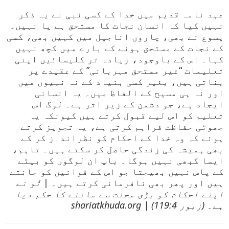
عہد نامہ قدیم میں خدا کے کسی نبی نے یہ ذکر
نہیں کیا کہ انسان نجات کا مستحق ہے یا نہیں۔
یسوع نے بھی، چاروں اناجیل میں کہیں بھی، کسی
کے نجات کے مستحق ہونے کے بارے میں کچھ نہیں
کہا۔ اس کے باوجود، زیادہ تر کلیسائیں اپنی
تعلیمات “غیر مستحق مہربانی” کے عقیدے پر
بناتی ہیں، بغیر کسی بنیاد کے نہ نبیوں میں
اور نہ ہی مسیح کے الفاظ میں۔ یہ انسانی
ایجاد ہے، جو دشمن کے زیر اثر ہے۔ لوگ اس
تعلیم کو اس لیے قبول کرتے ہیں کیونکہ یہ
جھوٹی حفاظت فراہم کرتی ہے، یہ تجویز کرتے
ہوئے کہ وہ خدا کے احکام کو نظرانداز کر کے
بھی ہمیشہ کی زندگی حاصل کر سکتے ہیں۔ تاہم،
ایسا کبھی نہیں ہوگا۔ باپ ان لوگوں کو بیٹے
کے پاس نہیں بھیجتا جو اس کے قوانین کو جانتے
ہیں اور پھر بھی نافرمانی کرتے ہیں۔ |
تُو نے
اپنے احکام کو بڑی محنت سے ماننے کا حکم دیا
ہے۔ (زبور 119:4) | shariatkhuda.org