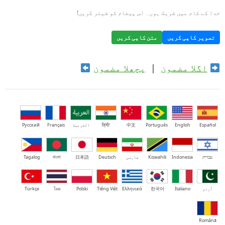
خدا کے کام میں شریک ہوں۔ اس پیغام کو شیئر کریں!
تصویر کاپی کریں
متن کاپی کریں
اگلا مضمون
|
پچھلا مضمون
Español
English
Português
中文
हिंदी
العربية
Français
Русский
עברית
Indonesia
Kiswahili
فارسی
Deutsch
日本語
বাংলা
Tagalog
اُردو
Italiano
한국어
Ελληνικά
Tiếng Việt
Polski
ไทย
Türkçe
Română