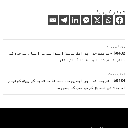
شیئر کریں!
پوسٹوں
پچھلی پوسٹ
کی
b0432 – شریعت خدا پر ایک پوسٹ: ابتدا سے ہی انسان نے خود کو
سانپ کے خوشنما جھوٹ کا آسان شکار…
نیویگیشن
اگلی پوسٹ
b0434 – شریعت خدا پر ایک پوسٹ: عہد نامہ قدیم کی پیش گوئیاں
اس بات کی تصدیق کرتی ہیں کہ یسوع…
شریعت خدا: تعارف