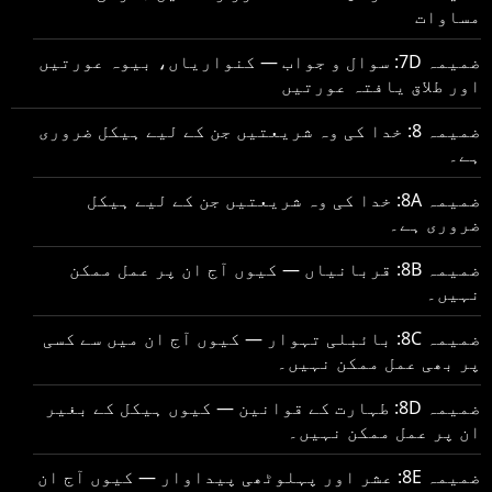
مساوات
ضمیمہ 7D: سوال و جواب — کنواریاں، بیوہ عورتیں
اور طلاق یافتہ عورتیں
ضمیمہ 8: خدا کی وہ شریعتیں جن کے لیے ہیکل ضروری
ہے۔
ضمیمہ 8A: خدا کی وہ شریعتیں جن کے لیے ہیکل
ضروری ہے۔
ضمیمہ 8B: قربانیاں — کیوں آج ان پر عمل ممکن
نہیں۔
ضمیمہ 8C: بائبلی تہوار — کیوں آج ان میں سے کسی
پر بھی عمل ممکن نہیں۔
ضمیمہ 8D: طہارت کے قوانین — کیوں ہیکل کے بغیر
ان پر عمل ممکن نہیں۔
ضمیمہ 8E: عشر اور پہلوٹھی پیداوار — کیوں آج ان