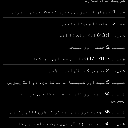
حصہ 1: شیطان کا غیر یہودیوں کے خلاف عظیم منصوبہ
حصہ 2: نجات کا جھوٹا منصوبہ
ضمیمہ 1: 613 احکامات کا افسانہ
ضمیمہ 2: ختنہ اور مسیحی
ضمیمہ 3: TZITZIT (کنارے، جھالر، دھاگے)
ضمیمہ 4: مسیحی کے بال اور داڑھی
ضمیمہ 5: سبت اور کلیسیا جانے کا دن، دو الگ چیزیں
ضمیمہ 5A: سبت اور کلیسیا جانے کا دن، دو الگ
چیزیں
ضمیمہ 5B: جدید دور میں سبت کو کس طرح قائم رکھیں
ضمیمہ 5C: روزمرہ زندگی میں سبت کے اصولوں کا