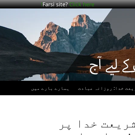
Farsi site?
Click here!
یعت خدا: روزانہ عبادت
ہمارے بارے میں
B – شریعت خدا پر