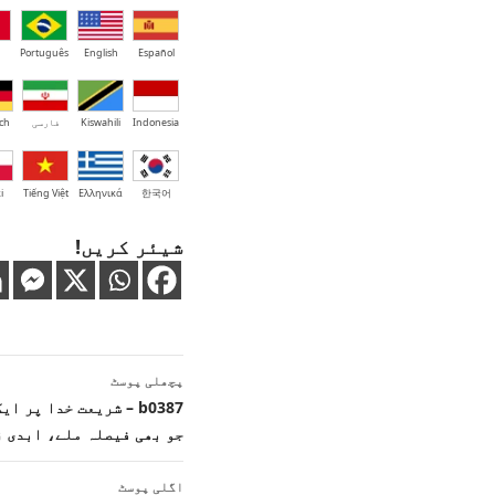
Português
English
Español
Indonesia
Kiswahili
فارسی
ch
i
Tiếng Việt
Ελληνικά
한국어
شیئر کریں!
پوسٹوں
پچھلی پوسٹ
کی
b0387 – شریعت خدا پر
جو بھی فیصلہ ملے، ابدی 
نیویگیشن
اگلی پوسٹ