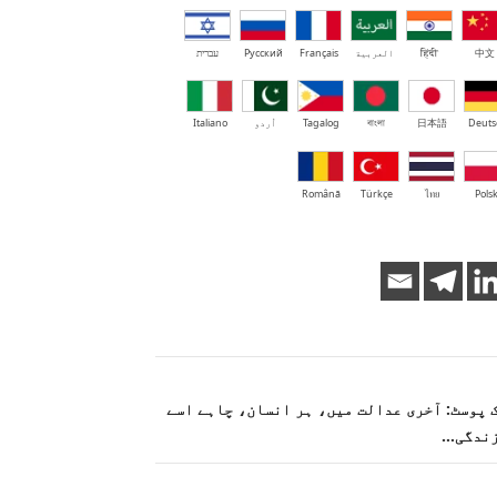
中文
हिंदी
العربية
Français
Русский
עברית
Deuts
日本語
বাংলা
Tagalog
اُردو
Italiano
Română
Türkçe
ไทย
Polsk
 ایک پوسٹ: آخری عدالت میں، ہر انسان، چاہے اسے
زندگی…