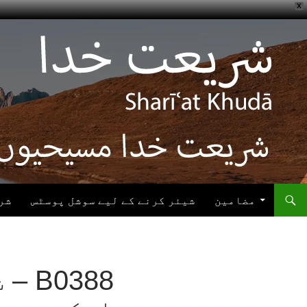
X
ھوڑیں
واد
ر
ائیں
مضامین
شیئر کرنے کے لیے سوشل پوسٹس
شر
0388