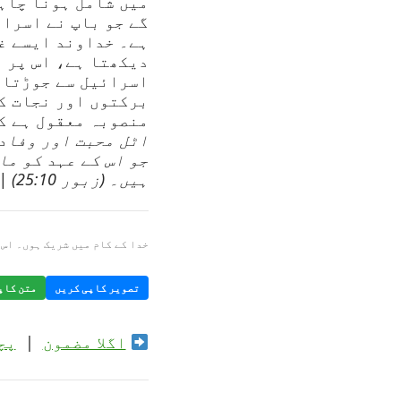
میں شامل ہونا چاہ
گے جو باپ نے اسرائ
ہے۔ خداوند ایسے غ
دیکھتا ہے، اس پر 
اسرائیل سے جوڑتا 
برکتوں اور نجات کے
منصوبہ معقول ہے ک
اٹل محبت اور وفادا
جو اس کے عہد کو ما
ہیں۔ (زبور 25:10) | shariatkhuda.org
خدا کے کام میں شریک ہوں۔ اس 
تصویر کاپی کریں
متن کاپ
اگلا مضمون
|
پچ