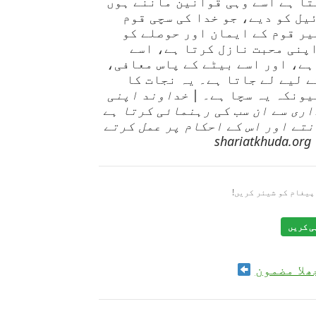
تا ہے اسے وہی قوانین ماننے ہوں
یل کو دیے، جو خدا کی سچی قوم
یر قوم کے ایمان اور حوصلے کو
اپنی محبت نازل کرتا ہے، اسے
ہے، اور اسے بیٹے کے پاس معافی،
 لیے لے جاتا ہے۔ یہ نجات کا
یونکہ یہ سچا ہے۔ |
خداوند اپنی
ری سے ان سب کی رہنمائی کرتا ہے
نتے اور اس کے احکام پر عمل کرتے
پیغام کو شیئر کریں!
ی کریں
ھلا مضمون