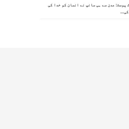
 ایک پوسٹ: عدن سے ہی سانپ نے انسان کو خدا کی
کی…