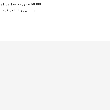
b0389 – شریعت خدا پر
نافرمانی پر آمادہ کرنے 