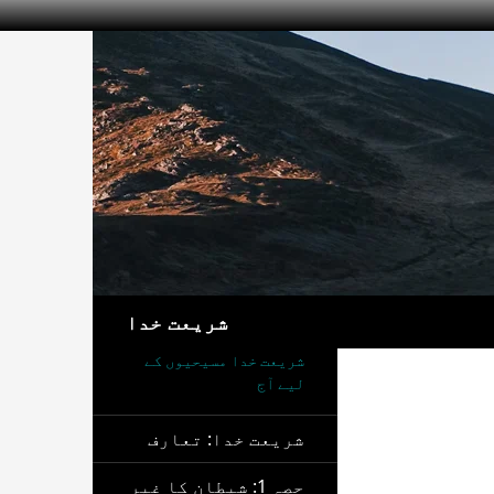
تلاش
شریعت خدا
شریعت خدا مسیحیوں کے
لیے آج
شریعت خدا: تعارف
حصہ 1: شیطان کا غیر