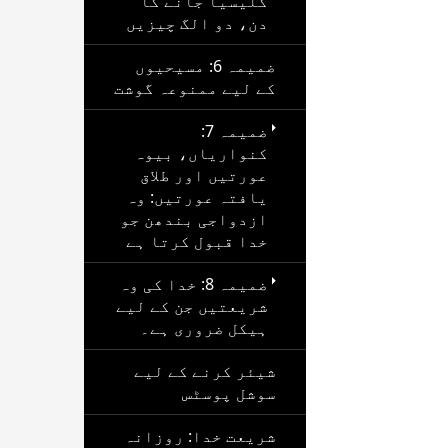
کلیسیا جانے کا
دن، دو الگ چیزیں
ضمیمہ 6: مسیحیوں
کے لیے ممنوعہ گوشت
ضمیمہ 7:
کنواریاں، بیوہ
عورتیں اور طلاق
یافتہ عورتیں: وہ
ازدواجی بندھن جو
خدا قبول کرتا ہے
ضمیمہ 8: خدا کی وہ
شریعتیں جن کے لیے
ہیکل ضروری ہے۔
شیئر کرنے کے لیے
سوشل پوسٹس
شریعت خدا: روزانہ