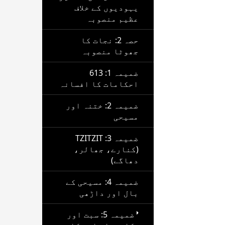
یہودیوں کے خلاف
عظیم منصوبہ
حصہ 2: نجات کا
جھوٹا منصوبہ
ضمیمہ 1: 613
احکامات کا افسانہ
ضمیمہ 2: ختنہ اور
مسیحی
ضمیمہ 3: TZITZIT
(کنارے، جھالر،
دھاگے)
ضمیمہ 4: مسیحی کے
بال اور داڑھی
ضمیمہ 5: سبت اور