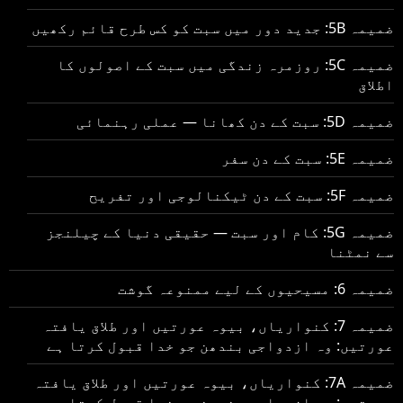
ضمیمہ 5B: جدید دور میں سبت کو کس طرح قائم رکھیں
ضمیمہ 5C: روزمرہ زندگی میں سبت کے اصولوں کا
اطلاق
ضمیمہ 5D: سبت کے دن کھانا — عملی رہنمائی
ضمیمہ 5E: سبت کے دن سفر
ضمیمہ 5F: سبت کے دن ٹیکنالوجی اور تفریح
ضمیمہ 5G: کام اور سبت — حقیقی دنیا کے چیلنجز
سے نمٹنا
ضمیمہ 6: مسیحیوں کے لیے ممنوعہ گوشت
ضمیمہ 7: کنواریاں، بیوہ عورتیں اور طلاق یافتہ
عورتیں: وہ ازدواجی بندھن جو خدا قبول کرتا ہے
ضمیمہ 7A: کنواریاں، بیوہ عورتیں اور طلاق یافتہ
عورتیں: وہ ازدواجی بندھن جو خدا قبول کرتا ہے