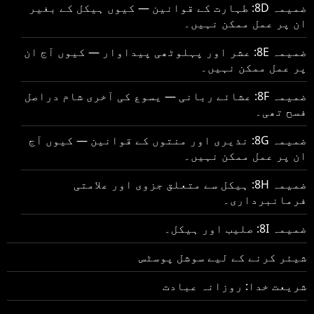
ضمیمہ 8D: طہارت کے قوانین — کیوں ہیکل کے بغیر
ان پر عمل ممکن نہیں۔
ضمیمہ 8E: عشر اور پہلوٹھی پیداوار — کیوں آج ان
پر عمل ممکن نہیں۔
ضمیمہ 8F: عشائے ربانی — یسوع کی آخری شام دراصل
فسح تھی۔
ضمیمہ 8G: نذیری اور منتوں کے قوانین — کیوں آج
ان پر عمل ممکن نہیں۔
ضمیمہ 8H: ہیکل سے متعلق جزوی اور علامتی
فرمانبرداری۔
ضمیمہ 8I: صلیب اور ہیکل۔
شیئر کرنے کے لیے سوشل پوسٹس
شریعت خدا: روزانہ عبادت