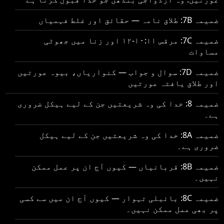
ضمیمہ 7B: طلاق نامہ — حقائق اور غلط فہمیاں
ضمیمہ 7C: مرقس ۱۰:۱۱-۱۲ اور زنا میں جھوٹی
مساوات
ضمیمہ 7D: سوال و جواب — کنواریاں، بیوہ عورتیں
اور طلاق یافتہ عورتیں
ضمیمہ 8: خدا کی وہ شریعتیں جن کے لیے ہیکل ضروری
ہے۔
ضمیمہ 8A: خدا کی وہ شریعتیں جن کے لیے ہیکل
ضروری ہے۔
ضمیمہ 8B: قربانیاں — کیوں آج ان پر عمل ممکن
نہیں۔
ضمیمہ 8C: بائبلی تہوار — کیوں آج ان میں سے کسی
پر بھی عمل ممکن نہیں۔