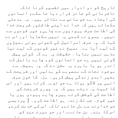
تاریخ کو دو ادوار میں تقسیم کرنا تاکہ
نافرمانی کو جائز قرار دیا جا سکے، انسانوں
کی ایجاد ہے جو سانپ سے متاثر ہیں۔ یہ بدعتی
سکھاتے ہیں کہ خدا نے اپنی طاقتور شریعت خدا
کی اطاعت صرف یہودیوں سے چاہی، غیر قوموں سے
نہیں۔ یسوع نے کبھی یہ نہیں سکھایا اور اس نے
کہا کہ وہ صرف اسرائیل کی کھوئی ہوئی بھیڑوں
کے لیے آیا ہے۔ مسیح نے غیر قوموں کے لیے نیا
مذہب نہیں بنایا۔ حقیقت یہ ہے کہ کوئی پیش
گوئی نہیں ہے جو انسانوں کو، چاہے بائبل کے
اندر ہو یا باہر، یہ مشن دے کہ وہ ہمیشہ سے
موجود نجات کے منصوبے کو بدلیں اور شریعت کے
بغیر ابدی زندگی پیش کریں۔ برّہ کا خون صرف
انہی پر لاگو ہوتا ہے جو توبہ کرتے ہیں اور اس
کا ثبوت یہ دیتے ہیں کہ وہ پوری شریعت کی
اطاعت کی کوشش کرتے ہیں، چاہے یہودی ہوں یا
غیر قوم۔ جب تک زندہ ہو اطاعت کرو۔ |
پردیسی
جو خداوند سے مل جائے، تاکہ اس کی خدمت کرے،
اس کا بندہ بن جائے… اور جو میرے عہد کو
مضبوطی سے تھامے، میں اسے اپنے مقدس پہاڑ پر