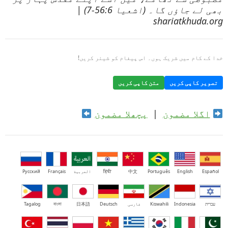
بھی لے جاؤں گا۔ (اشعیا 56:6-7) |
shariatkhuda.org
خدا کے کام میں شریک ہوں۔ اس پیغام کو شیئر کریں!
تصویر کاپی کریں
متن کاپی کریں
اگلا مضمون
|
پچھلا مضمون
Español
English
Português
中文
हिंदी
العربية
Français
Русский
עברית
Indonesia
Kiswahili
فارسی
Deutsch
日本語
বাংলা
Tagalog