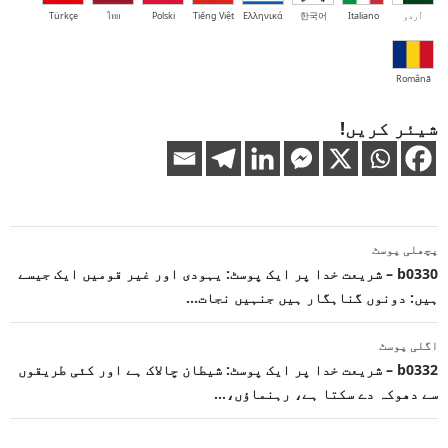
اُردو
Italiano
한국어
Ελληνικά
Tiếng Việt
Polski
ไทย
Türkçe
Română
شیئر کریں!
پوسٹوں
پچھلی پوسٹ
کی
b0330 – شریعت خدا پر ایک پوسٹ: یہودی اور غیر قومیں ایک جیسے
ہیں: دونوں گناہگار ہیں جنہیں نجات…
نیویگیشن
اگلی پوسٹ
b0332 – شریعت خدا پر ایک پوسٹ: شیطان چالاک ہے اور کئی طریقوں
سے دھوکہ دے سکتا ہے، رہنماؤں،…