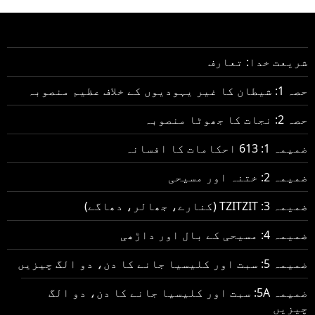
شریعت خدا: تعارف
حصہ 1: شیطان کا غیر یہودیوں کے خلاف عظیم منصوبہ
حصہ 2: نجات کا جھوٹا منصوبہ
ضمیمہ 1: 613 احکامات کا افسانہ
ضمیمہ 2: ختنہ اور مسیحی
ضمیمہ 3: TZITZIT (کنارے، جھالر، دھاگے)
ضمیمہ 4: مسیحی کے بال اور داڑھی
ضمیمہ 5: سبت اور کلیسیا جانے کا دن، دو الگ چیزیں
ضمیمہ 5A: سبت اور کلیسیا جانے کا دن، دو الگ
چیزیں