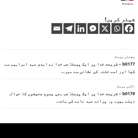
Română
شیئر کریں!
پوسٹوں
پچھلی پوسٹ
کی
b0177 – شریعت خدا پر ایک پوسٹ: جب خدا نے ابدی عہد ابراہیم سے
کیا اور اسے ختنہ کی نشانی سے مہر…
نیویگیشن
اگلی پوسٹ
b0179 – شریعت خدا پر ایک پوسٹ: جب بھی یسوع صحیفوں کا حوالہ
دیتے ہیں، وہ پرانے عہد نامے کی بات…