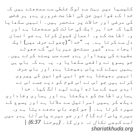
کلیسیا میں بہت سے لوگ غلطی سے سمجھتے ہیں کہ
خدا کے قوانین جن کی اطاعت ضروری ہے، ہر شخص
کی مرضی اور حالات پر منحصر ہیں۔ انہیں سکھایا
گیا کہ خدا ہر ایک کی حالت کو سمجھتا ہے اور
وہ اطاعت کے وہ اعمال قبول کرتا ہے جو انسان
دل سے کرتا ہے۔ یہ “خدا” (چھوٹے حرف میں) ایک
ایجاد ہے، ”غیر مستحق مہربانی” کے جھوٹے
عقیدے کی پیداوار ہے، جسے سب پسند کرتے ہیں۔
جو یسوع نے واقعی سکھایا وہ یہ ہے کہ باپ ہی
ہمیں بیٹے کے پاس بھیجتا ہے، اور باپ صرف
انہیں بھیجتا ہے جو انہی قوانین کی پیروی
کرتے ہیں جو اس نے اس قوم کو دیے جسے اس نے
ابدی عہد کے ساتھ اپنے لیے الگ کیا۔ خدا
ہماری اطاعت کو دیکھتا ہے اور ہماری وفاداری
دیکھ کر ہمیں اسرائیل سے ملاتا ہے اور یسوع کے
سپرد کرتا ہے۔ |
جو کچھ باپ مجھے دیتا ہے وہ
میرے پاس آئے گا؛ اور جو میرے پاس آتا ہے، میں
اسے کبھی نکال نہ دوں گا۔ (یوحنا 6:37) |
shariatkhuda.org