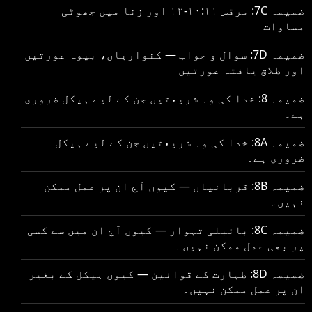
ضمیمہ 7C: مرقس ۱۰:۱۱-۱۲ اور زنا میں جھوٹی
مساوات
ضمیمہ 7D: سوال و جواب — کنواریاں، بیوہ عورتیں
اور طلاق یافتہ عورتیں
ضمیمہ 8: خدا کی وہ شریعتیں جن کے لیے ہیکل ضروری
ہے۔
ضمیمہ 8A: خدا کی وہ شریعتیں جن کے لیے ہیکل
ضروری ہے۔
ضمیمہ 8B: قربانیاں — کیوں آج ان پر عمل ممکن
نہیں۔
ضمیمہ 8C: بائبلی تہوار — کیوں آج ان میں سے کسی
پر بھی عمل ممکن نہیں۔
ضمیمہ 8D: طہارت کے قوانین — کیوں ہیکل کے بغیر
ان پر عمل ممکن نہیں۔