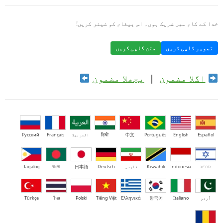
خدا کے کام میں شریک ہوں۔ اس پیغام کو شیئر کریں!
تصویر کاپی کریں
متن کاپی کریں
اگلا مضمون
|
پچھلا مضمون
Español
English
Português
中文
हिंदी
العربية
Français
Русский
עברית
Indonesia
Kiswahili
فارسی
Deutsch
日本語
বাংলা
Tagalog
اُردو
Italiano
한국어
Ελληνικά
Tiếng Việt
Polski
ไทย
Türkçe