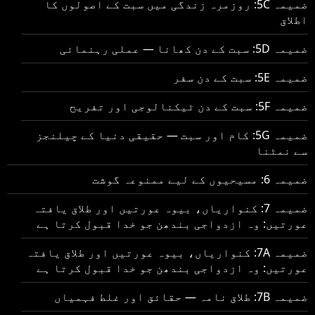
ضمیمہ 5C: روزمرہ زندگی میں سبت کے اصولوں کا
اطلاق
ضمیمہ 5D: سبت کے دن کھانا — عملی رہنمائی
ضمیمہ 5E: سبت کے دن سفر
ضمیمہ 5F: سبت کے دن ٹیکنالوجی اور تفریح
ضمیمہ 5G: کام اور سبت — حقیقی دنیا کے چیلنجز
سے نمٹنا
ضمیمہ 6: مسیحیوں کے لیے ممنوعہ گوشت
ضمیمہ 7: کنواریاں، بیوہ عورتیں اور طلاق یافتہ
عورتیں: وہ ازدواجی بندھن جو خدا قبول کرتا ہے
ضمیمہ 7A: کنواریاں، بیوہ عورتیں اور طلاق یافتہ
عورتیں: وہ ازدواجی بندھن جو خدا قبول کرتا ہے
ضمیمہ 7B: طلاق نامہ — حقائق اور غلط فہمیاں