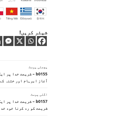
Indonesia
Kiswahili
فارسی
ch
i
Tiếng Việt
Ελληνικά
한국어
شیئر کریں!
پوسٹوں
پچھلی پوسٹ
کی
b0155 – شریعت خدا پر
آغاز ابرہام اور ختنہ کے
نیویگیشن
اگلی پوسٹ
b0157 – شریعت خدا پر
شریعت کو رد کرنا خود خد