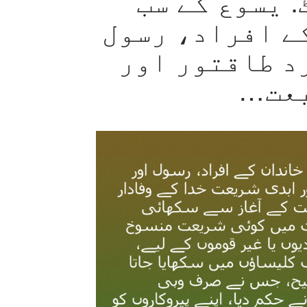
: یسوع کے سب
ے افراد، رسول
د طاقتور اور
یعت…