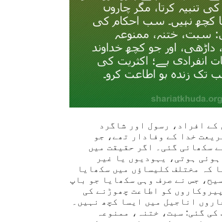
 کے افراد، رسول اور شاگرد
ریعت خدا کے وفادار تھے، جو
ے سکھائی گئی۔ اگر حقیقت میں
ہوئی ہوتی، یہودیوں یا غیر
ا کہ مختلف کلیساؤں میں سکھایا
یح، جس نے صرف وہی سکھایا جو باپ
پیروکاروں کو اطاعت چھوڑنے کی
اروں اناجیل میں ایسا کچھ نہیں۔
کی گئی: سبت، ختنہ، ممنوعہ