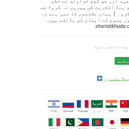
tzitzi، داڑھی، اور جو کچھ خداوند نے حکم
 ہے؛ اکثریت کی پیروی نہ کرو؛ جب
کرو۔ |
یہاں مقدسوں کا صبر ہے، وہ
ر یسوع کے ایمان کو مانتے ہیں۔
پیغام کو شیئر کریں!
ی کریں
ھلا مضمون
中文
हिंदी
العربية
Français
Русский
עברית