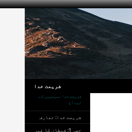
تلاش
شریعت خدا
شریعت خدا مسیحیوں کے
لیے آج
شریعت خدا: تعارف
حصہ 1: شیطان کا غیر