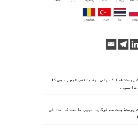
Deuts
日本語
বাংলা
Tagalog
اُردو
Italiano
Română
Türkçe
ไทย
Polsk
 ایک پوسٹ: خدا کے پاس ایک منتخب قوم ہے جس کا
 دائمی…
 ایک پوسٹ: بہت سے لوگ یہ نہیں جانتے کہ خدا کی
ا…