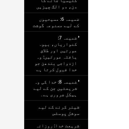
کلیسیا جانے کا
دن، دو الگ چیزیں
ضمیمہ 6: مسیحیوں
کے لیے ممنوعہ گوشت
ضمیمہ 7:
کنواریاں، بیوہ
عورتیں اور طلاق
یافتہ عورتیں: وہ
ازدواجی بندھن جو
خدا قبول کرتا ہے
ضمیمہ 8: خدا کی وہ
شریعتیں جن کے لیے
ہیکل ضروری ہے۔
شیئر کرنے کے لیے
سوشل پوسٹس
شریعت خدا: روزانہ