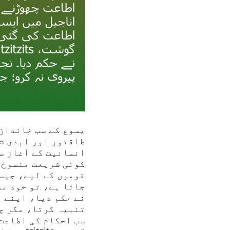
یسوع کے سب خاندان
طاقتور اور ابدی ش
انسانیت کے آغاز س
کوئی شریعت منسوخ 
قوموں کے لیے، جیس
جاتا ہے، تو خود مس
نے حکم دیا، اپنے 
تنبیہ کرتا، مگر چ
سب احکام کی اطاعت 