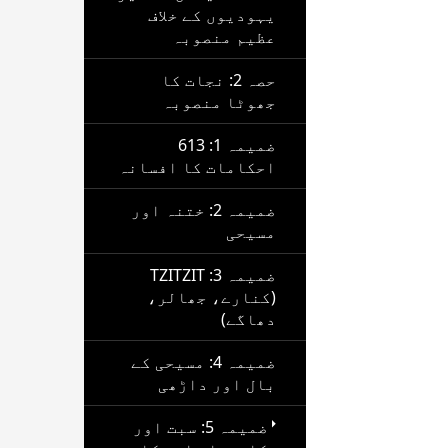
یہودیوں کے خلاف
عظیم منصوبہ
حصہ 2: نجات کا
جھوٹا منصوبہ
ضمیمہ 1: 613
احکامات کا افسانہ
ضمیمہ 2: ختنہ اور
مسیحی
ضمیمہ 3: TZITZIT
(کنارے، جھالر،
دھاگے)
ضمیمہ 4: مسیحی کے
بال اور داڑھی
ضمیمہ 5: سبت اور