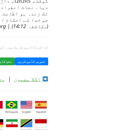
گوشت، ts
دیا۔ نجات انفرادی
تک زندہ ہو اطاعت 
جو خدا کے احکام او
(مکاشفہ 14:12) | shariatkhuda.org
خدا کے کام میں شریک ہوں۔ اس 
تصویر کاپی کریں
متن کاپ
اگلا مضمون
|
پچ
Português
English
Español