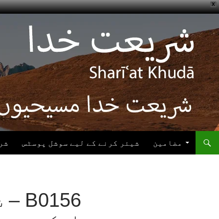
X
ھوڑیں
واد
ر
ائیں
مضامین
شیئر کرنے کے لیے سوشل پوسٹس
شر
0156