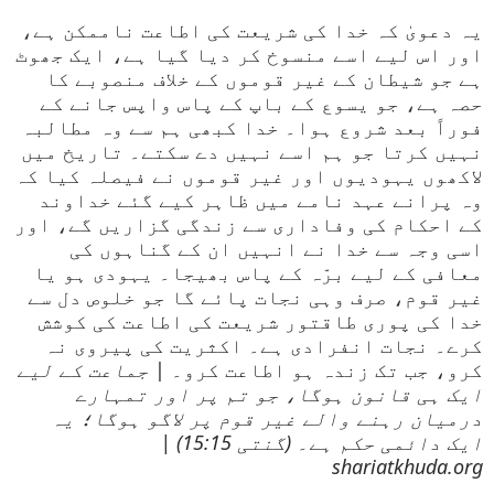
یہ دعویٰ کہ خدا کی شریعت کی اطاعت ناممکن ہے،
اور اس لیے اسے منسوخ کر دیا گیا ہے، ایک جھوٹ
ہے جو شیطان کے غیر قوموں کے خلاف منصوبے کا
حصہ ہے، جو یسوع کے باپ کے پاس واپس جانے کے
فوراً بعد شروع ہوا۔ خدا کبھی ہم سے وہ مطالبہ
نہیں کرتا جو ہم اسے نہیں دے سکتے۔ تاریخ میں
لاکھوں یہودیوں اور غیر قوموں نے فیصلہ کیا کہ
وہ پرانے عہد نامے میں ظاہر کیے گئے خداوند
کے احکام کی وفاداری سے زندگی گزاریں گے، اور
اسی وجہ سے خدا نے انہیں ان کے گناہوں کی
معافی کے لیے برّہ کے پاس بھیجا۔ یہودی ہو یا
غیر قوم، صرف وہی نجات پائے گا جو خلوص دل سے
خدا کی پوری طاقتور شریعت کی اطاعت کی کوشش
کرے۔ نجات انفرادی ہے۔ اکثریت کی پیروی نہ
کرو، جب تک زندہ ہو اطاعت کرو۔ |
جماعت کے لیے
ایک ہی قانون ہوگا، جو تم پر اور تمہارے
درمیان رہنے والے غیر قوم پر لاگو ہوگا؛ یہ
ایک دائمی حکم ہے۔ (گنتی 15:15) |
shariatkhuda.org