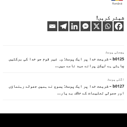
Română
شیئر کریں!
پوسٹوں
پچھلی پوسٹ
کی
b0125 – شریعت خدا پر ایک پوسٹ: وہ غیر قوم جو خدا کی برکتیں
چاہتی ہے لیکن پرانے عہد نامے میں…
نیویگیشن
اگلی پوسٹ
b0127 – شریعت خدا پر ایک پوسٹ: یسوع نے ہمیں جھوٹے رہنماؤں
اور جھوٹی تعلیمات کے خلاف بے یار…