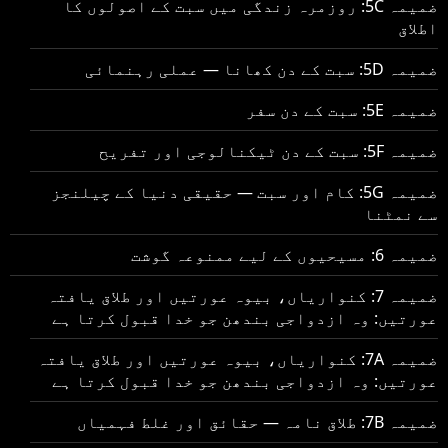
ضمیمہ 5C: روزمرہ زندگی میں سبت کے اصولوں کا
اطلاق
ضمیمہ 5D: سبت کے دن کھانا — عملی رہنمائی
ضمیمہ 5E: سبت کے دن سفر
ضمیمہ 5F: سبت کے دن ٹیکنالوجی اور تفریح
ضمیمہ 5G: کام اور سبت — حقیقی دنیا کے چیلنجز
سے نمٹنا
ضمیمہ 6: مسیحیوں کے لیے ممنوعہ گوشت
ضمیمہ 7: کنواریاں، بیوہ عورتیں اور طلاق یافتہ
عورتیں: وہ ازدواجی بندھن جو خدا قبول کرتا ہے
ضمیمہ 7A: کنواریاں، بیوہ عورتیں اور طلاق یافتہ
عورتیں: وہ ازدواجی بندھن جو خدا قبول کرتا ہے
ضمیمہ 7B: طلاق نامہ — حقائق اور غلط فہمیاں