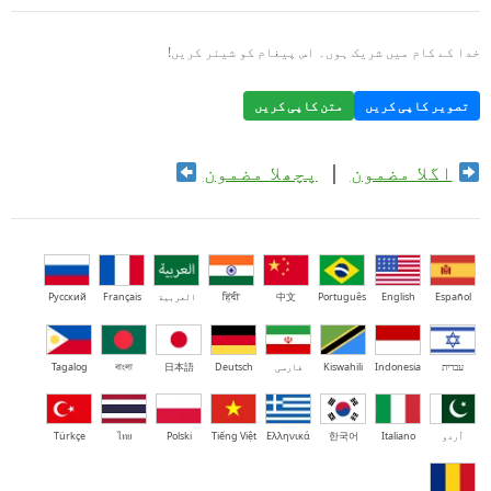
خدا کے کام میں شریک ہوں۔ اس پیغام کو شیئر کریں!
تصویر کاپی کریں
متن کاپی کریں
اگلا مضمون
|
پچھلا مضمون
Español
English
Português
中文
हिंदी
العربية
Français
Русский
עברית
Indonesia
Kiswahili
فارسی
Deutsch
日本語
বাংলা
Tagalog
اُردو
Italiano
한국어
Ελληνικά
Tiếng Việt
Polski
ไทย
Türkçe