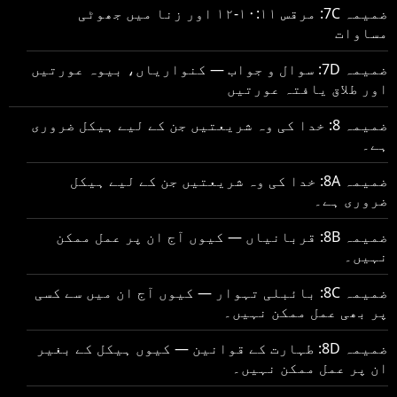
ضمیمہ 7C: مرقس ۱۰:۱۱-۱۲ اور زنا میں جھوٹی
مساوات
ضمیمہ 7D: سوال و جواب — کنواریاں، بیوہ عورتیں
اور طلاق یافتہ عورتیں
ضمیمہ 8: خدا کی وہ شریعتیں جن کے لیے ہیکل ضروری
ہے۔
ضمیمہ 8A: خدا کی وہ شریعتیں جن کے لیے ہیکل
ضروری ہے۔
ضمیمہ 8B: قربانیاں — کیوں آج ان پر عمل ممکن
نہیں۔
ضمیمہ 8C: بائبلی تہوار — کیوں آج ان میں سے کسی
پر بھی عمل ممکن نہیں۔
ضمیمہ 8D: طہارت کے قوانین — کیوں ہیکل کے بغیر
ان پر عمل ممکن نہیں۔