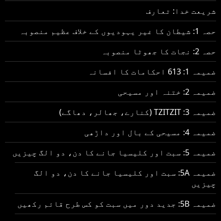
شریعت خدا: تعارف
حصہ 1: شیطان کا غیر یہودیوں کے خلاف عظیم منصوبہ
حصہ 2: نجات کا جھوٹا منصوبہ
ضمیمہ 1: 613 احکامات کا افسانہ
ضمیمہ 2: ختنہ اور مسیحی
ضمیمہ 3: TZITZIT (کنارے، جھالر، دھاگے)
ضمیمہ 4: مسیحی کے بال اور داڑھی
ضمیمہ 5: سبت اور کلیسیا جانے کا دن، دو الگ چیزیں
ضمیمہ 5A: سبت اور کلیسیا جانے کا دن، دو الگ
چیزیں
ضمیمہ 5B: جدید دور میں سبت کو کس طرح قائم رکھیں