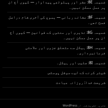
ضمیمہ 8E: عشر اور پہلوٹھی پیداوار — کیوں آج ان
پر عمل ممکن نہیں۔
ضمیمہ 8F: عشائے ربانی — یسوع کی آخری شام دراصل
فسح تھی۔
ضمیمہ 8G: نذیری اور منتوں کے قوانین — کیوں آج
ان پر عمل ممکن نہیں۔
ضمیمہ 8H: ہیکل سے متعلق جزوی اور علامتی
فرمانبرداری۔
ضمیمہ 8I: صلیب اور ہیکل۔
شیئر کرنے کے لیے سوشل پوسٹس
شریعت خدا: روزانہ عبادت
فخریہ تقویت شدہ از WordPress