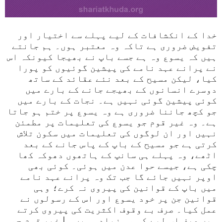
خدا کے انکشافات کے لیے پہلے سے اختیار اور
تفویض ضروری ہے تاکہ وہ معتبر ہوں۔ ہم جانتے
ہیں کہ یسوع وہ ہے جسے باپ نے بھیجا کیونکہ اس
نے پرانے عہد نامے کی پیشین گوئیوں کو پورا
کیا، لیکن مسیح کے بعد نئے عقائد کے ساتھ
دوسرے انسانوں کے بھیجے جانے کے بارے میں
کوئی پیشین گوئی نہیں ہے۔ نجات کے بارے میں
جو کچھ جاننا ضروری ہے وہ یسوع پر ختم ہو جاتا
ہے۔ وہ غیر قوم جو یسوع کی تعلیمات پر مطمئن
نہیں اور ان لوگوں کی تعلیمات میں سکون تلاش
کرتی ہے جو مسیح کے باپ کے پاس جانے کے بعد
اٹھے، وہ پہلے ہی سانپ کے ہاتھوں دھوکہ کھا
چکی ہے، جیسے حوا عدن میں ہوئی۔ کوئی بھی
اوپر نہیں جائے گا جب تک وہ پرانے عہد نامے
میں باپ کے قوانین کی پیروی نہ کرے؛ وہی
قوانین جن پر خود یسوع اور اس کے رسولوں نے
عمل کیا۔ صرف بے وقوف اکثریت کی پیروی کرتے
ہیں صرف اس لیے کہ وہ زیادہ ہیں۔ |
غیر قوم جو