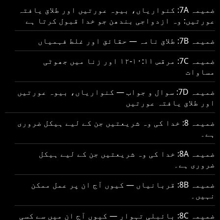
ضمیمہ 7A: کنواریاں، بیوہ عورتیں اور طلاق یافتہ
عورتیں: وہ ازدواجی بندھن جو خدا قبول کرتا ہے
ضمیمہ 7B: طلاق نامہ — حقائق اور غلط فہمیاں
ضمیمہ 7C: مرقس ۱۰:۱۱-۱۲ اور زنا میں جھوٹی
مساوات
ضمیمہ 7D: سوال و جواب — کنواریاں، بیوہ عورتیں
اور طلاق یافتہ عورتیں
ضمیمہ 8: خدا کی وہ شریعتیں جن کے لیے ہیکل ضروری
ہے۔
ضمیمہ 8A: خدا کی وہ شریعتیں جن کے لیے ہیکل
ضروری ہے۔
ضمیمہ 8B: قربانیاں — کیوں آج ان پر عمل ممکن
نہیں۔
ضمیمہ 8C: بائبلی تہوار — کیوں آج ان میں سے کسی