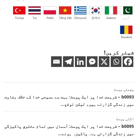
اُردو
Italiano
한국어
Ελληνικά
Tiếng Việt
Polski
ไทย
Türkçe
Română
شیئر کریں!
پوسٹوں
پچھلی پوسٹ
کی
b0093 – شریعت خدا پر ایک پوسٹ: بہت سے مسیحی خدا کے خلاف بغاوت
میں زندگی گزارتے ہیں، لیکن توقع…
نیویگیشن
اگلی پوسٹ
b0095 – شریعت خدا پر ایک پوسٹ: آسمان میں تمام مخلوق پاکیزگی
میں زندگی گزارتی ہے۔ پاکیزہ ہونے…