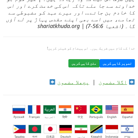
خداوند سے جا ملے تاکہ اس کی خدمت کرے اور اس
کا خادم بن جائے… اور میرے عہد کو مضبوطی سے
تھامے، میں اسے بھی اپنے مقدس پہاڑ پر لے آؤں
گا۔ (اشعیا 56:6-7) | shariatkhuda.org
خدا کے کام میں شریک ہوں۔ اس پیغام کو شیئر کریں!
تصویر کاپی کریں
متن کاپی کریں
اگلا مضمون
|
پچھلا مضمون
Español
English
Português
中文
हिंदी
العربية
Français
Русский
עברית
Indonesia
Kiswahili
فارسی
Deutsch
日本語
বাংলা
Tagalog