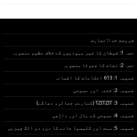
شریعت خدا: تعارف
حصہ 1: شیطان کا غیر یہودیوں کے خلاف عظیم منصوبہ
حصہ 2: نجات کا جھوٹا منصوبہ
ضمیمہ 1: 613 احکامات کا افسانہ
ضمیمہ 2: ختنہ اور مسیحی
ضمیمہ 3: TZITZIT (کنارے، جھالر، دھاگے)
ضمیمہ 4: مسیحی کے بال اور داڑھی
ضمیمہ 5: سبت اور کلیسیا جانے کا دن، دو الگ چیزیں