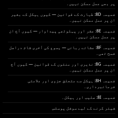
پر بھی عمل ممکن نہیں۔
ضمیمہ 8D: طہارت کے قوانین — کیوں ہیکل کے بغیر
ان پر عمل ممکن نہیں۔
ضمیمہ 8E: عشر اور پہلوٹھی پیداوار — کیوں آج ان
پر عمل ممکن نہیں۔
ضمیمہ 8F: عشائے ربانی — یسوع کی آخری شام دراصل
فسح تھی۔
ضمیمہ 8G: نذیری اور منتوں کے قوانین — کیوں آج
ان پر عمل ممکن نہیں۔
ضمیمہ 8H: ہیکل سے متعلق جزوی اور علامتی
فرمانبرداری۔
ضمیمہ 8I: صلیب اور ہیکل۔
شیئر کرنے کے لیے سوشل پوسٹس