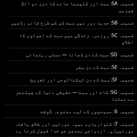
ضمیمہ 5A: سبت اور کلیسیا جانے کا دن، دو الگ
چیزیں
ضمیمہ 5B: جدید دور میں سبت کو کس طرح قائم رکھیں
ضمیمہ 5C: روزمرہ زندگی میں سبت کے اصولوں کا
اطلاق
ضمیمہ 5D: سبت کے دن کھانا — عملی رہنمائی
ضمیمہ 5E: سبت کے دن سفر
ضمیمہ 5F: سبت کے دن ٹیکنالوجی اور تفریح
ضمیمہ 5G: کام اور سبت — حقیقی دنیا کے چیلنجز
سے نمٹنا
ضمیمہ 6: مسیحیوں کے لیے ممنوعہ گوشت
ضمیمہ 7: کنواریاں، بیوہ عورتیں اور طلاق یافتہ
عورتیں: وہ ازدواجی بندھن جو خدا قبول کرتا ہے