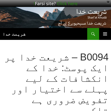
Farsi site?
Click here!
X
ھوڑیں
واد
ر
ائیں
ت
شریعت خدا
بنیادی
مینو
B0094 – شریعت خدا پر
ایک پوسٹ: خدا کے
انکشافات کے لیے
پہلے سے اختیار اور
تفویض ضروری ہے
تاکہ…