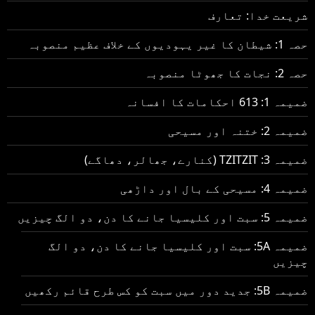
شریعت خدا: تعارف
حصہ 1: شیطان کا غیر یہودیوں کے خلاف عظیم منصوبہ
حصہ 2: نجات کا جھوٹا منصوبہ
ضمیمہ 1: 613 احکامات کا افسانہ
ضمیمہ 2: ختنہ اور مسیحی
ضمیمہ 3: TZITZIT (کنارے، جھالر، دھاگے)
ضمیمہ 4: مسیحی کے بال اور داڑھی
ضمیمہ 5: سبت اور کلیسیا جانے کا دن، دو الگ چیزیں
ضمیمہ 5A: سبت اور کلیسیا جانے کا دن، دو الگ
چیزیں
ضمیمہ 5B: جدید دور میں سبت کو کس طرح قائم رکھیں