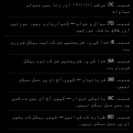
ضمیمہ 7C: مرقس ۱۰:۱۱-۱۲ اور زنا میں جھوٹی
مساوات
ضمیمہ 7D: سوال و جواب — کنواریاں، بیوہ عورتیں
اور طلاق یافتہ عورتیں
ضمیمہ 8: خدا کی وہ شریعتیں جن کے لیے ہیکل ضروری
ہے۔
ضمیمہ 8A: خدا کی وہ شریعتیں جن کے لیے ہیکل
ضروری ہے۔
ضمیمہ 8B: قربانیاں — کیوں آج ان پر عمل ممکن
نہیں۔
ضمیمہ 8C: بائبلی تہوار — کیوں آج ان میں سے کسی
پر بھی عمل ممکن نہیں۔
ضمیمہ 8D: طہارت کے قوانین — کیوں ہیکل کے بغیر
ان پر عمل ممکن نہیں۔