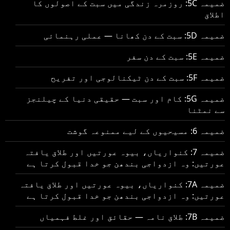
ضمیمہ 5C: روزمرہ زندگی میں سبت کے اصولوں کا
اطلاق
ضمیمہ 5D: سبت کے دن کھانا — عملی رہنمائی
ضمیمہ 5E: سبت کے دن سفر
ضمیمہ 5F: سبت کے دن ٹیکنالوجی اور تفریح
ضمیمہ 5G: کام اور سبت — حقیقی دنیا کے چیلنجز
سے نمٹنا
ضمیمہ 6: مسیحیوں کے لیے ممنوعہ گوشت
ضمیمہ 7: کنواریاں، بیوہ عورتیں اور طلاق یافتہ
عورتیں: وہ ازدواجی بندھن جو خدا قبول کرتا ہے
ضمیمہ 7A: کنواریاں، بیوہ عورتیں اور طلاق یافتہ
عورتیں: وہ ازدواجی بندھن جو خدا قبول کرتا ہے
ضمیمہ 7B: طلاق نامہ — حقائق اور غلط فہمیاں