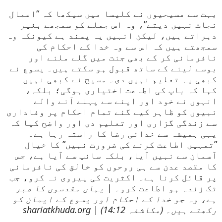
بہت سے مسیحیوں نے کلیسا میں سیکھا کہ “اعمال
نجات نہیں دیتے”، وہ اس جملے کو سمجھے بغیر
دہراتے ہیں، لیکن انہیں یہ پسند ہے کیونکہ وہ
سمجھتے ہیں کہ اس سے وہ خدا کے احکام کی
نافرمانی کر کے بھی جنت میں گلے ملنے اور
بوسے لینے کے ساتھ قبول ہو سکتے ہیں۔ یسوع نے
کبھی یہ تعلیم نہیں دی۔ مسیح نے کبھی نہیں
کہا کہ باپ کی اطاعت اختیاری ہوگی؛ بلکہ،
انہوں نے خود اور اپنے سے پہلے آنے والے
نبیوں کو ظاہر کیے گئے تمام احکام پر وفاداری
سے زندگی گزاری اور تعلیم دی اور واضح کیا کہ
یہی ہمیشہ سے خدائی رضا کا راستہ رہا ہے۔
”تمہیں اطاعت کرنے کی ضرورت نہیں” کا خیال
آسمان سے نہیں آیا، بلکہ سانپ سے آیا ہے، جس
کا مقصد عدن سے ہی روحوں کو خالق کی نافرمانی
پر قائل کرنا ہے۔ اکثریت کی پیروی نہ کرو، جب
تک زندہ ہو اطاعت کرو۔ |
یہاں مقدسوں کا صبر
ہے، وہ جو خدا کے احکام اور یسوع کے ایمان کو
رکھتے ہیں۔ (مکاشفہ 14:12) | shariatkhuda.org