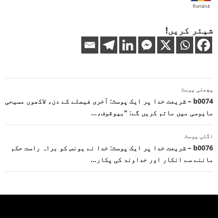
Română
شیئر کریں!
پوسٹوں
پچھلی پوسٹ
کی
b0074 – شریعت خدا پر ایک پوسٹ: آخری فیصلے کے دن، لاکھوں مسیحی
مایوسی میں ماتم کریں گے: "بیوقوف،…
نیویگیشن
اگلی پوسٹ
b0076 – شریعت خدا پر ایک پوسٹ: خدا نے یونس کو براہ راست حکم
ماننے سے انکار اور خداوند کی پکار…