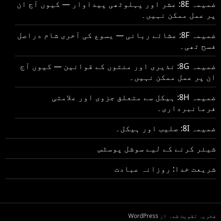
ضمیمہ 8E: عشر اور پہلوٹھی پیداوار — کیوں آج ان
پر عمل ممکن نہیں۔
ضمیمہ 8F: عشائے ربانی — یسوع کی آخری شام دراصل
فسح تھی۔
ضمیمہ 8G: نذیری اور منتوں کے قوانین — کیوں آج
ان پر عمل ممکن نہیں۔
ضمیمہ 8H: ہیکل سے متعلق جزوی اور علامتی
فرمانبرداری۔
ضمیمہ 8I: صلیب اور ہیکل۔
شیئر کرنے کے لیے سوشل پوسٹس
شریعت خدا: روزانہ عبادت
فخریہ تقویت شدہ از WordPress