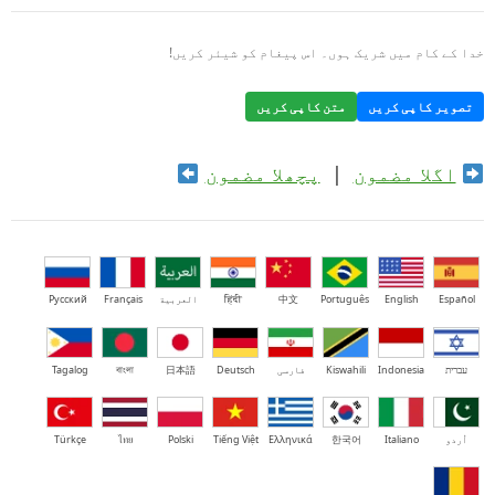
خدا کے کام میں شریک ہوں۔ اس پیغام کو شیئر کریں!
تصویر کاپی کریں
متن کاپی کریں
اگلا مضمون
|
پچھلا مضمون
Español
English
Português
中文
हिंदी
العربية
Français
Русский
עברית
Indonesia
Kiswahili
فارسی
Deutsch
日本語
বাংলা
Tagalog
اُردو
Italiano
한국어
Ελληνικά
Tiếng Việt
Polski
ไทย
Türkçe