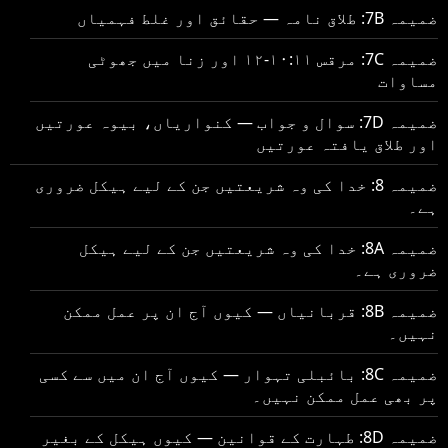
ضمیمہ 7B: طلاق نامہ — حقائق اور غلط فہمیاں
ضمیمہ 7C: مرقس ۱۰:۱۱-۱۲ اور زنا میں جھوٹی
مساوات
ضمیمہ 7D: سوال و جواب — کنواریاں، بیوہ عورتیں
اور طلاق یافتہ عورتیں
ضمیمہ 8: خدا کی وہ شریعتیں جن کے لیے ہیکل ضروری
ہے۔
ضمیمہ 8A: خدا کی وہ شریعتیں جن کے لیے ہیکل
ضروری ہے۔
ضمیمہ 8B: قربانیاں — کیوں آج ان پر عمل ممکن
نہیں۔
ضمیمہ 8C: بائبلی تہوار — کیوں آج ان میں سے کسی
پر بھی عمل ممکن نہیں۔
ضمیمہ 8D: طہارت کے قوانین — کیوں ہیکل کے بغیر