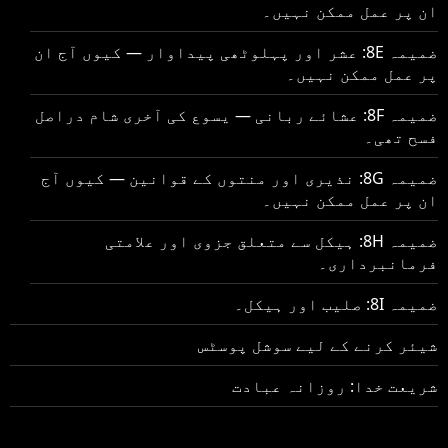
ان پر عمل ممکن نہیں۔
ضمیمہ 8E: عشر اور پہلوٹھی پیداوار — کیوں آج ان
پر عمل ممکن نہیں۔
ضمیمہ 8F: عشائے ربانی — یسوع کی آخری شام دراصل
فسح تھی۔
ضمیمہ 8G: نذیری اور منتوں کے قوانین — کیوں آج
ان پر عمل ممکن نہیں۔
ضمیمہ 8H: ہیکل سے متعلق جزوی اور علامتی
فرمانبرداری۔
ضمیمہ 8I: صلیب اور ہیکل۔
شیئر کرنے کے لیے سوشل پوسٹس
شریعت خدا: روزانہ عبادت