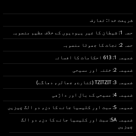
شریعت خدا: تعارف
حصہ 1: شیطان کا غیر یہودیوں کے خلاف عظیم منصوبہ
حصہ 2: نجات کا جھوٹا منصوبہ
ضمیمہ 1: 613 احکامات کا افسانہ
ضمیمہ 2: ختنہ اور مسیحی
ضمیمہ 3: TZITZIT (کنارے، جھالر، دھاگے)
ضمیمہ 4: مسیحی کے بال اور داڑھی
ضمیمہ 5: سبت اور کلیسیا جانے کا دن، دو الگ چیزیں
ضمیمہ 5A: سبت اور کلیسیا جانے کا دن، دو الگ
چیزیں