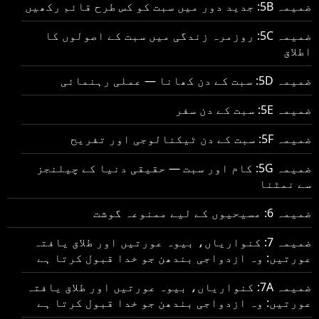
ضمیمہ 5B: جدید دور میں سبت کو کس طرح قائم رکھیں
ضمیمہ 5C: روزمرہ زندگی میں سبت کے اصولوں کا
اطلاق
ضمیمہ 5D: سبت کے دن کھانا — عملی رہنمائی
ضمیمہ 5E: سبت کے دن سفر
ضمیمہ 5F: سبت کے دن ٹیکنالوجی اور تفریح
ضمیمہ 5G: کام اور سبت — حقیقی دنیا کے چیلنجز
سے نمٹنا
ضمیمہ 6: مسیحیوں کے لیے ممنوعہ گوشت
ضمیمہ 7: کنواریاں، بیوہ عورتیں اور طلاق یافتہ
عورتیں: وہ ازدواجی بندھن جو خدا قبول کرتا ہے
ضمیمہ 7A: کنواریاں، بیوہ عورتیں اور طلاق یافتہ
عورتیں: وہ ازدواجی بندھن جو خدا قبول کرتا ہے