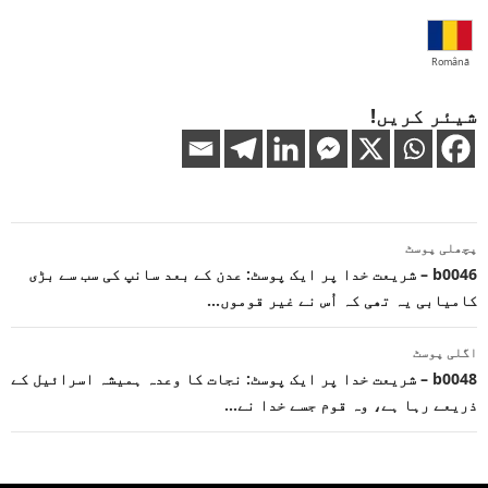
Română
شیئر کریں!
پوسٹوں
پچھلی پوسٹ
کی
b0046 – شریعت خدا پر ایک پوسٹ: عدن کے بعد سانپ کی سب سے بڑی
کامیابی یہ تھی کہ اُس نے غیر قوموں…
نیویگیشن
اگلی پوسٹ
b0048 – شریعت خدا پر ایک پوسٹ: نجات کا وعدہ ہمیشہ اسرائیل کے
ذریعے رہا ہے، وہ قوم جسے خدا نے…