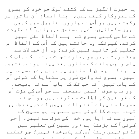
یہ حیرت انگیز ہے کہ کتنے لوگ جو خود کو یسوع
کے پیروکار کہتے ہیں، اپنا ایمان اُن باتوں پر
رکھتے ہیں جو اُس نے چاروں اناجیل میں کبھی
نہیں سکھائیں۔ “غیر مستحق مہربانی” کے عقیدے
کے حامی کبھی یسوع کے اپنے الفاظ نقل نہیں
کرتے، کیونکہ وہ جانتے ہیں کہ اُس کے الفاظ اس
تعلیم کی تائید نہیں کرتے؛ وہ اُن خیالات سے
چمٹے رہتے ہیں جو ہمارے نجات دہندہ کے باپ کے
پاس واپس جانے کے سالوں بعد پیدا ہوئے۔ نتیجہ
یہ ہے کہ ایمان انسانوں پر مبنی ہے، مسیحا پر
نہیں۔ یسوع نے واضح طور پر سکھایا کہ کوئی اُس
کے پاس نہیں آتا جب تک کہ باپ اُسے نہ بھیجے،
اور باپ صرف اُنہیں بھیجتا ہے جو اُس کی عزت اُس
کے قوانین کی اطاعت سے کرتے ہیں جو اُس نے
مسیحا سے پہلے آنے والے نبیوں کے ذریعے ظاہر
کیے۔ نجات کا کوئی بھی منصوبہ جو مسیح کے
لبوں سے نہ آیا ہو، خدا کی طرف سے نہیں۔ |
جو
کوئی آگے بڑھتا ہے اور مسیح کی تعلیم میں
قائم نہیں رہتا اُس کے پاس خدا نہیں؛ جو تعلیم
میں قائم رہتا ہے اُس کے پاس باپ اور بیٹا