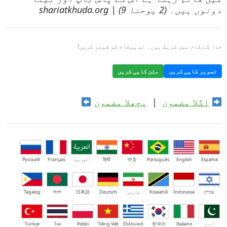
دونوں ہیں۔ (2 یوحنا 9) | shariatkhuda.org
خدا کے کام میں شریک ہوں۔ اس پیغام کو شیئر کریں!
تصویر کاپی کریں
متن کاپی کریں
اگلا مضمون
|
پچھلا مضمون
Español
English
Português
中文
हिंदी
العربية
Français
Русский
עברית
Indonesia
Kiswahili
فارسی
Deutsch
日本語
বাংলা
Tagalog
اُردو
Italiano
한국어
Ελληνικά
Tiếng Việt
Polski
ไทย
Türkçe