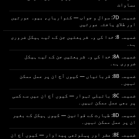
مساوات
ضمیمہ 7D: سوال و جواب — کنواریاں، بیوہ عورتیں
اور طلاق یافتہ عورتیں
ضمیمہ 8: خدا کی وہ شریعتیں جن کے لیے ہیکل ضروری
ہے۔
ضمیمہ 8A: خدا کی وہ شریعتیں جن کے لیے ہیکل
ضروری ہے۔
ضمیمہ 8B: قربانیاں — کیوں آج ان پر عمل ممکن
نہیں۔
ضمیمہ 8C: بائبلی تہوار — کیوں آج ان میں سے کسی
پر بھی عمل ممکن نہیں۔
ضمیمہ 8D: طہارت کے قوانین — کیوں ہیکل کے بغیر
ان پر عمل ممکن نہیں۔
ضمیمہ 8E: عشر اور پہلوٹھی پیداوار — کیوں آج ان