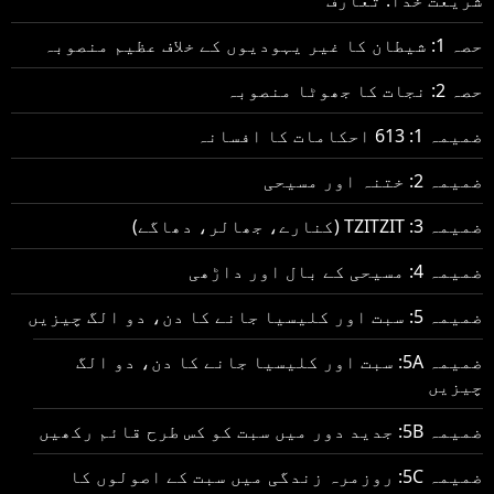
حصہ 1: شیطان کا غیر یہودیوں کے خلاف عظیم منصوبہ
حصہ 2: نجات کا جھوٹا منصوبہ
ضمیمہ 1: 613 احکامات کا افسانہ
ضمیمہ 2: ختنہ اور مسیحی
ضمیمہ 3: TZITZIT (کنارے، جھالر، دھاگے)
ضمیمہ 4: مسیحی کے بال اور داڑھی
ضمیمہ 5: سبت اور کلیسیا جانے کا دن، دو الگ چیزیں
ضمیمہ 5A: سبت اور کلیسیا جانے کا دن، دو الگ
چیزیں
ضمیمہ 5B: جدید دور میں سبت کو کس طرح قائم رکھیں
ضمیمہ 5C: روزمرہ زندگی میں سبت کے اصولوں کا