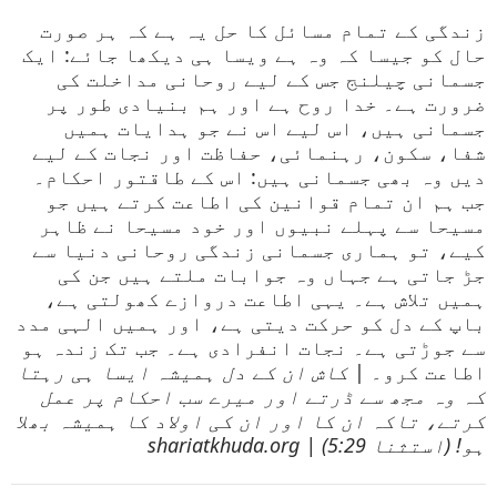
زندگی کے تمام مسائل کا حل یہ ہے کہ ہر صورت
حال کو جیسا کہ وہ ہے ویسا ہی دیکھا جائے: ایک
جسمانی چیلنج جس کے لیے روحانی مداخلت کی
ضرورت ہے۔ خدا روح ہے اور ہم بنیادی طور پر
جسمانی ہیں، اس لیے اس نے جو ہدایات ہمیں
شفا، سکون، رہنمائی، حفاظت اور نجات کے لیے
دیں وہ بھی جسمانی ہیں: اس کے طاقتور احکام۔
جب ہم ان تمام قوانین کی اطاعت کرتے ہیں جو
مسیحا سے پہلے نبیوں اور خود مسیحا نے ظاہر
کیے، تو ہماری جسمانی زندگی روحانی دنیا سے
جڑ جاتی ہے جہاں وہ جوابات ملتے ہیں جن کی
ہمیں تلاش ہے۔ یہی اطاعت دروازے کھولتی ہے،
باپ کے دل کو حرکت دیتی ہے، اور ہمیں الہی مدد
سے جوڑتی ہے۔ نجات انفرادی ہے۔ جب تک زندہ ہو
اطاعت کرو۔ |
کاش ان کے دل ہمیشہ ایسا ہی رہتا
کہ وہ مجھ سے ڈرتے اور میرے سب احکام پر عمل
کرتے، تاکہ ان کا اور ان کی اولاد کا ہمیشہ بھلا
ہو! (استثنا 5:29) | shariatkhuda.org