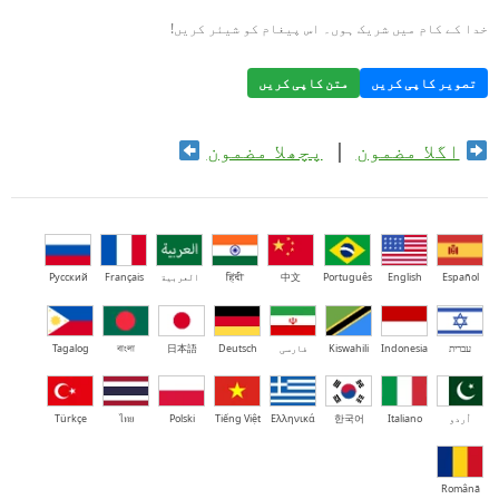
خدا کے کام میں شریک ہوں۔ اس پیغام کو شیئر کریں!
تصویر کاپی کریں
متن کاپی کریں
اگلا مضمون
|
پچھلا مضمون
Español
English
Português
中文
हिंदी
العربية
Français
Русский
עברית
Indonesia
Kiswahili
فارسی
Deutsch
日本語
বাংলা
Tagalog
اُردو
Italiano
한국어
Ελληνικά
Tiếng Việt
Polski
ไทย
Türkçe
Română