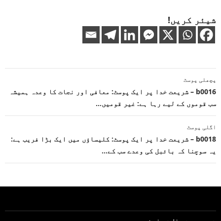
شیئر کریں!
پوسٹوں
پچھلی پوسٹ
کی
b0016 – شریعت خدا پر ایک پوسٹ: معافی اور نجات کا وعدہ ہمیشہ
سب قوموں کے لیے رہا ہے: غیر قومیں…
نیویگیشن
اگلی پوسٹ
b0018 – شریعت خدا پر ایک پوسٹ: کلیساؤں میں ایک بڑا فریب ہے:
یہ سوچنا کہ بائبل کی وعدے سب کے…
شریعت خدا: تعارف