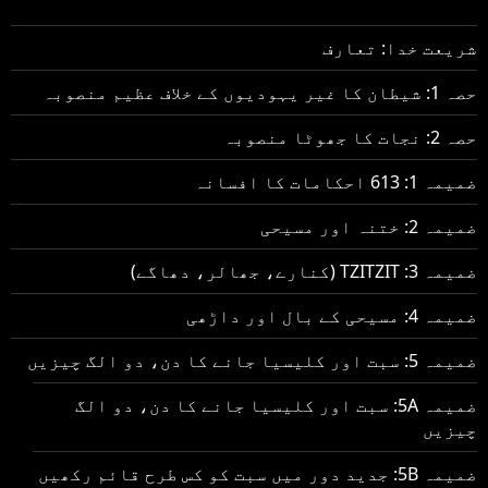
شریعت خدا: تعارف
حصہ 1: شیطان کا غیر یہودیوں کے خلاف عظیم منصوبہ
حصہ 2: نجات کا جھوٹا منصوبہ
ضمیمہ 1: 613 احکامات کا افسانہ
ضمیمہ 2: ختنہ اور مسیحی
ضمیمہ 3: TZITZIT (کنارے، جھالر، دھاگے)
ضمیمہ 4: مسیحی کے بال اور داڑھی
ضمیمہ 5: سبت اور کلیسیا جانے کا دن، دو الگ چیزیں
ضمیمہ 5A: سبت اور کلیسیا جانے کا دن، دو الگ
چیزیں
ضمیمہ 5B: جدید دور میں سبت کو کس طرح قائم رکھیں