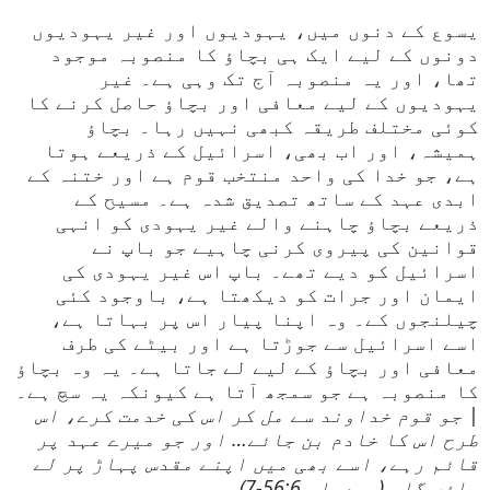
یسوع کے دنوں میں، یہودیوں اور غیر یہودیوں
دونوں کے لیے ایک ہی بچاؤ کا منصوبہ موجود
تھا، اور یہ منصوبہ آج تک وہی ہے۔ غیر
یہودیوں کے لیے معافی اور بچاؤ حاصل کرنے کا
کوئی مختلف طریقہ کبھی نہیں رہا۔ بچاؤ
ہمیشہ، اور اب بھی، اسرائیل کے ذریعے ہوتا
ہے، جو خدا کی واحد منتخب قوم ہے اور ختنہ کے
ابدی عہد کے ساتھ تصدیق شدہ ہے۔ مسیح کے
ذریعے بچاؤ چاہنے والے غیر یہودی کو انہی
قوانین کی پیروی کرنی چاہیے جو باپ نے
اسرائیل کو دیے تھے۔ باپ اس غیر یہودی کی
ایمان اور جرات کو دیکھتا ہے، باوجود کئی
چیلنجوں کے۔ وہ اپنا پیار اس پر بہاتا ہے،
اسے اسرائیل سے جوڑتا ہے اور بیٹے کی طرف
معافی اور بچاؤ کے لیے لے جاتا ہے۔ یہ وہ بچاؤ
کا منصوبہ ہے جو سمجھ آتا ہے کیونکہ یہ سچ ہے۔
|
جو قوم خداوند سے مل کر اس کی خدمت کرے، اس
طرح اس کا خادم بن جائے… اور جو میرے عہد پر
قائم رہے، اسے بھی میں اپنے مقدس پہاڑ پر لے
جاؤں گا۔ (یسعیاہ 56:6-7)