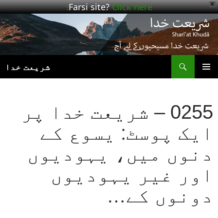
Farsi site?
Click here!
X
ھوڑیں
واد
ر
ائیں
ت
شریعت خدا
بنیادی
مینو
0255 – شریعت خدا پر
ایک پوسٹ: یسوع کے
دنوں میں، یہودیوں
اور غیر یہودیوں
دونوں کے…