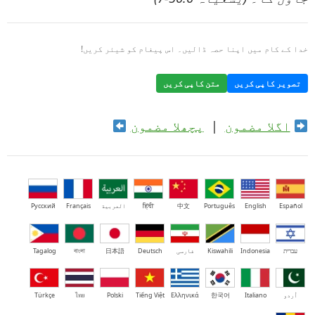
خدا کے کام میں اپنا حصہ ڈالیں۔ اس پیغام کو شیئر کریں!
تصویر کاپی کریں
متن کاپی کریں
اگلا مضمون
|
پچھلا مضمون
Español
English
Português
中文
हिंदी
العربية
Français
Русский
עברית
Indonesia
Kiswahili
فارسی
Deutsch
日本語
বাংলা
Tagalog
اُردو
Italiano
한국어
Ελληνικά
Tiếng Việt
Polski
ไทย
Türkçe