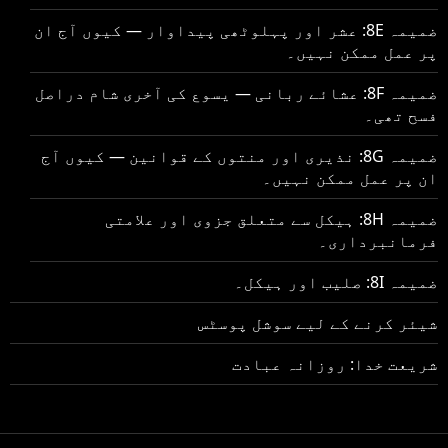
ضمیمہ 8E: عشر اور پہلوٹھی پیداوار — کیوں آج ان
پر عمل ممکن نہیں۔
ضمیمہ 8F: عشائے ربانی — یسوع کی آخری شام دراصل
فسح تھی۔
ضمیمہ 8G: نذیری اور منتوں کے قوانین — کیوں آج
ان پر عمل ممکن نہیں۔
ضمیمہ 8H: ہیکل سے متعلق جزوی اور علامتی
فرمانبرداری۔
ضمیمہ 8I: صلیب اور ہیکل۔
شیئر کرنے کے لیے سوشل پوسٹس
شریعت خدا: روزانہ عبادت