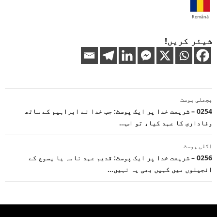
Română
شیئر کریں!
پوسٹوں
پچھلی پوسٹ
کی
0254 – شریعت خدا پر ایک پوسٹ: جب خدا نے ابراہیم کے ساتھ
وفاداری کا عہد کیا، تو اس…
نیویگیشن
اگلی پوسٹ
0256 – شریعت خدا پر ایک پوسٹ: قدیم عہد نامہ یا یسوع کے
انجیلوں میں کہیں بھی یہ نہیں…