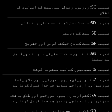
ضمیمہ 5C: روزمرہ زندگی میں سبت کے اصولوں کا
اطلاق
ضمیمہ 5D: سبت کے دن کھانا — عملی رہنمائی
ضمیمہ 5E: سبت کے دن سفر
ضمیمہ 5F: سبت کے دن ٹیکنالوجی اور تفریح
ضمیمہ 5G: کام اور سبت — حقیقی دنیا کے چیلنجز
سے نمٹنا
ضمیمہ 6: مسیحیوں کے لیے ممنوعہ گوشت
ضمیمہ 7: کنواریاں، بیوہ عورتیں اور طلاق یافتہ
عورتیں: وہ ازدواجی بندھن جو خدا قبول کرتا ہے
ضمیمہ 7A: کنواریاں، بیوہ عورتیں اور طلاق یافتہ
عورتیں: وہ ازدواجی بندھن جو خدا قبول کرتا ہے
ضمیمہ 7B: طلاق نامہ — حقائق اور غلط فہمیاں