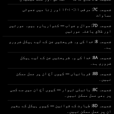
ضمیمہ 7C: مرقس ۱۰:۱۱-۱۲ اور زنا میں جھوٹی
مساوات
ضمیمہ 7D: سوال و جواب — کنواریاں، بیوہ عورتیں
اور طلاق یافتہ عورتیں
ضمیمہ 8: خدا کی وہ شریعتیں جن کے لیے ہیکل ضروری
ہے۔
ضمیمہ 8A: خدا کی وہ شریعتیں جن کے لیے ہیکل
ضروری ہے۔
ضمیمہ 8B: قربانیاں — کیوں آج ان پر عمل ممکن
نہیں۔
ضمیمہ 8C: بائبلی تہوار — کیوں آج ان میں سے کسی
پر بھی عمل ممکن نہیں۔
ضمیمہ 8D: طہارت کے قوانین — کیوں ہیکل کے بغیر
ان پر عمل ممکن نہیں۔