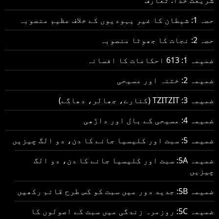
حصہ 1: شیطان کا غیر یہودیوں کے خلاف عظیم منصوبہ
حصہ 2: نجات کا جھوٹا منصوبہ
ضمیمہ 1: 613 احکامات کا افسانہ
ضمیمہ 2: ختنہ اور مسیحی
ضمیمہ 3: TZITZIT (کنارے، جھالر، دھاگے)
ضمیمہ 4: مسیحی کے بال اور داڑھی
ضمیمہ 5: سبت اور کلیسیا جانے کا دن، دو الگ چیزیں
ضمیمہ 5A: سبت اور کلیسیا جانے کا دن، دو الگ
چیزیں
ضمیمہ 5B: جدید دور میں سبت کو کس طرح قائم رکھیں
ضمیمہ 5C: روزمرہ زندگی میں سبت کے اصولوں کا