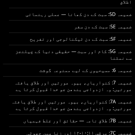
اطلاق
ضمیمہ 5D: سبت کے دن کھانا — عملی رہنمائی
ضمیمہ 5E: سبت کے دن سفر
ضمیمہ 5F: سبت کے دن ٹیکنالوجی اور تفریح
ضمیمہ 5G: کام اور سبت — حقیقی دنیا کے چیلنجز
سے نمٹنا
ضمیمہ 6: مسیحیوں کے لیے ممنوعہ گوشت
ضمیمہ 7: کنواریاں، بیوہ عورتیں اور طلاق یافتہ
عورتیں: وہ ازدواجی بندھن جو خدا قبول کرتا ہے
ضمیمہ 7A: کنواریاں، بیوہ عورتیں اور طلاق یافتہ
عورتیں: وہ ازدواجی بندھن جو خدا قبول کرتا ہے
ضمیمہ 7B: طلاق نامہ — حقائق اور غلط فہمیاں
ضمیمہ 7C: مرقس ۱۰:۱۱-۱۲ اور زنا میں جھوٹی