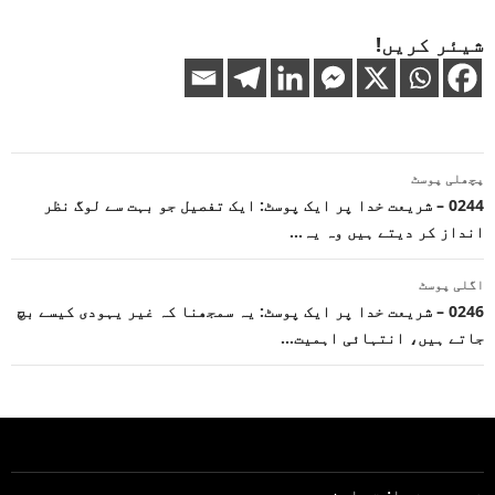
شیئر کریں!
پوسٹوں
پچھلی پوسٹ
کی
0244 – شریعت خدا پر ایک پوسٹ: ایک تفصیل جو بہت سے لوگ نظر
انداز کر دیتے ہیں وہ یہ…
نیویگیشن
اگلی پوسٹ
0246 – شریعت خدا پر ایک پوسٹ: یہ سمجھنا کہ غیر یہودی کیسے بچ
جاتے ہیں، انتہائی اہمیت…
شریعت خدا: تعارف