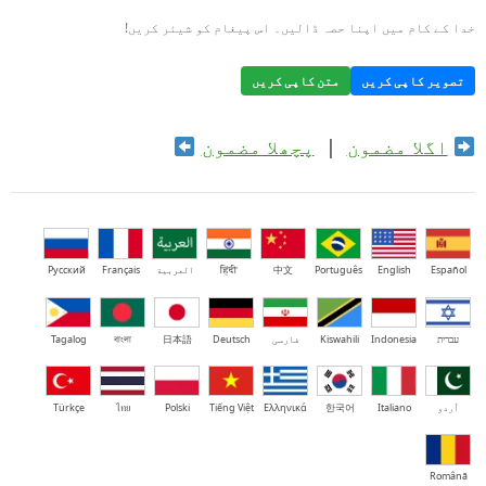
خدا کے کام میں اپنا حصہ ڈالیں۔ اس پیغام کو شیئر کریں!
تصویر کاپی کریں
متن کاپی کریں
اگلا مضمون
|
پچھلا مضمون
Español
English
Português
中文
हिंदी
العربية
Français
Русский
עברית
Indonesia
Kiswahili
فارسی
Deutsch
日本語
বাংলা
Tagalog
اُردو
Italiano
한국어
Ελληνικά
Tiếng Việt
Polski
ไทย
Türkçe
Română