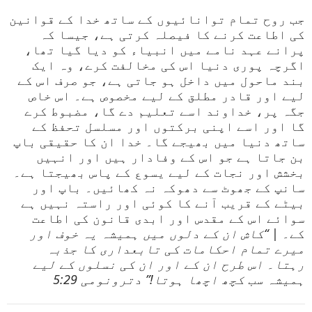
جب روح تمام توانائیوں کے ساتھ خدا کے قوانین
کی اطاعت کرنے کا فیصلہ کرتی ہے، جیسا کہ
پرانے عہد نامے میں انبیاء کو دیا گیا تھا،
اگرچہ پوری دنیا اس کی مخالفت کرے، وہ ایک
بند ماحول میں داخل ہو جاتی ہے، جو صرف اس کے
لیے اور قادر مطلق کے لیے مخصوص ہے۔ اس خاص
جگہ پر، خداوند اسے تعلیم دے گا، مضبوط کرے
گا اور اسے اپنی برکتوں اور مسلسل تحفظ کے
ساتھ دنیا میں بھیجے گا۔ خدا ان کا حقیقی باپ
بن جاتا ہے جو اس کے وفادار ہیں اور انہیں
بخشش اور نجات کے لیے یسوع کے پاس بھیجتا ہے۔
سانپ کے جھوٹ سے دھوکہ نہ کھائیں۔ باپ اور
بیٹے کے قریب آنے کا کوئی اور راستہ نہیں ہے
سوائے اس کے مقدس اور ابدی قانون کی اطاعت
کے۔ |
“کاش ان کے دلوں میں ہمیشہ یہ خوف اور
میرے تمام احکامات کی تابعداری کا جذبہ
رہتا۔ اس طرح ان کے اور ان کی نسلوں کے لیے
ہمیشہ سب کچھ اچھا ہوتا!” دترونومی 5:29