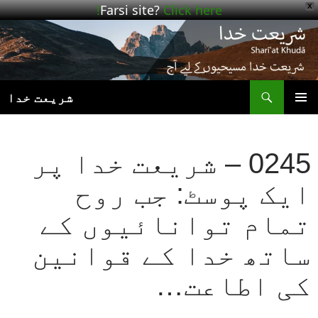
Farsi site?
Click here!
X
ھوڑیں
واد
ر
ائیں
ت
شریعت خدا
بنیادی
مینو
0245 – شریعت خدا پر
ایک پوسٹ: جب روح
تمام توانائیوں کے
ساتھ خدا کے قوانین
کی اطاعت…