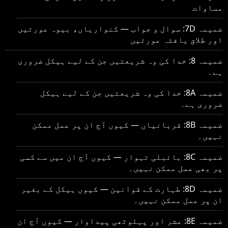
مساوات
ضمیمہ 7D: سوال و جواب — کنواریاں، بیوہ عورتیں
اور طلاق یافتہ عورتیں
ضمیمہ 8: خدا کی وہ شریعتیں جن کے لیے ہیکل ضروری
ہے۔
ضمیمہ 8A: خدا کی وہ شریعتیں جن کے لیے ہیکل
ضروری ہے۔
ضمیمہ 8B: قربانیاں — کیوں آج ان پر عمل ممکن
نہیں۔
ضمیمہ 8C: بائبلی تہوار — کیوں آج ان میں سے کسی
پر بھی عمل ممکن نہیں۔
ضمیمہ 8D: طہارت کے قوانین — کیوں ہیکل کے بغیر
ان پر عمل ممکن نہیں۔
ضمیمہ 8E: عشر اور پہلوٹھی پیداوار — کیوں آج ان