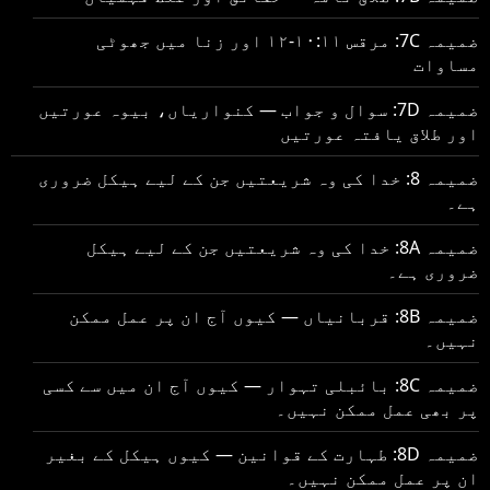
ضمیمہ 7C: مرقس ۱۰:۱۱-۱۲ اور زنا میں جھوٹی
مساوات
ضمیمہ 7D: سوال و جواب — کنواریاں، بیوہ عورتیں
اور طلاق یافتہ عورتیں
ضمیمہ 8: خدا کی وہ شریعتیں جن کے لیے ہیکل ضروری
ہے۔
ضمیمہ 8A: خدا کی وہ شریعتیں جن کے لیے ہیکل
ضروری ہے۔
ضمیمہ 8B: قربانیاں — کیوں آج ان پر عمل ممکن
نہیں۔
ضمیمہ 8C: بائبلی تہوار — کیوں آج ان میں سے کسی
پر بھی عمل ممکن نہیں۔
ضمیمہ 8D: طہارت کے قوانین — کیوں ہیکل کے بغیر
ان پر عمل ممکن نہیں۔