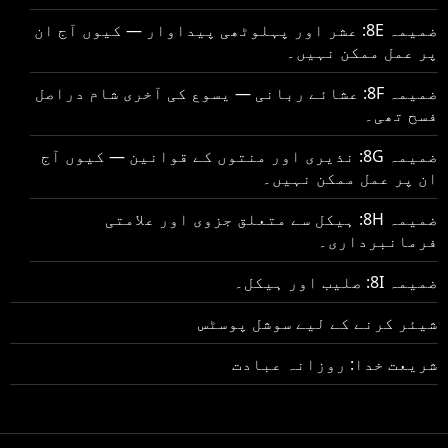
ضمیمہ 8E: عشر اور پہلوٹھی پیداوار — کیوں آج ان
پر عمل ممکن نہیں۔
ضمیمہ 8F: عشائے ربانی — یسوع کی آخری شام دراصل
فسح تھی۔
ضمیمہ 8G: نذیری اور منتوں کے قوانین — کیوں آج
ان پر عمل ممکن نہیں۔
ضمیمہ 8H: ہیکل سے متعلق جزوی اور علامتی
فرمانبرداری۔
ضمیمہ 8I: صلیب اور ہیکل۔
شیئر کرنے کے لیے سوشل پوسٹس
شریعت خدا: روزانہ عبادت