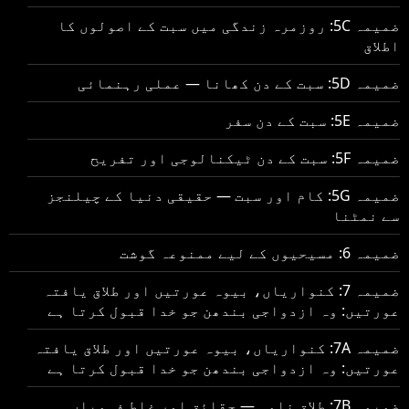
ضمیمہ 5C: روزمرہ زندگی میں سبت کے اصولوں کا
اطلاق
ضمیمہ 5D: سبت کے دن کھانا — عملی رہنمائی
ضمیمہ 5E: سبت کے دن سفر
ضمیمہ 5F: سبت کے دن ٹیکنالوجی اور تفریح
ضمیمہ 5G: کام اور سبت — حقیقی دنیا کے چیلنجز
سے نمٹنا
ضمیمہ 6: مسیحیوں کے لیے ممنوعہ گوشت
ضمیمہ 7: کنواریاں، بیوہ عورتیں اور طلاق یافتہ
عورتیں: وہ ازدواجی بندھن جو خدا قبول کرتا ہے
ضمیمہ 7A: کنواریاں، بیوہ عورتیں اور طلاق یافتہ
عورتیں: وہ ازدواجی بندھن جو خدا قبول کرتا ہے
ضمیمہ 7B: طلاق نامہ — حقائق اور غلط فہمیاں