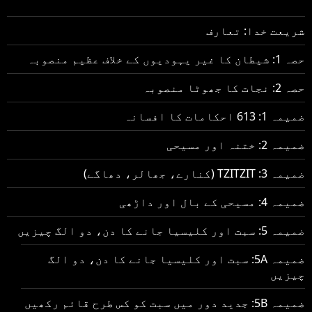
شریعت خدا: تعارف
حصہ 1: شیطان کا غیر یہودیوں کے خلاف عظیم منصوبہ
حصہ 2: نجات کا جھوٹا منصوبہ
ضمیمہ 1: 613 احکامات کا افسانہ
ضمیمہ 2: ختنہ اور مسیحی
ضمیمہ 3: TZITZIT (کنارے، جھالر، دھاگے)
ضمیمہ 4: مسیحی کے بال اور داڑھی
ضمیمہ 5: سبت اور کلیسیا جانے کا دن، دو الگ چیزیں
ضمیمہ 5A: سبت اور کلیسیا جانے کا دن، دو الگ
چیزیں
ضمیمہ 5B: جدید دور میں سبت کو کس طرح قائم رکھیں