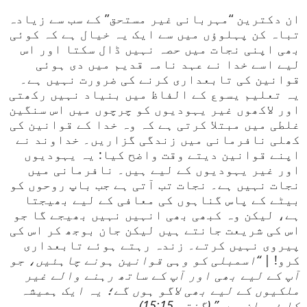
ان دکترین “مہربانی غیر مستحق” کے سب سے زیادہ
تباہ کن پہلوؤں میں سے ایک یہ خیال ہے کہ کوئی
بھی اپنی نجات میں حصہ نہیں ڈال سکتا اور اس
لیے اسے خدا نے عہد نامہ قدیم میں دی ہوئی
قوانین کی تابعداری کرنے کی ضرورت نہیں ہے۔
یہ تعلیم یسوع کے الفاظ میں بنیاد نہیں رکھتی
اور لاکھوں غیر یہودیوں کو چرچوں میں اس سنگین
غلطی میں مبتلا کرتی ہے کہ وہ خدا کے قوانین کی
کھلی نافرمانی میں زندگی گزاریں۔ خداوند نے
اپنے قوانین دیتے وقت واضح کیا: یہ یہودیوں
اور غیر یہودیوں کے لیے ہیں۔ نافرمانی میں
نجات نہیں ہے۔ نجات تب آتی ہے جب باپ روحوں کو
بیٹے کے پاس گناہوں کی معافی کے لیے بھیجتا
ہے، لیکن وہ کبھی بھی انہیں نہیں بھیجے گا جو
اس کی شریعت جانتے ہیں لیکن جان بوجھ کر اس کی
پیروی نہیں کرتے۔ زندہ رہتے ہوئے تابعداری
کرو! |
“اسمبلی کو وہی قوانین ہونے چاہئیں، جو
آپ کے لیے بھی اور آپ کے ساتھ رہنے والے غیر
ملکیوں کے لیے بھی لاگو ہوں گے؛ یہ ایک ہمیشہ
کا فرمان ہے۔” (گنتی 15:15)