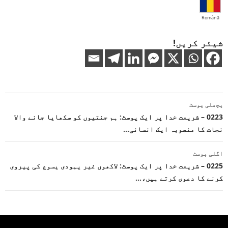
Română
شیئر کریں!
پوسٹوں
پچھلی پوسٹ
کی
0223 – شریعت خدا پر ایک پوسٹ: ہم جنتیوں کو سکھایا جانے والا
نجات کا منصوبہ ایک انسانی…
نیویگیشن
اگلی پوسٹ
0225 – شریعت خدا پر ایک پوسٹ: لاکھوں غیر یہودی یسوع کی پیروی
کرنے کا دعوی کرتے ہیں،…