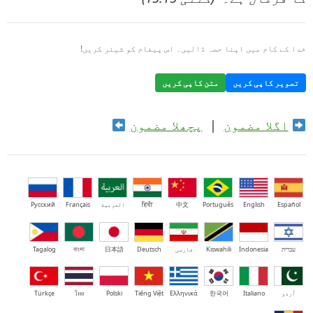
خدا کے کام میں اپنا حصہ ڈالیں۔ اس پیغام کو شیئر کریں!
تصویر کاپی کریں
متن کاپی کریں
اگلا مضمون
|
پچھلا مضمون
Español
English
Português
中文
हिंदी
العربية
Français
Русский
עברית
Indonesia
Kiswahili
فارسی
Deutsch
日本語
বাংলা
Tagalog
اُردو
Italiano
한국어
Ελληνικά
Tiếng Việt
Polski
ไทย
Türkçe