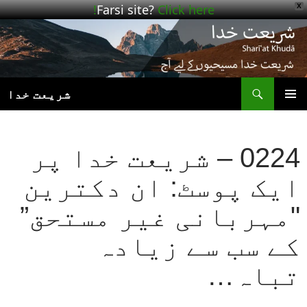
Farsi site?
Click here!
X
ھوڑیں
واد
ر
ائیں
ت
شریعت خدا
بنیادی
مینو
0224 – شریعت خدا پر
ایک پوسٹ: ان دکترین
"مہربانی غیر مستحق”
کے سب سے زیادہ
تباہ…