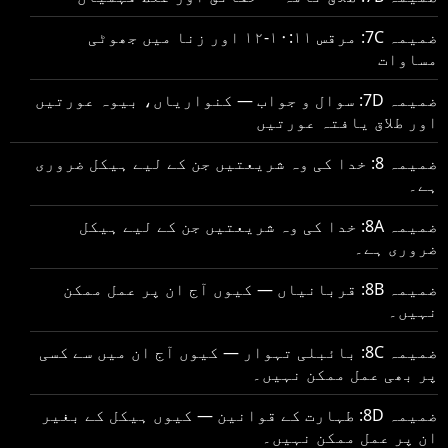
ضمیمہ 7C: مرقس ۱۰:۱۱-۱۲ اور زنا میں جھوٹی
مساوات
ضمیمہ 7D: سوال و جواب — کنواریاں، بیوہ عورتیں
اور طلاق یافتہ عورتیں
ضمیمہ 8: خدا کی وہ شریعتیں جن کے لیے ہیکل ضروری
ہے۔
ضمیمہ 8A: خدا کی وہ شریعتیں جن کے لیے ہیکل
ضروری ہے۔
ضمیمہ 8B: قربانیاں — کیوں آج ان پر عمل ممکن
نہیں۔
ضمیمہ 8C: بائبلی تہوار — کیوں آج ان میں سے کسی
پر بھی عمل ممکن نہیں۔
ضمیمہ 8D: طہارت کے قوانین — کیوں ہیکل کے بغیر
ان پر عمل ممکن نہیں۔