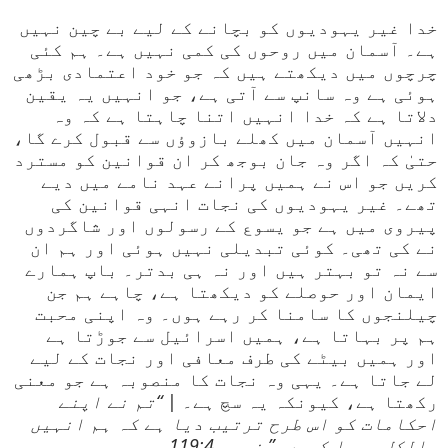
خدا غیر یہودیوں کو بچانے کے لیے بے چین نہیں
ہے۔ آسمان میں روحوں کی کمی نہیں ہے۔ ہم کئی
چرچوں میں دیکھتے ہیں کہ جو خود اعتمادی بڑھی
ہوئی ہے وہ سانپ سے آتی ہے، جو انہیں یہ یقین
دلاتا ہے کہ خدا انہیں اتنا چاہتا ہے کہ وہ
انہیں آسمان میں کھلے بازوؤں سے قبول کرے گا،
حتیٰ کہ اگر وہ جان بوجھ کر ان قوانین کو مسترد
کریں جو اس نے ہمیں پرانے عہد نامے میں دیے
تھے۔ غیر یہودیوں کی نجات انہی قوانین کی
پیروی میں ہے جو یسوع کے رسولوں اور شاگردوں
نے کی تھی۔ کوئی تبدیلی نہیں ہوئی اور ہم ان
سے نہ تو بہتر ہیں اور نہ ہی بدتر۔ باپ ہمارے
ایمان اور حوصلے کو دیکھتا ہے، چاہے ہم جن
چیلنجوں کا سامنا کر رہے ہوں۔ وہ اپنی محبت
ہم پر بہاتا ہے، ہمیں اسرائیل سے جوڑتا ہے
اور ہمیں بیٹے کی طرف معافی اور نجات کے لیے
لے جاتا ہے۔ یہی وہ نجات کا منصوبہ ہے جو معنی
رکھتا ہے، کیونکہ یہ سچ ہے۔ |
“تم نے اپنے
احکامات کو اس طرح ترتیب دیا ہے کہ ہم انہیں
بالکل پورا کریں۔” زبور 119:4