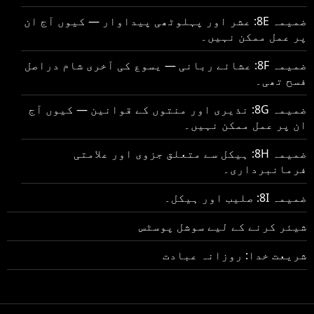
ضمیمہ 8E: عشر اور پہلوٹھی پیداوار — کیوں آج ان
پر عمل ممکن نہیں۔
ضمیمہ 8F: عشائے ربانی — یسوع کی آخری شام دراصل
فسح تھی۔
ضمیمہ 8G: نذیری اور منتوں کے قوانین — کیوں آج
ان پر عمل ممکن نہیں۔
ضمیمہ 8H: ہیکل سے متعلق جزوی اور علامتی
فرمانبرداری۔
ضمیمہ 8I: صلیب اور ہیکل۔
شیئر کرنے کے لیے سوشل پوسٹس
شریعت خدا: روزانہ عبادت