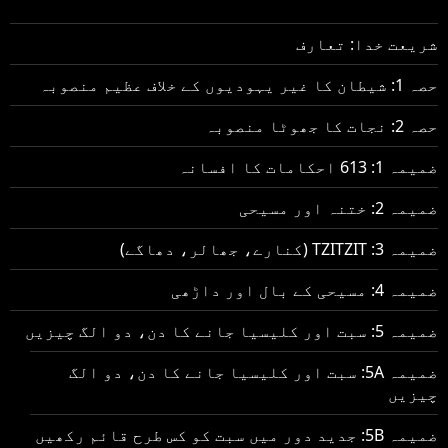
شریعت خدا: تعارف
حصہ 1: شیطان کا غیر یہودیوں کے خلاف عظیم منصوبہ
حصہ 2: نجات کا جھوٹا منصوبہ
ضمیمہ 1: 613 احکامات کا افسانہ
ضمیمہ 2: ختنہ اور مسیحی
ضمیمہ 3: TZITZIT (کنارے، جھالر، دھاگے)
ضمیمہ 4: مسیحی کے بال اور داڑھی
ضمیمہ 5: سبت اور کلیسیا جانے کا دن، دو الگ چیزیں
ضمیمہ 5A: سبت اور کلیسیا جانے کا دن، دو الگ
چیزیں
ضمیمہ 5B: جدید دور میں سبت کو کس طرح قائم رکھیں