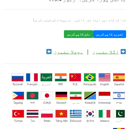
خدا کے کام میں اپنا حصہ ڈالیں۔ اس پیغام کو شیئر کریں!
تصویر کاپی کریں
متن کاپی کریں
اگلا مضمون
|
پچھلا مضمون
Español
English
Português
中文
हिंदी
العربية
Français
Русский
עברית
Indonesia
Kiswahili
فارسی
Deutsch
日本語
বাংলা
Tagalog
اُردو
Italiano
한국어
Ελληνικά
Tiếng Việt
Polski
ไทย
Türkçe