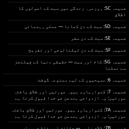
ضمیمہ 5C: روزمرہ زندگی میں سبت کے اصولوں کا
اطلاق
ضمیمہ 5D: سبت کے دن کھانا — عملی رہنمائی
ضمیمہ 5E: سبت کے دن سفر
ضمیمہ 5F: سبت کے دن ٹیکنالوجی اور تفریح
ضمیمہ 5G: کام اور سبت — حقیقی دنیا کے چیلنجز
سے نمٹنا
ضمیمہ 6: مسیحیوں کے لیے ممنوعہ گوشت
ضمیمہ 7: کنواریاں، بیوہ عورتیں اور طلاق یافتہ
عورتیں: وہ ازدواجی بندھن جو خدا قبول کرتا ہے
ضمیمہ 7A: کنواریاں، بیوہ عورتیں اور طلاق یافتہ
عورتیں: وہ ازدواجی بندھن جو خدا قبول کرتا ہے
ضمیمہ 7B: طلاق نامہ — حقائق اور غلط فہمیاں