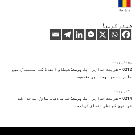
Română
شیئر کریں!
پوسٹوں
پچھلی پوسٹ
کی
0212 – شریعت خدا پر ایک پوسٹ: شیطان الفاظ کے استعمال میں
ماہر ہے جو اچھے اور مقدس…
نیویگیشن
اگلی پوسٹ
0214 – شریعت خدا پر ایک پوسٹ: جب بادشاہ ساؤل نے خدا کے
قوانین کو نظر انداز کیا،…