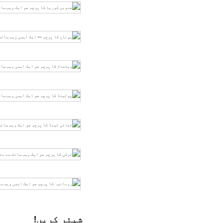
شیئر کریں!