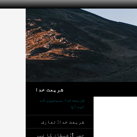
تلاش
شریعت خدا
شریعت خدا مسیحیوں کے
لیے آج
شریعت خدا: تعارف
حصہ 1: شیطان کا غیر