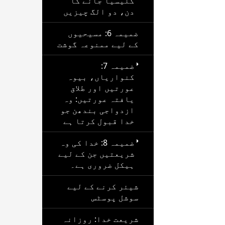
کلیسیا جانے کا
دن، دو الگ چیزیں
ضمیمہ 6: مسیحیوں
کے لیے ممنوعہ گوشت
ضمیمہ 7:
کنواریاں، بیوہ
عورتیں اور طلاق
یافتہ عورتیں: وہ
ازدواجی بندھن جو
خدا قبول کرتا ہے
ضمیمہ 8: خدا کی وہ
شریعتیں جن کے لیے
ہیکل ضروری ہے۔
شیئر کرنے کے لیے
سوشل پوسٹس
شریعت خدا: روزانہ