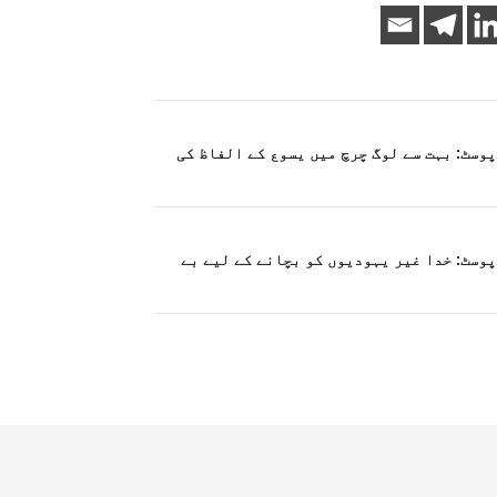
یک پوسٹ: بہت سے لوگ چرچ میں یسوع کے الفاظ کی
یک پوسٹ: خدا غیر یہودیوں کو بچانے کے لیے بے