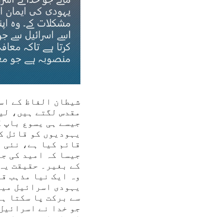
شیطان الفاظ کے اس
مقدس لگتے ہیں، لی
جیسے ہی یسوع باپ ک
یہودیوں کو قائل کی
قائم کیا ہے، نئی 
جیسا کہ امید کی ج
کے بغیر۔ حقیقت یہ 
وہ ایک نیا مذہب قا
یہودی اسرائیل میں 
سے برکت پا سکتا ہ
جو خدا نے اسرائیل 