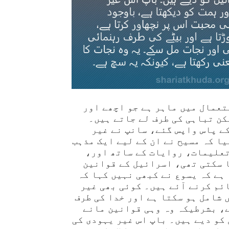
تعمال میں ماہر ہے جو اچھے اور
کن تباہی کی طرف لے جاتے ہیں۔
ے پاس واپس گئے، سانپ نے غیر
ا کہ مسیح نے ان کے لیے ایک مذہب
تعلیمات، روایات کے ساتھ اور،
ا سکتی تھی، اسرائیل کے قوانین
ہے کہ یسوع نے کبھی نہیں کہا کہ
ئم کرنے آئے ہیں۔ کوئی بھی غیر
شامل ہو سکتا ہے اور خدا کی طرف
ے، بشرطیکہ وہ وہی قوانین مانے
کو دیے ہیں۔ باپ اس غیر یہودی کی