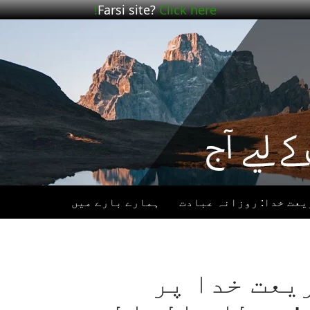
Farsi site?
Click here!
یعت خدا: روزانہ عبادت
ہمارے بارے میں
– شریعت خدا پر