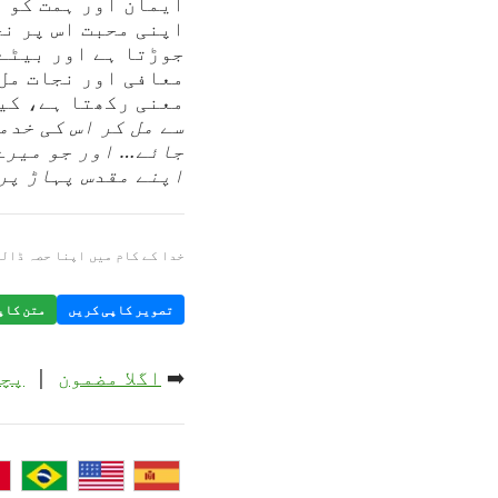
ایمان اور ہمت کو د
اپنی محبت اس پر ن
جوڑتا ہے اور بیٹے
معافی اور نجات مل 
معنی رکھتا ہے، کی
سے مل کر اس کی خدم
جائے… اور جو میرے 
اپنے مقدس پہاڑ پر لے 
خدا کے کام میں اپنا حصہ ڈالی
تصویر کاپی کریں
متن کاپ
➡️
اگلا مضمون
|
پچھ