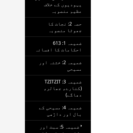
یہودیوں کے خلاف
عظیم منصوبہ
حصہ 2: نجات کا
جھوٹا منصوبہ
ضمیمہ 1: 613
احکامات کا افسانہ
ضمیمہ 2: ختنہ اور
مسیحی
ضمیمہ 3: TZITZIT
(کنارے، جھالر،
دھاگے)
ضمیمہ 4: مسیحی کے
بال اور داڑھی
ضمیمہ 5: سبت اور