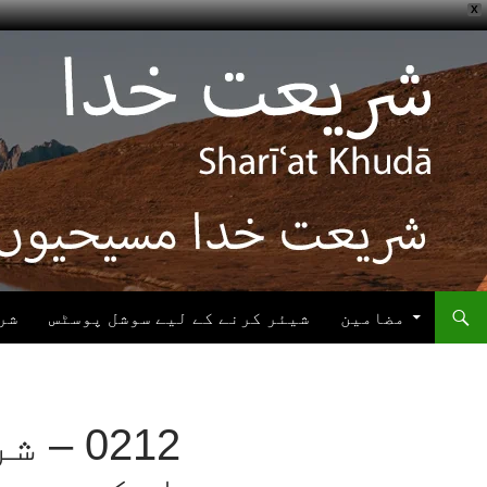
X
ھوڑیں
واد
ر
ائیں
مضامین
شیئر کرنے کے لیے سوشل پوسٹس
شر
0212 