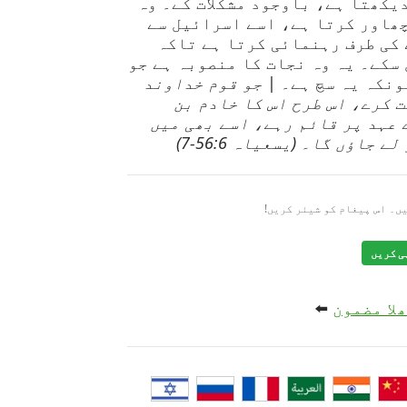
یکھتا ہے، باوجود مشکلات کے۔ وہ
چھاور کرتا ہے، اسے اسرائیل سے
 کی طرف رہنمائی کرتا ہے تاکہ
سکے۔ یہ وہ نجات کا منصوبہ ہے جو
ونکہ یہ سچ ہے۔ |
جو قوم خداوند
ت کرے، اس طرح اس کا خادم بن
عہد پر قائم رہے، اسے بھی میں
جاؤں گا۔ (یسعیاہ 56:6-7)
ں۔ اس پیغام کو شیئر کریں!
ی کریں
لا مضمون
⬅️