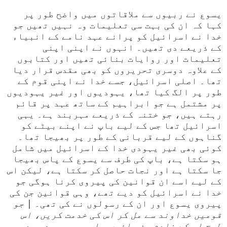
یسوع نے ربیوں سے ملاقاتوں میں واضح طور پر
کہا کہ ان کی بہت سی تعلیمات وہ نہیں تھیں جو
خدا نے اسرائیل کو پرانے عہد نامے کے انبیاء
کے ذریعے دی تھیں۔ انہوں نے اپنی اپنی
تعلیمات اور روایات بنائی تھیں اور کتابوں
کے علاوہ دوسری تحریروں کو بھی مقدس قرار دیا
تھا۔ اصلی اسرائیل، جسے خدا نے اپنی قوم کے
طور پر الگ کیا تھا، یہودیوں اور غیر یہودیوں
پر مشتمل ہے جو ابراہیم کے ساتھ عہد پر قائم
رہتے ہیں، جو ختنہ کے ذریعے مہربند ہے۔ یہی
اسرائیل تھا جس کے لیے باپ نے اپنے بیٹے کو
گناہوں کے لیے قربانی کے طور پر بھیجا تھا۔
کوئی بھی غیر یہودی خدا کے اسرائیل میں شامل
ہو سکتا ہے، باپ کی طرف سے یسوع کے پاس بھیجا
جا سکتا ہے اور نجات حاصل کر سکتا ہے، لیکن اس
کے لیے اسے ان قوانین کی پیروی کرنا ہوگی جو
خدا نے اسرائیل کو دیے تھے، وہی قوانین جن کی
پیروی یسوع اور ان کے رسولوں نے کی تھی۔ |
جو
قومیں خداوند سے مل کر اس کی خدمت کریں، اس
طرح اس کے خادم بن جائیں… اور جو میرے عہد پر