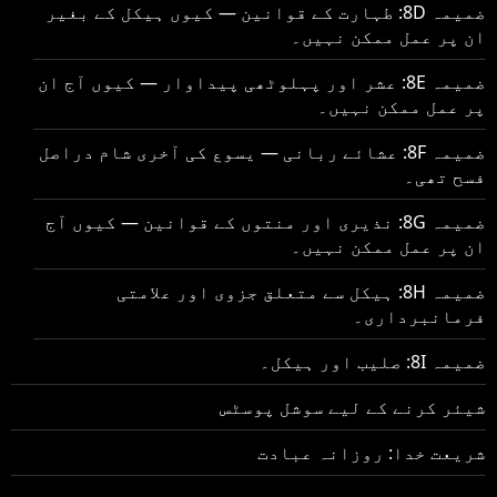
ضمیمہ 8D: طہارت کے قوانین — کیوں ہیکل کے بغیر
ان پر عمل ممکن نہیں۔
ضمیمہ 8E: عشر اور پہلوٹھی پیداوار — کیوں آج ان
پر عمل ممکن نہیں۔
ضمیمہ 8F: عشائے ربانی — یسوع کی آخری شام دراصل
فسح تھی۔
ضمیمہ 8G: نذیری اور منتوں کے قوانین — کیوں آج
ان پر عمل ممکن نہیں۔
ضمیمہ 8H: ہیکل سے متعلق جزوی اور علامتی
فرمانبرداری۔
ضمیمہ 8I: صلیب اور ہیکل۔
شیئر کرنے کے لیے سوشل پوسٹس
شریعت خدا: روزانہ عبادت