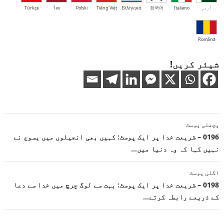
اُردو
Italiano
한국어
Ελληνικά
Tiếng Việt
Polski
ไทย
Türkçe
Română
شیئر کریں!
پوسٹوں
پچھلی پوسٹ
کی
0196 – شریعت خدا پر ایک پوسٹ: کہیں بھی انجیلوں میں یسوع نے
نہیں کہا کہ وہ دنیا میں…
نیویگیشن
اگلی پوسٹ
0198 – شریعت خدا پر ایک پوسٹ: بہت سے لوگ چرچ میں خدا سے دعا
کے ذریعے رابطہ کرتے…