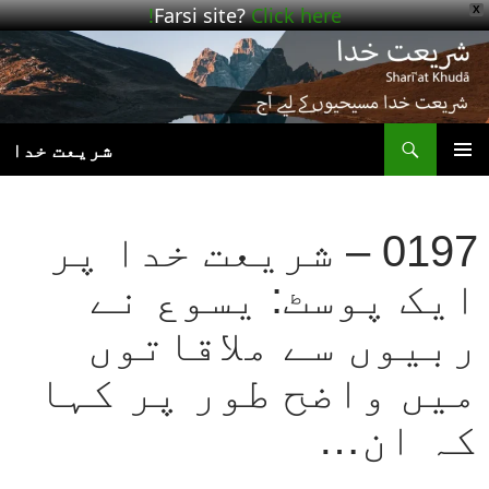
Farsi site?
Click here!
X
ھوڑیں
واد
ر
ائیں
ت
شریعت خدا
بنیادی
مینو
0197 – شریعت خدا پر
ایک پوسٹ: یسوع نے
ربیوں سے ملاقاتوں
میں واضح طور پر کہا
کہ ان…