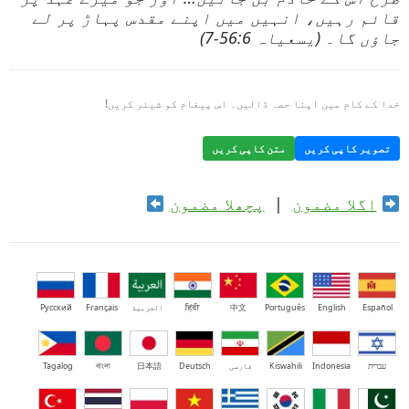
قائم رہیں، انہیں میں اپنے مقدس پہاڑ پر لے
جاؤں گا۔ (یسعیاہ 56:6-7)
خدا کے کام میں اپنا حصہ ڈالیں۔ اس پیغام کو شیئر کریں!
تصویر کاپی کریں
متن کاپی کریں
اگلا مضمون
|
پچھلا مضمون
Español
English
Português
中文
हिंदी
العربية
Français
Русский
עברית
Indonesia
Kiswahili
فارسی
Deutsch
日本語
বাংলা
Tagalog