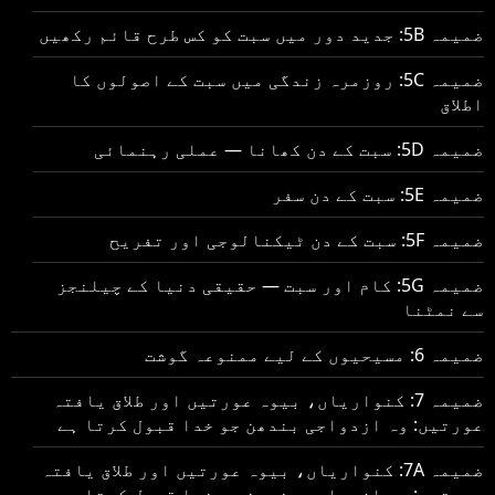
ضمیمہ 5B: جدید دور میں سبت کو کس طرح قائم رکھیں
ضمیمہ 5C: روزمرہ زندگی میں سبت کے اصولوں کا
اطلاق
ضمیمہ 5D: سبت کے دن کھانا — عملی رہنمائی
ضمیمہ 5E: سبت کے دن سفر
ضمیمہ 5F: سبت کے دن ٹیکنالوجی اور تفریح
ضمیمہ 5G: کام اور سبت — حقیقی دنیا کے چیلنجز
سے نمٹنا
ضمیمہ 6: مسیحیوں کے لیے ممنوعہ گوشت
ضمیمہ 7: کنواریاں، بیوہ عورتیں اور طلاق یافتہ
عورتیں: وہ ازدواجی بندھن جو خدا قبول کرتا ہے
ضمیمہ 7A: کنواریاں، بیوہ عورتیں اور طلاق یافتہ
عورتیں: وہ ازدواجی بندھن جو خدا قبول کرتا ہے