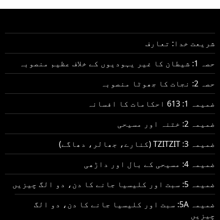
شریعت خدا: تعارف
حصہ 1: شیطان کا غیر یہودیوں کے خلاف عظیم منصوبہ
حصہ 2: نجات کا جھوٹا منصوبہ
ضمیمہ 1: 613 احکامات کا افسانہ
ضمیمہ 2: ختنہ اور مسیحی
ضمیمہ 3: TZITZIT (کنارے، جھالر، دھاگے)
ضمیمہ 4: مسیحی کے بال اور داڑھی
ضمیمہ 5: سبت اور کلیسیا جانے کا دن، دو الگ چیزیں
ضمیمہ 5A: سبت اور کلیسیا جانے کا دن، دو الگ
چیزیں