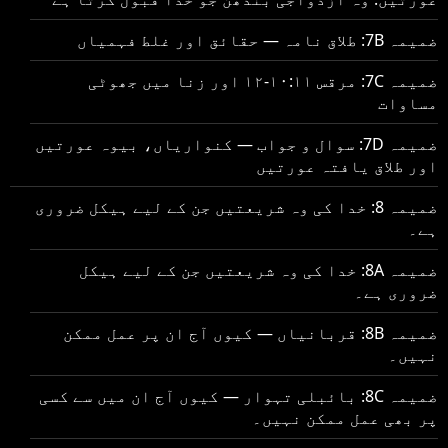
ضمیمہ 7B: طلاق نامہ — حقائق اور غلط فہمیاں
ضمیمہ 7C: مرقس ۱۰:۱۱-۱۲ اور زنا میں جھوٹی
مساوات
ضمیمہ 7D: سوال و جواب — کنواریاں، بیوہ عورتیں
اور طلاق یافتہ عورتیں
ضمیمہ 8: خدا کی وہ شریعتیں جن کے لیے ہیکل ضروری
ہے۔
ضمیمہ 8A: خدا کی وہ شریعتیں جن کے لیے ہیکل
ضروری ہے۔
ضمیمہ 8B: قربانیاں — کیوں آج ان پر عمل ممکن
نہیں۔
ضمیمہ 8C: بائبلی تہوار — کیوں آج ان میں سے کسی
پر بھی عمل ممکن نہیں۔