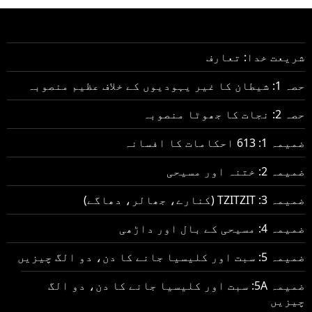
شریعت خدا: تعارف
حصہ 1: شیطان کا غیر یہودیوں کے خلاف عظیم منصوبہ
حصہ 2: نجات کا جھوٹا منصوبہ
ضمیمہ 1: 613 احکامات کا افسانہ
ضمیمہ 2: ختنہ اور مسیحی
ضمیمہ 3: TZITZIT (کنارے، جھالر، دھاگے)
ضمیمہ 4: مسیحی کے بال اور داڑھی
ضمیمہ 5: سبت اور کلیسیا جانے کا دن، دو الگ چیزیں
ضمیمہ 5A: سبت اور کلیسیا جانے کا دن، دو الگ
چیزیں