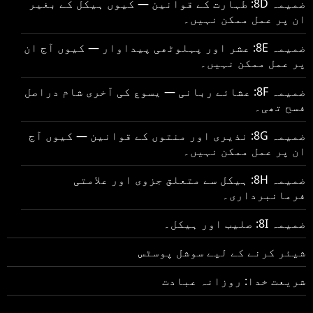
ضمیمہ 8D: طہارت کے قوانین — کیوں ہیکل کے بغیر
ان پر عمل ممکن نہیں۔
ضمیمہ 8E: عشر اور پہلوٹھی پیداوار — کیوں آج ان
پر عمل ممکن نہیں۔
ضمیمہ 8F: عشائے ربانی — یسوع کی آخری شام دراصل
فسح تھی۔
ضمیمہ 8G: نذیری اور منتوں کے قوانین — کیوں آج
ان پر عمل ممکن نہیں۔
ضمیمہ 8H: ہیکل سے متعلق جزوی اور علامتی
فرمانبرداری۔
ضمیمہ 8I: صلیب اور ہیکل۔
شیئر کرنے کے لیے سوشل پوسٹس
شریعت خدا: روزانہ عبادت