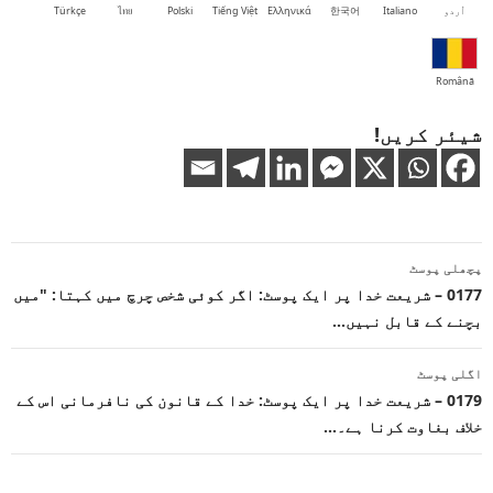
اُردو
Italiano
한국어
Ελληνικά
Tiếng Việt
Polski
ไทย
Türkçe
Română
شیئر کریں!
پوسٹوں
پچھلی پوسٹ
کی
0177 – شریعت خدا پر ایک پوسٹ: اگر کوئی شخص چرچ میں کہتا: "میں
بچنے کے قابل نہیں…
نیویگیشن
اگلی پوسٹ
0179 – شریعت خدا پر ایک پوسٹ: خدا کے قانون کی نافرمانی اس کے
خلاف بغاوت کرنا ہے۔…