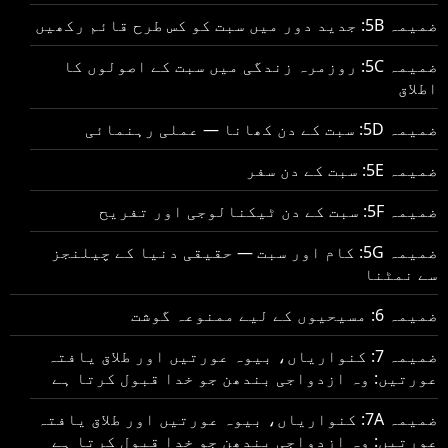
ضمیمہ 5B: جدید دور میں سبت کو کس طرح قائم رکھیں
ضمیمہ 5C: روزمرہ زندگی میں سبت کے اصولوں کا
اطلاق
ضمیمہ 5D: سبت کے دن کھانا — عملی رہنمائی
ضمیمہ 5E: سبت کے دن سفر
ضمیمہ 5F: سبت کے دن ٹیکنالوجی اور تفریح
ضمیمہ 5G: کام اور سبت — حقیقی دنیا کے چیلنجز
سے نمٹنا
ضمیمہ 6: مسیحیوں کے لیے ممنوعہ گوشت
ضمیمہ 7: کنواریاں، بیوہ عورتیں اور طلاق یافتہ
عورتیں: وہ ازدواجی بندھن جو خدا قبول کرتا ہے
ضمیمہ 7A: کنواریاں، بیوہ عورتیں اور طلاق یافتہ
عورتیں: وہ ازدواجی بندھن جو خدا قبول کرتا ہے