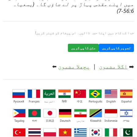
میں اپنے مقدس پہاڑ پر لے جاؤں گا۔ (یسعیاہ
56:6-7)
خدا کے کام میں اپنا حصہ ڈالیں۔ اس پیغام کو شیئر کریں!
تصویر کاپی کریں
متن کاپی کریں
➡️
اگلا مضمون
|
پچھلا مضمون
⬅️
Español
English
Português
中文
हिंदी
العربية
Français
Русский
עברית
Indonesia
Kiswahili
فارسی
Deutsch
日本語
বাংলা
Tagalog