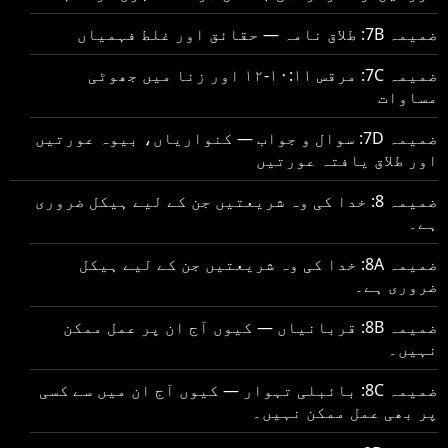
ضمیمہ 7B: طلاق نامہ — حقائق اور غلط فہمیاں
ضمیمہ 7C: مرقس ۱۰:۱۱-۱۲ اور زنا میں جھوٹی
مساوات
ضمیمہ 7D: سوال و جواب — کنواریاں، بیوہ عورتیں
اور طلاق یافتہ عورتیں
ضمیمہ 8: خدا کی وہ شریعتیں جن کے لیے ہیکل ضروری
ہے۔
ضمیمہ 8A: خدا کی وہ شریعتیں جن کے لیے ہیکل
ضروری ہے۔
ضمیمہ 8B: قربانیاں — کیوں آج ان پر عمل ممکن
نہیں۔
ضمیمہ 8C: بائبلی تہوار — کیوں آج ان میں سے کسی
پر بھی عمل ممکن نہیں۔