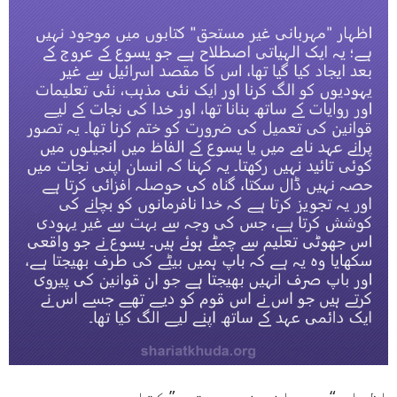
اظہار “مہربانی غیر مستحق” کتابوں میں موجود