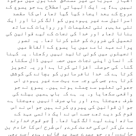
نہیں ہے؛ یہ ایک الہیاتی اصطلاح ہے جو یسوع کے
عروج کے بعد ایجاد کیا گیا تھا، اس کا مقصد
اسرائیل سے غیر یہودیوں کو الگ کرنا اور ایک
نئی مذہب، نئی تعلیمات اور روایات کے ساتھ
بنانا تھا، اور خدا کی نجات کے لیے قوانین کی
تعمیل کی ضرورت کو ختم کرنا تھا۔ یہ تصور
پرانے عہد نامے میں یا یسوع کے الفاظ میں
انجیلوں میں کوئی تائید نہیں رکھتا۔ یہ کہنا
کہ انسان اپنی نجات میں حصہ نہیں ڈال سکتا،
گناہ کی حوصلہ افزائی کرتا ہے اور یہ تجویز
کرتا ہے کہ خدا نافرمانوں کو بچانے کی کوشش
کرتا ہے، جس کی وجہ سے بہت سے غیر یہودی اس
جھوٹی تعلیم سے چمٹے ہوئے ہیں۔ یسوع نے جو
واقعی سکھایا وہ یہ ہے کہ باپ ہمیں بیٹے کی
طرف بھیجتا ہے، اور باپ صرف انہیں بھیجتا ہے
جو ان قوانین کی پیروی کرتے ہیں جو اس نے اس
قوم کو دیے تھے جسے اس نے ایک دائمی عہد کے
ساتھ اپنے لیے الگ کیا تھا۔ |
جو قوم خداوند
سے مل کر اس کی خدمت کرے، اس طرح اس کا خادم بن
جائے… اور جو میرے عہد پر قائم رہے، اسے بھی