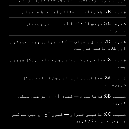
ضمیمہ 7B: طلاق نامہ — حقائق اور غلط فہمیاں
ضمیمہ 7C: مرقس ۱۰:۱۱-۱۲ اور زنا میں جھوٹی
مساوات
ضمیمہ 7D: سوال و جواب — کنواریاں، بیوہ عورتیں
اور طلاق یافتہ عورتیں
ضمیمہ 8: خدا کی وہ شریعتیں جن کے لیے ہیکل ضروری
ہے۔
ضمیمہ 8A: خدا کی وہ شریعتیں جن کے لیے ہیکل
ضروری ہے۔
ضمیمہ 8B: قربانیاں — کیوں آج ان پر عمل ممکن
نہیں۔
ضمیمہ 8C: بائبلی تہوار — کیوں آج ان میں سے کسی
پر بھی عمل ممکن نہیں۔