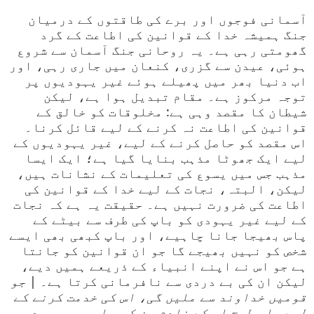
آسمانی فوجوں اور برے کی طاقتوں کے درمیان
جنگ ہمیشہ خدا کے قوانین کی اطاعت کے گرد
گھومتی رہی ہے۔ یہ روحانی جنگ آسمان سے شروع
ہوئی، عیدن سے گزری، کنعان میں جاری رہی، اور
اب دنیا بھر میں پھیلے ہوئے غیر یہودیوں پر
توجہ مرکوز ہے۔ مقام تبدیل ہوا ہے، لیکن
شیطان کا مقصد وہی ہے: مخلوقات کو خالق کے
قوانین کی اطاعت نہ کرنے کے لیے قائل کرنا۔
اس مقصد کو حاصل کرنے کے لیے، غیر یہودیوں کے
لیے ایک جھوٹا مذہب بنایا گیا ہے؛ ایک ایسا
مذہب جس میں یسوع کی تعلیمات کے نشانات ہیں،
لیکن، البتہ، نجات کے لیے خدا کے قوانین کی
اطاعت کی ضرورت نہیں ہے۔ حقیقت یہ ہے کہ نجات
کے لیے غیر یہودی کو باپ کی طرف سے بیٹے کے
پاس بھیجا جانا چاہیے، اور باپ کبھی بھی ایسے
شخص کو نہیں بھیجے گا جو ان قوانین کو جانتا
ہے جو اس نے اپنے انبیاء کے ذریعے ہمیں دیے،
لیکن ان کی بے دردی سے نافرمانی کرتا ہے۔ |
جو
قومیں خداوند سے ملیں گی، اس کی خدمت کرنے کے
لیے، اس طرح اس کے خادم بن کر… اور جو میرے