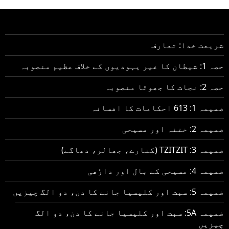
شریعت خدا: تعارف
حصہ 1: شیطان کا غیر یہودیوں کے خلاف عظیم منصوبہ
حصہ 2: نجات کا جھوٹا منصوبہ
ضمیمہ 1: 613 احکامات کا افسانہ
ضمیمہ 2: ختنہ اور مسیحی
ضمیمہ 3: TZITZIT (کنارے، جھالر، دھاگے)
ضمیمہ 4: مسیحی کے بال اور داڑھی
ضمیمہ 5: سبت اور کلیسیا جانے کا دن، دو الگ چیزیں
ضمیمہ 5A: سبت اور کلیسیا جانے کا دن، دو الگ
چیزیں