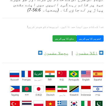
عہد پر قائم رہے گی، انہیں میں اپنے مقدس
پہاڑ پر لے جاؤں گا۔ (یسعیاہ 56:6-7)
خدا کے کام میں اپنا حصہ ڈالیں۔ اس پیغام کو شیئر کریں!
تصویر کاپی کریں
متن کاپی کریں
اگلا مضمون
|
پچھلا مضمون
Español
English
Português
中文
हिंदी
العربية
Français
Русский
עברית
Indonesia
Kiswahili
فارسی
Deutsch
日本語
বাংলা
Tagalog