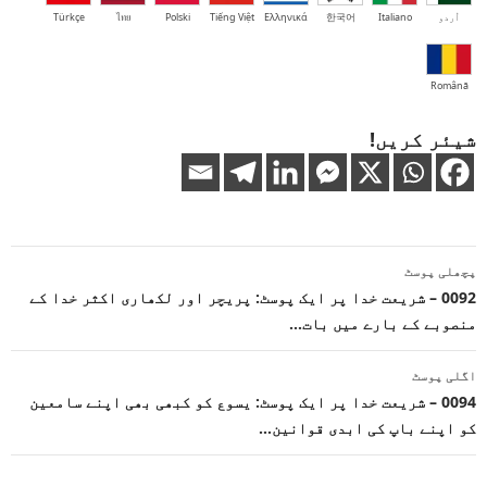
اُردو
Italiano
한국어
Ελληνικά
Tiếng Việt
Polski
ไทย
Türkçe
Română
شیئر کریں!
پوسٹوں
پچھلی پوسٹ
کی
0092 – شریعت خدا پر ایک پوسٹ: پریچر اور لکھاری اکثر خدا کے
منصوبے کے بارے میں بات…
نیویگیشن
اگلی پوسٹ
0094 – شریعت خدا پر ایک پوسٹ: یسوع کو کبھی بھی اپنے سامعین
کو اپنے باپ کی ابدی قوانین…