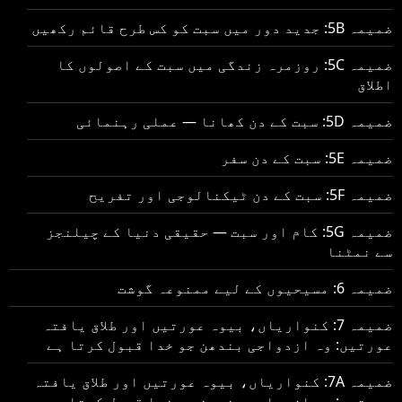
ضمیمہ 5B: جدید دور میں سبت کو کس طرح قائم رکھیں
ضمیمہ 5C: روزمرہ زندگی میں سبت کے اصولوں کا
اطلاق
ضمیمہ 5D: سبت کے دن کھانا — عملی رہنمائی
ضمیمہ 5E: سبت کے دن سفر
ضمیمہ 5F: سبت کے دن ٹیکنالوجی اور تفریح
ضمیمہ 5G: کام اور سبت — حقیقی دنیا کے چیلنجز
سے نمٹنا
ضمیمہ 6: مسیحیوں کے لیے ممنوعہ گوشت
ضمیمہ 7: کنواریاں، بیوہ عورتیں اور طلاق یافتہ
عورتیں: وہ ازدواجی بندھن جو خدا قبول کرتا ہے
ضمیمہ 7A: کنواریاں، بیوہ عورتیں اور طلاق یافتہ
عورتیں: وہ ازدواجی بندھن جو خدا قبول کرتا ہے