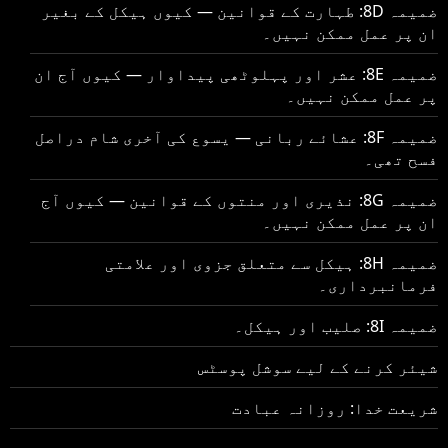
ضمیمہ 8D: طہارت کے قوانین — کیوں ہیکل کے بغیر
ان پر عمل ممکن نہیں۔
ضمیمہ 8E: عشر اور پہلوٹھی پیداوار — کیوں آج ان
پر عمل ممکن نہیں۔
ضمیمہ 8F: عشائے ربانی — یسوع کی آخری شام دراصل
فسح تھی۔
ضمیمہ 8G: نذیری اور منتوں کے قوانین — کیوں آج
ان پر عمل ممکن نہیں۔
ضمیمہ 8H: ہیکل سے متعلق جزوی اور علامتی
فرمانبرداری۔
ضمیمہ 8I: صلیب اور ہیکل۔
شیئر کرنے کے لیے سوشل پوسٹس
شریعت خدا: روزانہ عبادت