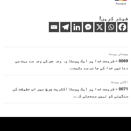
Română
شیئر کریں!
پوسٹوں
پچھلی پوسٹ
کی
0069 – شریعت خدا پر ایک پوسٹ: وہ وجہ جس کی وجہ سے بہت سی
دعائیں خدا کی جانب سے مثبت…
نیویگیشن
اگلی پوسٹ
0071 – شریعت خدا پر ایک پوسٹ: اکثریت چرچ میں اس حقیقت کی
سنگینی کو نہیں سمجھتی کہ…