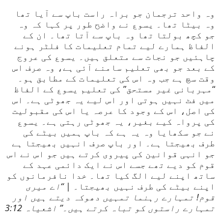
وہ واحد ترجمان جو براہ راست باپ سے آیا تھا
وہ بیٹا تھا۔ یسوع نے واضح طور پر کہا کہ وہ
جو کچھ بولتا تھا وہ باپ سے آتا تھا۔ ان کے
الفاظ ہمارے لیے تمام تعلیمات کا فلٹر ہونے
چاہئیں جو نجات سے متعلق ہیں۔ یسوع کی عروج
کے بعد جو بھی تعلیم سامنے آئی ہے، وہ صرف اس
وقت سچ ہے جب وہ اس کی تعلیمات کے مطابق ہو۔
“مہربانی غیر مستحق” کی تعلیم یسوع کے الفاظ
میں فٹ نہیں ہوتی اور اس لیے یہ جھوٹی ہے۔ اس
کی اصل، اس کے وجود کا عرصہ یا اس کی مقبولیت
کی پرواہ کیے بغیر، یہ جھوٹی رہتی ہے۔ یسوع
نے جو سکھایا وہ یہ ہے کہ باپ ہمیں بیٹے کی
طرف بھیجتا ہے۔ اور باپ صرف انہیں بھیجتا ہے
جو انہی قوانین کی پیروی کرتے ہیں جو اس نے اس
قوم کو دیے تھے جسے اس نے ایک دائمی عہد کے
ساتھ اپنے لیے الگ کیا تھا۔ خدا نافرمانوں کو
اپنے بیٹے کی طرف نہیں بھیجتا۔ |
“اے میری
قوم! تمہارے رہنما تمہیں دھوکہ دیتے ہیں اور
تمہارے راستوں کو تباہ کرتے ہیں۔” اشعیاہ 3:12