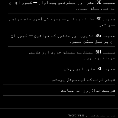
ضمیمہ 8E: عشر اور پہلوٹھی پیداوار — کیوں آج ان
پر عمل ممکن نہیں۔
ضمیمہ 8F: عشائے ربانی — یسوع کی آخری شام دراصل
فسح تھی۔
ضمیمہ 8G: نذیری اور منتوں کے قوانین — کیوں آج
ان پر عمل ممکن نہیں۔
ضمیمہ 8H: ہیکل سے متعلق جزوی اور علامتی
فرمانبرداری۔
ضمیمہ 8I: صلیب اور ہیکل۔
شیئر کرنے کے لیے سوشل پوسٹس
شریعت خدا: روزانہ عبادت
فخریہ تقویت شدہ از WordPress