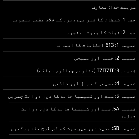
شریعت خدا: تعارف
حصہ 1: شیطان کا غیر یہودیوں کے خلاف عظیم منصوبہ
حصہ 2: نجات کا جھوٹا منصوبہ
ضمیمہ 1: 613 احکامات کا افسانہ
ضمیمہ 2: ختنہ اور مسیحی
ضمیمہ 3: TZITZIT (کنارے، جھالر، دھاگے)
ضمیمہ 4: مسیحی کے بال اور داڑھی
ضمیمہ 5: سبت اور کلیسیا جانے کا دن، دو الگ چیزیں
ضمیمہ 5A: سبت اور کلیسیا جانے کا دن، دو الگ
چیزیں
ضمیمہ 5B: جدید دور میں سبت کو کس طرح قائم رکھیں