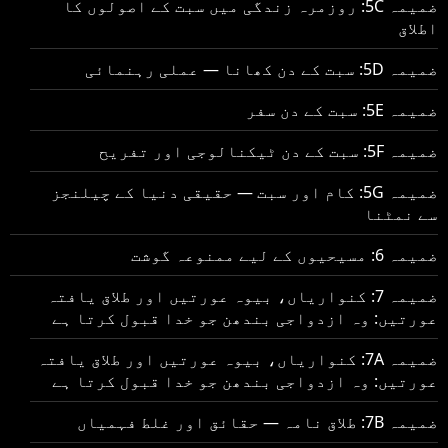
ضمیمہ 5C: روزمرہ زندگی میں سبت کے اصولوں کا
اطلاق
ضمیمہ 5D: سبت کے دن کھانا — عملی رہنمائی
ضمیمہ 5E: سبت کے دن سفر
ضمیمہ 5F: سبت کے دن ٹیکنالوجی اور تفریح
ضمیمہ 5G: کام اور سبت — حقیقی دنیا کے چیلنجز
سے نمٹنا
ضمیمہ 6: مسیحیوں کے لیے ممنوعہ گوشت
ضمیمہ 7: کنواریاں، بیوہ عورتیں اور طلاق یافتہ
عورتیں: وہ ازدواجی بندھن جو خدا قبول کرتا ہے
ضمیمہ 7A: کنواریاں، بیوہ عورتیں اور طلاق یافتہ
عورتیں: وہ ازدواجی بندھن جو خدا قبول کرتا ہے
ضمیمہ 7B: طلاق نامہ — حقائق اور غلط فہمیاں