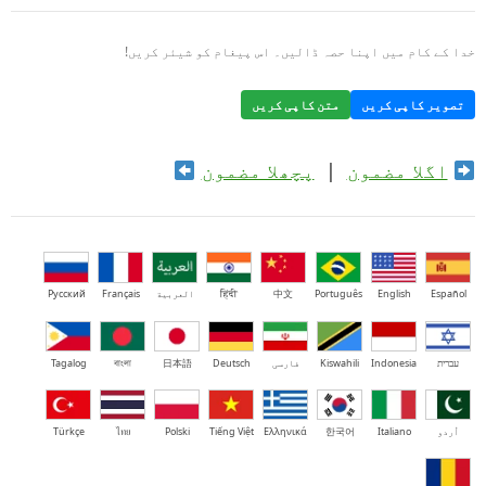
خدا کے کام میں اپنا حصہ ڈالیں۔ اس پیغام کو شیئر کریں!
تصویر کاپی کریں
متن کاپی کریں
اگلا مضمون
|
پچھلا مضمون
Español
English
Português
中文
हिंदी
العربية
Français
Русский
עברית
Indonesia
Kiswahili
فارسی
Deutsch
日本語
বাংলা
Tagalog
اُردو
Italiano
한국어
Ελληνικά
Tiếng Việt
Polski
ไทย
Türkçe