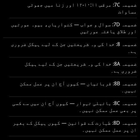
ضمیمہ 7C: مرقس ۱۰:۱۱-۱۲ اور زنا میں جھوٹی
مساوات
ضمیمہ 7D: سوال و جواب — کنواریاں، بیوہ عورتیں
اور طلاق یافتہ عورتیں
ضمیمہ 8: خدا کی وہ شریعتیں جن کے لیے ہیکل ضروری
ہے۔
ضمیمہ 8A: خدا کی وہ شریعتیں جن کے لیے ہیکل
ضروری ہے۔
ضمیمہ 8B: قربانیاں — کیوں آج ان پر عمل ممکن
نہیں۔
ضمیمہ 8C: بائبلی تہوار — کیوں آج ان میں سے کسی
پر بھی عمل ممکن نہیں۔
ضمیمہ 8D: طہارت کے قوانین — کیوں ہیکل کے بغیر
ان پر عمل ممکن نہیں۔