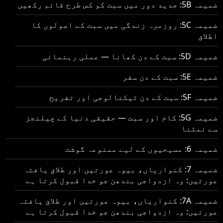
ضمیمہ 5B: جدید دور میں سبت کو کس طرح قائم رکھیں
ضمیمہ 5C: روزمرہ زندگی میں سبت کے اصولوں کا
اطلاق
ضمیمہ 5D: سبت کے دن کھانا — عملی رہنمائی
ضمیمہ 5E: سبت کے دن سفر
ضمیمہ 5F: سبت کے دن ٹیکنالوجی اور تفریح
ضمیمہ 5G: کام اور سبت — حقیقی دنیا کے چیلنجز
سے نمٹنا
ضمیمہ 6: مسیحیوں کے لیے ممنوعہ گوشت
ضمیمہ 7: کنواریاں، بیوہ عورتیں اور طلاق یافتہ
عورتیں: وہ ازدواجی بندھن جو خدا قبول کرتا ہے
ضمیمہ 7A: کنواریاں، بیوہ عورتیں اور طلاق یافتہ
عورتیں: وہ ازدواجی بندھن جو خدا قبول کرتا ہے