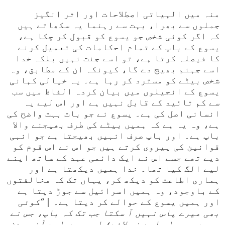
منہ میں الہیاتی اصطلاحات اور اثر انگیز
جملوں سے بھرا، بہت سے رہنما یہ سکھاتے ہیں
کہ اگر کوئی شخص جو یسوع کو قبول کر چکا ہے،
یسوع کے باپ کے تمام احکامات کی تعمیل کرنے
کا فیصلہ کرتا ہے، تو اسے جنت نہیں بلکہ خدا
اسے جہنم بھیج دے گا، کیونکہ ان کے مطابق، وہ
شخص بیٹے کو مسترد کر رہا ہے۔ یہ خیالی کہانی
یسوع کے انجیلوں میں بیان کردہ الفاظ میں سب
سے کم تائید کے قابل نہیں ہے اور اس لیے یہ
انسانی اصل کی ہے۔ یسوع نے جو بات بہت واضح کی
ہے، وہ یہ ہے کہ ہمیں بیٹے کی طرف بھیجنے والا
باپ ہے۔ اور باپ صرف انہیں بھیجتا ہے جو انہی
قوانین کی پیروی کرتے ہیں جو اس نے اس قوم کو
دیے تھے جسے اس نے ایک دائمی عہد کے ساتھ اپنے
لیے الگ کیا تھا۔ خدا ہمیں دیکھتا ہے اور
ہماری اطاعت کو دیکھ کر، یہاں تک کہ مخالفتوں
کے باوجود، وہ ہمیں اسرائیل سے جوڑ دیتا ہے
اور ہمیں یسوع کے حوالے کر دیتا ہے۔ |
“کوئی
بھی میرے پاس نہیں آ سکتا جب تک کہ باپ، جس نے
مجھے بھیجا، اسے نہ لائے؛ اور میں اسے آخری دن