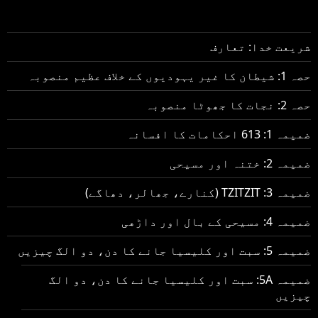
شریعت خدا: تعارف
حصہ 1: شیطان کا غیر یہودیوں کے خلاف عظیم منصوبہ
حصہ 2: نجات کا جھوٹا منصوبہ
ضمیمہ 1: 613 احکامات کا افسانہ
ضمیمہ 2: ختنہ اور مسیحی
ضمیمہ 3: TZITZIT (کنارے، جھالر، دھاگے)
ضمیمہ 4: مسیحی کے بال اور داڑھی
ضمیمہ 5: سبت اور کلیسیا جانے کا دن، دو الگ چیزیں
ضمیمہ 5A: سبت اور کلیسیا جانے کا دن، دو الگ
چیزیں