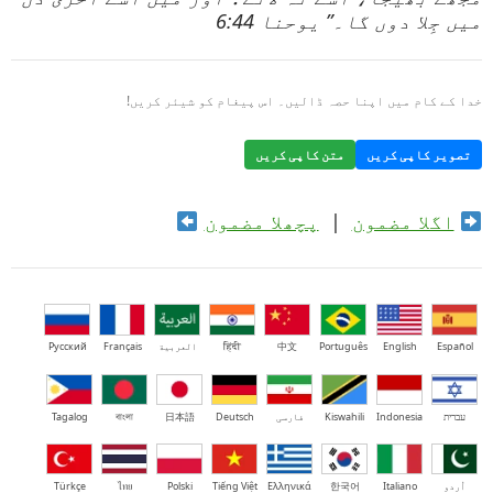
میں جِلا دوں گا۔” یوحنا 6:44
خدا کے کام میں اپنا حصہ ڈالیں۔ اس پیغام کو شیئر کریں!
تصویر کاپی کریں
متن کاپی کریں
اگلا مضمون
|
پچھلا مضمون
Español
English
Português
中文
हिंदी
العربية
Français
Русский
עברית
Indonesia
Kiswahili
فارسی
Deutsch
日本語
বাংলা
Tagalog
اُردو
Italiano
한국어
Ελληνικά
Tiếng Việt
Polski
ไทย
Türkçe