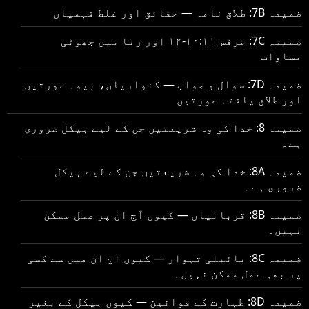
ضمیمہ 7B: طلاق نامہ — حقائق اور غلط فہمیاں
ضمیمہ 7C: مرقس ۱۰:۱۱-۱۲ اور زنا میں جھوٹی
مساوات
ضمیمہ 7D: سوال و جواب — کنواریاں، بیوہ عورتیں
اور طلاق یافتہ عورتیں
ضمیمہ 8: خدا کی وہ شریعتیں جن کے لیے ہیکل ضروری
ہے۔
ضمیمہ 8A: خدا کی وہ شریعتیں جن کے لیے ہیکل
ضروری ہے۔
ضمیمہ 8B: قربانیاں — کیوں آج ان پر عمل ممکن
نہیں۔
ضمیمہ 8C: بائبلی تہوار — کیوں آج ان میں سے کسی
پر بھی عمل ممکن نہیں۔
ضمیمہ 8D: طہارت کے قوانین — کیوں ہیکل کے بغیر