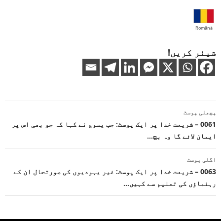
Română
شیئر کریں!
پوسٹوں
پچھلی پوسٹ
کی
0061 – شریعت خدا پر ایک پوسٹ: جب یسوع نے کہا کہ جو بھی اس پر
ایمان لائے گا وہ بچ…
نیویگیشن
اگلی پوسٹ
0063 – شریعت خدا پر ایک پوسٹ: غیر یہودیوں کی صورتحال ان کے
رہنماؤں کی تعلیم سے کہیں…