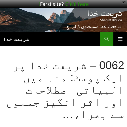
Farsi site?
Click here!
X
ھوڑیں
واد
ر
ائیں
ت
شریعت خدا
بنیادی
مینو
0062 – شریعت خدا پر
ایک پوسٹ: منہ میں
الہیاتی اصطلاحات
اور اثر انگیز جملوں
سے بھرا،…