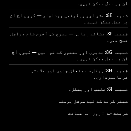
ان پر عمل ممکن نہیں۔
ضمیمہ 8E: عشر اور پہلوٹھی پیداوار — کیوں آج ان
پر عمل ممکن نہیں۔
ضمیمہ 8F: عشائے ربانی — یسوع کی آخری شام دراصل
فسح تھی۔
ضمیمہ 8G: نذیری اور منتوں کے قوانین — کیوں آج
ان پر عمل ممکن نہیں۔
ضمیمہ 8H: ہیکل سے متعلق جزوی اور علامتی
فرمانبرداری۔
ضمیمہ 8I: صلیب اور ہیکل۔
شیئر کرنے کے لیے سوشل پوسٹس
شریعت خدا: روزانہ عبادت