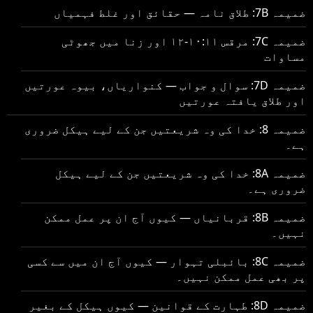
ضمیمہ 7B: طلاق نامہ — حقائق اور غلط فہمیاں
ضمیمہ 7C: مرقس ۱۰:۱۱-۱۲ اور زنا میں جھوٹی
مساوات
ضمیمہ 7D: سوال و جواب — کنواریاں، بیوہ عورتیں
اور طلاق یافتہ عورتیں
ضمیمہ 8: خدا کی وہ شریعتیں جن کے لیے ہیکل ضروری
ہے۔
ضمیمہ 8A: خدا کی وہ شریعتیں جن کے لیے ہیکل
ضروری ہے۔
ضمیمہ 8B: قربانیاں — کیوں آج ان پر عمل ممکن
نہیں۔
ضمیمہ 8C: بائبلی تہوار — کیوں آج ان میں سے کسی
پر بھی عمل ممکن نہیں۔
ضمیمہ 8D: طہارت کے قوانین — کیوں ہیکل کے بغیر