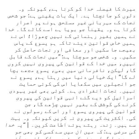
میرٹ کا فیصلہ خدا کو کرنا ہے، کیونکہ وہ
دلوں کو جانچتا ہے۔ ایک بات یقینی ہے: جو شخص
نجات کے مہربانی غیر مستحق ہونے پر اصرار
کرتا ہے وہ یقیناً جو بویا ہے اسے کاٹے گا۔ خدا
نے ہمیں بغیر رہنمائی کے نہیں چھوڑا؛ اس نے
ہمیں خاص قوانین دیئے تاکہ ہم یسوع کے پاس
بھیجے جا سکیں اور معافی اور نجات حاصل کر
سکیں۔ وہ شخص جو سوچتا ہے: “میں نجات کے قابل
نہیں، میں خدا کے قوانین کی پیروی نہیں کروں
گا، لیکن، نافرمانی میں بھی، یسوع مجھے بچا
لے گا” ایک خیالی دنیا میں رہتا ہے، یسوع نے
جو انجیلوں میں سکھایا اس کی کوئی حمایت
نہیں۔ نجات انفرادی ہے۔ کوئی بھی غیر یہودی
اسرائیل کو دیے گئے انہی قوانین کی پیروی
کرنے کی کوشش کے بغیر نہیں چڑھے گا، جن
قوانین کی پیروی یسوع اور اس کے رسولوں نے
کی۔ اکثریت کی پیروی نہ کریں کیونکہ وہ بہت
سے ہیں۔ زندہ رہتے ہوئے اطاعت کریں۔ |
“یہ خدا
کی مرضی ہے: کہ میں ان میں سے کسی کو بھی جو
مجھے دیا گیا ہے نہ کھوئوں، بلکہ انہیں آخری