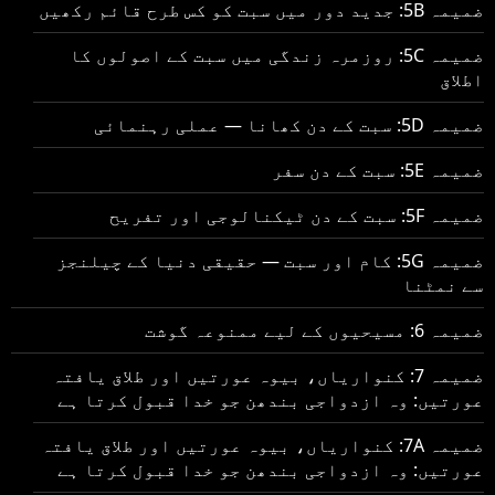
ضمیمہ 5B: جدید دور میں سبت کو کس طرح قائم رکھیں
ضمیمہ 5C: روزمرہ زندگی میں سبت کے اصولوں کا
اطلاق
ضمیمہ 5D: سبت کے دن کھانا — عملی رہنمائی
ضمیمہ 5E: سبت کے دن سفر
ضمیمہ 5F: سبت کے دن ٹیکنالوجی اور تفریح
ضمیمہ 5G: کام اور سبت — حقیقی دنیا کے چیلنجز
سے نمٹنا
ضمیمہ 6: مسیحیوں کے لیے ممنوعہ گوشت
ضمیمہ 7: کنواریاں، بیوہ عورتیں اور طلاق یافتہ
عورتیں: وہ ازدواجی بندھن جو خدا قبول کرتا ہے
ضمیمہ 7A: کنواریاں، بیوہ عورتیں اور طلاق یافتہ
عورتیں: وہ ازدواجی بندھن جو خدا قبول کرتا ہے