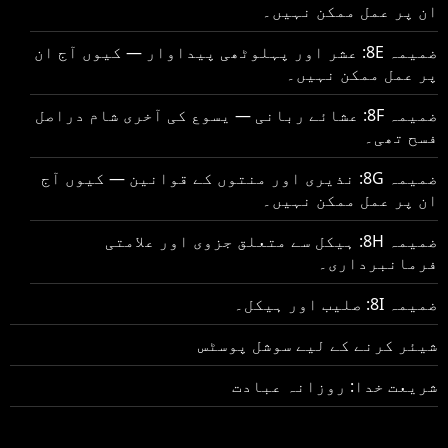
ان پر عمل ممکن نہیں۔
ضمیمہ 8E: عشر اور پہلوٹھی پیداوار — کیوں آج ان
پر عمل ممکن نہیں۔
ضمیمہ 8F: عشائے ربانی — یسوع کی آخری شام دراصل
فسح تھی۔
ضمیمہ 8G: نذیری اور منتوں کے قوانین — کیوں آج
ان پر عمل ممکن نہیں۔
ضمیمہ 8H: ہیکل سے متعلق جزوی اور علامتی
فرمانبرداری۔
ضمیمہ 8I: صلیب اور ہیکل۔
شیئر کرنے کے لیے سوشل پوسٹس
شریعت خدا: روزانہ عبادت