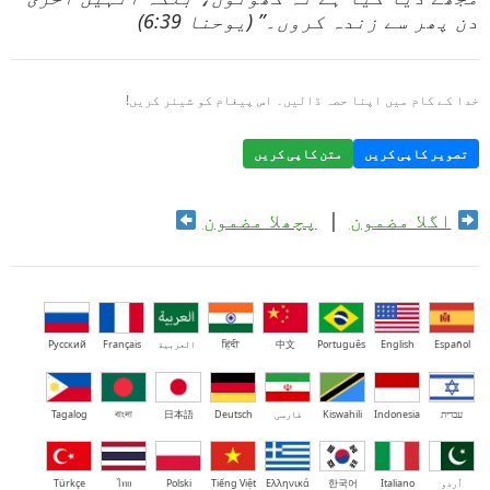
دن پھر سے زندہ کروں۔” (یوحنا 6:39)
خدا کے کام میں اپنا حصہ ڈالیں۔ اس پیغام کو شیئر کریں!
تصویر کاپی کریں
متن کاپی کریں
اگلا مضمون
|
پچھلا مضمون
Español
English
Português
中文
हिंदी
العربية
Français
Русский
עברית
Indonesia
Kiswahili
فارسی
Deutsch
日本語
বাংলা
Tagalog
اُردو
Italiano
한국어
Ελληνικά
Tiếng Việt
Polski
ไทย
Türkçe