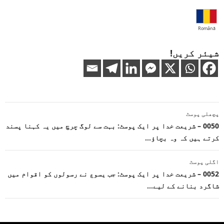
Română
شیئر کریں!
پوسٹوں
پچھلی پوسٹ
کی
0050 – شریعت خدا پر ایک پوسٹ: بہت سے لوگ چرچ میں یہ کہنا پسند
کرتے ہیں کہ وہ بچاؤ…
نیویگیشن
اگلی پوسٹ
0052 – شریعت خدا پر ایک پوسٹ: جب یسوع نے رسولوں کو اقوام میں
شاگرد بنانے کے لیے…