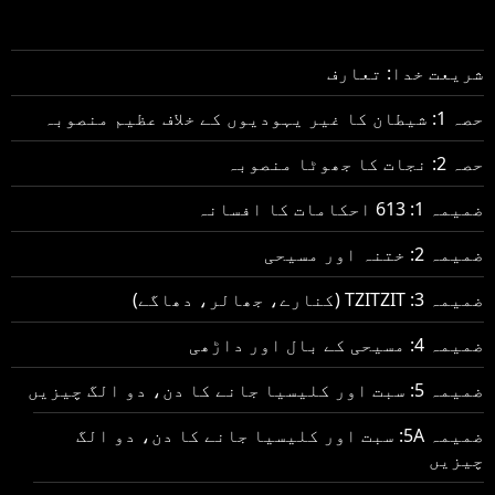
شریعت خدا: تعارف
حصہ 1: شیطان کا غیر یہودیوں کے خلاف عظیم منصوبہ
حصہ 2: نجات کا جھوٹا منصوبہ
ضمیمہ 1: 613 احکامات کا افسانہ
ضمیمہ 2: ختنہ اور مسیحی
ضمیمہ 3: TZITZIT (کنارے، جھالر، دھاگے)
ضمیمہ 4: مسیحی کے بال اور داڑھی
ضمیمہ 5: سبت اور کلیسیا جانے کا دن، دو الگ چیزیں
ضمیمہ 5A: سبت اور کلیسیا جانے کا دن، دو الگ
چیزیں