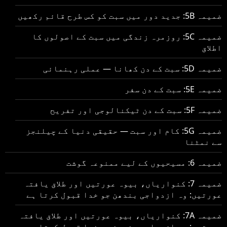
ضمیمہ 5B: جدید دور میں سبت کو کس طرح قائم رکھیں
ضمیمہ 5C: روزمرہ زندگی میں سبت کے اصولوں کا
اطلاق
ضمیمہ 5D: سبت کے دن کھانا — عملی رہنمائی
ضمیمہ 5E: سبت کے دن سفر
ضمیمہ 5F: سبت کے دن ٹیکنالوجی اور تفریح
ضمیمہ 5G: کام اور سبت — حقیقی دنیا کے چیلنجز
سے نمٹنا
ضمیمہ 6: مسیحیوں کے لیے ممنوعہ گوشت
ضمیمہ 7: کنواریاں، بیوہ عورتیں اور طلاق یافتہ
عورتیں: وہ ازدواجی بندھن جو خدا قبول کرتا ہے
ضمیمہ 7A: کنواریاں، بیوہ عورتیں اور طلاق یافتہ
عورتیں: وہ ازدواجی بندھن جو خدا قبول کرتا ہے