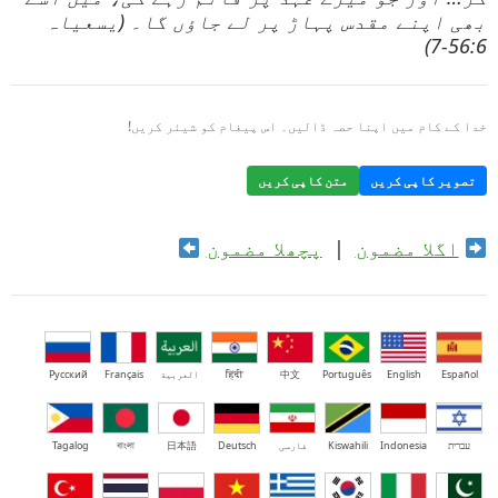
بھی اپنے مقدس پہاڑ پر لے جاؤں گا۔ (یسعیاہ
56:6-7)
خدا کے کام میں اپنا حصہ ڈالیں۔ اس پیغام کو شیئر کریں!
تصویر کاپی کریں
متن کاپی کریں
اگلا مضمون
|
پچھلا مضمون
Español
English
Português
中文
हिंदी
العربية
Français
Русский
עברית
Indonesia
Kiswahili
فارسی
Deutsch
日本語
বাংলা
Tagalog