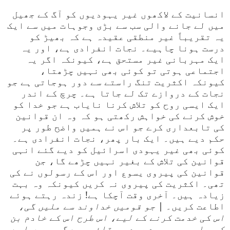
انسانیت کے لاکھوں غیر یہودیوں کو آگ کے جھیل
میں لے جانے والی سب سے بڑی وجوہات میں سے ایک
یہ تقریباً غیر منطقی عقیدہ ہے کہ بھیڑ کو
درست ہونا چاہیے۔ نجات انفرادی ہے، اور یہ
ایک مہربانی غیر مستحق ہے، کیونکہ اگر یہ
اجتماعی ہوتی تو کوئی بھی نہیں چڑھتا،
کیونکہ اکثریت تنگ راستے سے دور ہوجاتی ہے جو
نجات کے دروازے تک لے جاتا ہے۔ چرچ کے اندر
ایک ایسی روح کو تلاش کرنا نایاب ہے جو خدا کو
خوش کرنے کی خواہش رکھتی ہو کہ وہ ان قوانین
کی تابعداری کرے جو اس نے ہمیں واضح طور پر
حکم دیے ہیں۔ ایک بار پھر، نجات انفرادی ہے۔
کوئی بھی غیر یہودی اسرائیل کو دیے گئے انہی
قوانین کی تلاش کے بغیر نہیں چڑھے گا، جن
قوانین کی پیروی یسوع اور اس کے رسولوں نے کی
تھی۔ اکثریت کی پیروی نہ کریں کیونکہ وہ بہت
زیادہ ہیں۔ آخری وقت آچکا ہے! زندہ رہتے ہوئے
اطاعت کریں۔ |
جو قومیں خداوند سے ملیں گی،
اس کی خدمت کرنے کے لیے، اس طرح اس کے خادم بن
کر… اور جو میرے عہد پر قائم رہے گی، میں اسے