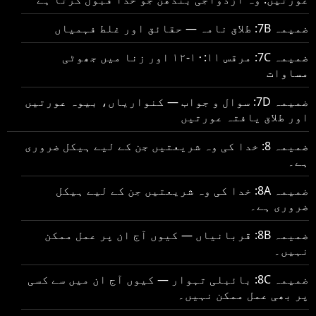
ضمیمہ 7B: طلاق نامہ — حقائق اور غلط فہمیاں
ضمیمہ 7C: مرقس ۱۰:۱۱-۱۲ اور زنا میں جھوٹی
مساوات
ضمیمہ 7D: سوال و جواب — کنواریاں، بیوہ عورتیں
اور طلاق یافتہ عورتیں
ضمیمہ 8: خدا کی وہ شریعتیں جن کے لیے ہیکل ضروری
ہے۔
ضمیمہ 8A: خدا کی وہ شریعتیں جن کے لیے ہیکل
ضروری ہے۔
ضمیمہ 8B: قربانیاں — کیوں آج ان پر عمل ممکن
نہیں۔
ضمیمہ 8C: بائبلی تہوار — کیوں آج ان میں سے کسی
پر بھی عمل ممکن نہیں۔