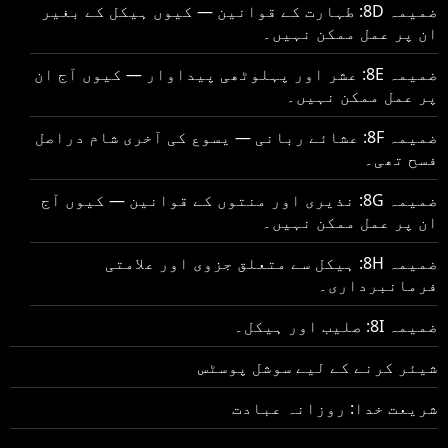
ضمیمہ 8D: طہارت کے قوانین — کیوں ہیکل کے بغیر
ان پر عمل ممکن نہیں۔
ضمیمہ 8E: عشر اور پہلوٹھی پیداوار — کیوں آج ان
پر عمل ممکن نہیں۔
ضمیمہ 8F: عشائے ربانی — یسوع کی آخری شام دراصل
فسح تھی۔
ضمیمہ 8G: نذیری اور منتوں کے قوانین — کیوں آج
ان پر عمل ممکن نہیں۔
ضمیمہ 8H: ہیکل سے متعلق جزوی اور علامتی
فرمانبرداری۔
ضمیمہ 8I: صلیب اور ہیکل۔
شیئر کرنے کے لیے سوشل پوسٹس
شریعت خدا: روزانہ عبادت