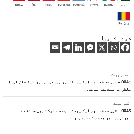
اُردو
Italiano
한국어
Ελληνικά
Tiếng Việt
Polski
ไทย
Türkçe
Română
شیئر کریں!
پوسٹوں
پچھلی پوسٹ
کی
0041 – شریعت خدا پر ایک پوسٹ: غیر یہودیوں میں ایک جان لیوا
غلطی یہ سمجھنا ہے کہ…
نیویگیشن
اگلی پوسٹ
0043 – شریعت خدا پر ایک پوسٹ: بہت سے لوگ نہیں جانتے کہ
ابراہیم اور یسوع کے درمیان…