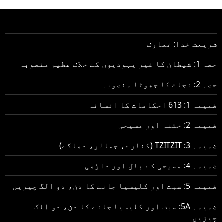
شریعت خدا: تعارف
حصہ 1: شیطان کا غیر یہودیوں کے خلاف عظیم منصوبہ
حصہ 2: نجات کا جھوٹا منصوبہ
ضمیمہ 1: 613 احکامات کا افسانہ
ضمیمہ 2: ختنہ اور مسیحی
ضمیمہ 3: TZITZIT (کنارے، جھالر، دھاگے)
ضمیمہ 4: مسیحی کے بال اور داڑھی
ضمیمہ 5: سبت اور کلیسیا جانے کا دن، دو الگ چیزیں
ضمیمہ 5A: سبت اور کلیسیا جانے کا دن، دو الگ
چیزیں