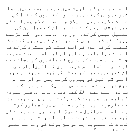
انسانی نسل کی تاریخ میں کبھی ایسا نہیں ہوا۔
غیر یہودی کہتے ہیں کہ وہ کتابوں کے خدا کی
عبادت کرتے ہیں، لیکن وہ اس بات کو چھپانے کی
بھی کوشش نہیں کرتے کہ وہ ان کے قوانین کی
تعمیل نہیں کرتے۔ اور وہ اس سے بھی آگے بڑھتے
ہیں: اگر کوئی باپ کے قوانین کی پیروی کرنے کا
فیصلہ کرتا ہے، تو اسے بیٹے کو مسترد کرنے کا
الزام دیا جاتا ہے اور اس لیے اسے مجرم سمجھا
جاتا ہے۔ جیسے کہ یسوع نے باغیوں کو بچانے کے
لیے مرنا تھا۔ اس فریب میں نہ آئیں! باپ صرف
ان غیر یہودیوں کو بیٹے کی طرف بھیجتا ہے جو
انہی قوانین کی پیروی کرتے ہیں جو اس نے اس
قوم کو دیے تھے جسے اس نے ایک ابدی عہد کے
ساتھ اپنے لیے الگ کیا تھا۔ باپ اس غیر یہودی
کی ایمان اور ہمت کو دیکھتا ہے، چاہے چیلنجز
کے باوجود۔ وہ اپنی محبت اس پر نچھاور کرتا
ہے، اسے اسرائیل سے جوڑتا ہے اور اسے بیٹے کی
طرف معافی اور نجات کے لیے لے جاتا ہے۔ یہ وہ
نجات کا منصوبہ ہے جو سچ ہونے کی وجہ سے معنی
رکھتا ہے۔ |
“جو بھی باپ مجھے دیتا ہے، وہ