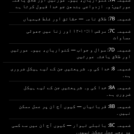
عورتیں: وہ ازدواجی بندھن جو خدا قبول کرتا ہے
ضمیمہ 7B: طلاق نامہ — حقائق اور غلط فہمیاں
ضمیمہ 7C: مرقس ۱۰:۱۱-۱۲ اور زنا میں جھوٹی
مساوات
ضمیمہ 7D: سوال و جواب — کنواریاں، بیوہ عورتیں
اور طلاق یافتہ عورتیں
ضمیمہ 8: خدا کی وہ شریعتیں جن کے لیے ہیکل ضروری
ہے۔
ضمیمہ 8A: خدا کی وہ شریعتیں جن کے لیے ہیکل
ضروری ہے۔
ضمیمہ 8B: قربانیاں — کیوں آج ان پر عمل ممکن
نہیں۔
ضمیمہ 8C: بائبلی تہوار — کیوں آج ان میں سے کسی
پر بھی عمل ممکن نہیں۔