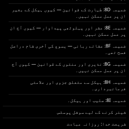
ضمیمہ 8D: طہارت کے قوانین — کیوں ہیکل کے بغیر
ان پر عمل ممکن نہیں۔
ضمیمہ 8E: عشر اور پہلوٹھی پیداوار — کیوں آج ان
پر عمل ممکن نہیں۔
ضمیمہ 8F: عشائے ربانی — یسوع کی آخری شام دراصل
فسح تھی۔
ضمیمہ 8G: نذیری اور منتوں کے قوانین — کیوں آج
ان پر عمل ممکن نہیں۔
ضمیمہ 8H: ہیکل سے متعلق جزوی اور علامتی
فرمانبرداری۔
ضمیمہ 8I: صلیب اور ہیکل۔
شیئر کرنے کے لیے سوشل پوسٹس
شریعت خدا: روزانہ عبادت