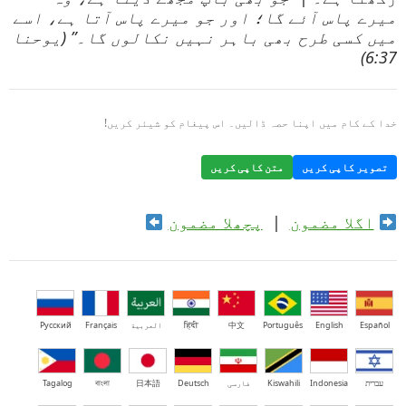
میرے پاس آئے گا؛ اور جو میرے پاس آتا ہے، اسے
میں کسی طرح بھی باہر نہیں نکالوں گا۔” (یوحنا
6:37)
خدا کے کام میں اپنا حصہ ڈالیں۔ اس پیغام کو شیئر کریں!
تصویر کاپی کریں
متن کاپی کریں
اگلا مضمون
|
پچھلا مضمون
Español
English
Português
中文
हिंदी
العربية
Français
Русский
עברית
Indonesia
Kiswahili
فارسی
Deutsch
日本語
বাংলা
Tagalog