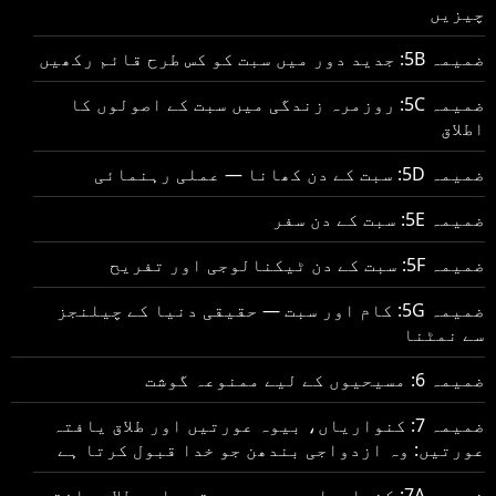
چیزیں
ضمیمہ 5B: جدید دور میں سبت کو کس طرح قائم رکھیں
ضمیمہ 5C: روزمرہ زندگی میں سبت کے اصولوں کا
اطلاق
ضمیمہ 5D: سبت کے دن کھانا — عملی رہنمائی
ضمیمہ 5E: سبت کے دن سفر
ضمیمہ 5F: سبت کے دن ٹیکنالوجی اور تفریح
ضمیمہ 5G: کام اور سبت — حقیقی دنیا کے چیلنجز
سے نمٹنا
ضمیمہ 6: مسیحیوں کے لیے ممنوعہ گوشت
ضمیمہ 7: کنواریاں، بیوہ عورتیں اور طلاق یافتہ
عورتیں: وہ ازدواجی بندھن جو خدا قبول کرتا ہے
ضمیمہ 7A: کنواریاں، بیوہ عورتیں اور طلاق یافتہ