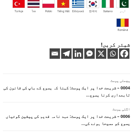
اُردو
Italiano
한국어
Ελληνικά
Tiếng Việt
Polski
ไทย
Türkçe
Română
شیئر کریں!
پوسٹوں
پچھلی پوسٹ
کی
0004 – شریعت خدا پر ایک پوسٹ: کہنا کہ یسوع کے باپ کی قانون کی
تابعداری کرنا یسوع…
نیویگیشن
اگلی پوسٹ
0006 – شریعت خدا پر ایک پوسٹ: عہد نامہ قدیم کی پیشین گوئیاں
یسوع کو مسیحا ہونے کی…