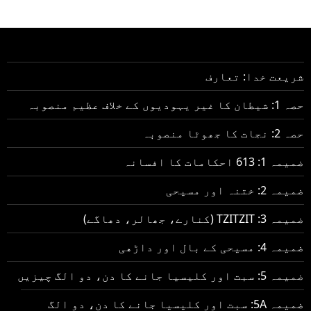
شریعت خدا: تعارف
حصہ 1: شیطان کا غیر یہودیوں کے خلاف عظیم منصوبہ
حصہ 2: نجات کا جھوٹا منصوبہ
ضمیمہ 1: 613 احکامات کا افسانہ
ضمیمہ 2: ختنہ اور مسیحی
ضمیمہ 3: TZITZIT (کنارے، جھالر، دھاگے)
ضمیمہ 4: مسیحی کے بال اور داڑھی
ضمیمہ 5: سبت اور کلیسیا جانے کا دن، دو الگ چیزیں
ضمیمہ 5A: سبت اور کلیسیا جانے کا دن، دو الگ