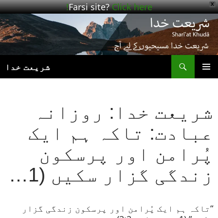
Farsi site?
Click here!
X
ھوڑیں
واد
ر
ائیں
ت
شریعت خدا
بنیادی
مینو
شریعت خدا: روزانہ
عبادت: تاکہ ہم ایک
پُرامن اور پرسکون
زندگی گزار سکیں (1…
“تاکہ ہم ایک پُرامن اور پرسکون زندگی گزار