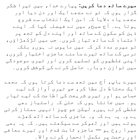
میرے ساتھ دعا کریں:
پیارے خدا، میں تیرا شکر
گزار ہوں کہ تو نے مجھے ایک اور دن دیا اور
مجھے یاد دلایا کہ امن ایک انتخاب سے شروع
ہوتا ہے۔ آج صبح، میں نے فیصلہ کیا کہ اپنے
ذہن کو سکون کے ساتھ اور اپنے دل کو تجھ پر
اعتماد کے ساتھ تیار کروں۔ جب میں لڑکھڑاؤں،
تو میری مدد کر کہ میں مایوس نہ ہوں، بلکہ
نرمی کے ساتھ تیرے سامنے عاجزی اختیار کروں،
اپنی غلطیوں کو تسلیم کروں اور تیری موجودگی
میں توازن دوبارہ حاصل کرنے کی کوشش کروں۔
میرے باپ، آج میں تجھ سے دعا کرتا ہوں کہ مجھے
ایک محتاط دل عطا کر، جو تیری آواز کے لیے
حساس ہو اور تیری شریعت کی اطاعت کے لیے تیار
ہو۔ میں جانتا ہوں کہ حتیٰ کہ راستباز بھی
غلطی کرتے ہیں، لیکن جو چیز انہیں ممتاز کرتی
ہے وہ یہ ہے کہ وہ عاجزی کے ساتھ اٹھ کھڑے
ہوتے ہیں اور ٹھوکر سے سیکھتے ہیں۔ کہ یہ بھی
میرا روح ہو — عاجز، ثابت قدم اور تیرے معافی
اور رحمت پر مکمل انحصار کرنے والا۔