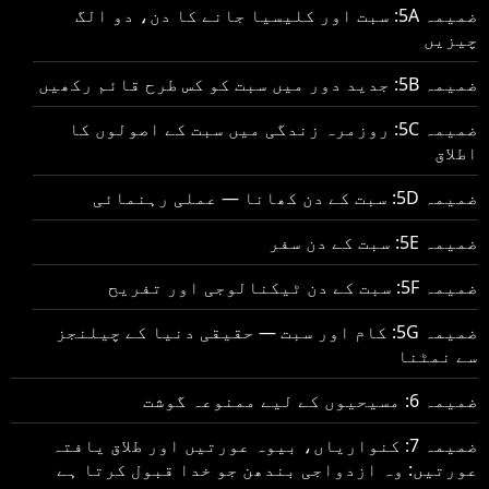
ضمیمہ 5A: سبت اور کلیسیا جانے کا دن، دو الگ
چیزیں
ضمیمہ 5B: جدید دور میں سبت کو کس طرح قائم رکھیں
ضمیمہ 5C: روزمرہ زندگی میں سبت کے اصولوں کا
اطلاق
ضمیمہ 5D: سبت کے دن کھانا — عملی رہنمائی
ضمیمہ 5E: سبت کے دن سفر
ضمیمہ 5F: سبت کے دن ٹیکنالوجی اور تفریح
ضمیمہ 5G: کام اور سبت — حقیقی دنیا کے چیلنجز
سے نمٹنا
ضمیمہ 6: مسیحیوں کے لیے ممنوعہ گوشت
ضمیمہ 7: کنواریاں، بیوہ عورتیں اور طلاق یافتہ
عورتیں: وہ ازدواجی بندھن جو خدا قبول کرتا ہے