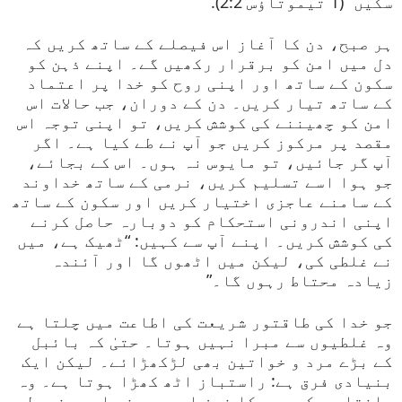
سکیں” (1 تیموتاؤس 2:2).
ہر صبح، دن کا آغاز اس فیصلے کے ساتھ کریں کہ
دل میں امن کو برقرار رکھیں گے۔ اپنے ذہن کو
سکون کے ساتھ اور اپنی روح کو خدا پر اعتماد
کے ساتھ تیار کریں۔ دن کے دوران، جب حالات اس
امن کو چھیننے کی کوشش کریں، تو اپنی توجہ اس
مقصد پر مرکوز کریں جو آپ نے طے کیا ہے۔ اگر
آپ گر جائیں، تو مایوس نہ ہوں۔ اس کے بجائے،
جو ہوا اسے تسلیم کریں، نرمی کے ساتھ خداوند
کے سامنے عاجزی اختیار کریں اور سکون کے ساتھ
اپنی اندرونی استحکام کو دوبارہ حاصل کرنے
کی کوشش کریں۔ اپنے آپ سے کہیں: “ٹھیک ہے، میں
نے غلطی کی، لیکن میں اٹھوں گا اور آئندہ
زیادہ محتاط رہوں گا۔”
جو خدا کی طاقتور شریعت کی اطاعت میں چلتا ہے
وہ غلطیوں سے مبرا نہیں ہوتا۔ حتیٰ کہ بائبل
کے بڑے مرد و خواتین بھی لڑکھڑائے۔ لیکن ایک
بنیادی فرق ہے: راستباز اٹھ کھڑا ہوتا ہے۔ وہ
جانتا ہے کہ برہ کا خون اسے دھونے اور مضبوط