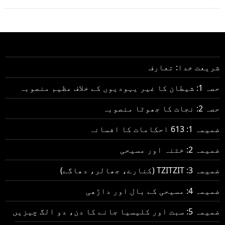
شریعت خدا: تعارف
حصہ 1: شیطان کا غیر یہودیوں کے خلاف عظیم منصوبہ
حصہ 2: نجات کا جھوٹا منصوبہ
ضمیمہ 1: 613 احکامات کا افسانہ
ضمیمہ 2: ختنہ اور مسیحی
ضمیمہ 3: TZITZIT (کنارے، جھالر، دھاگے)
ضمیمہ 4: مسیحی کے بال اور داڑھی
ضمیمہ 5: سبت اور کلیسیا جانے کا دن، دو الگ چیزیں