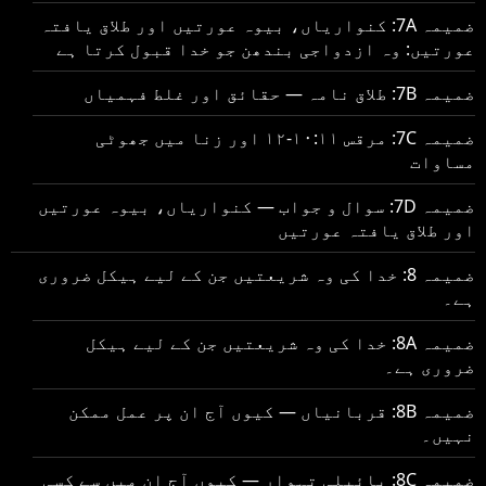
ضمیمہ 7A: کنواریاں، بیوہ عورتیں اور طلاق یافتہ
عورتیں: وہ ازدواجی بندھن جو خدا قبول کرتا ہے
ضمیمہ 7B: طلاق نامہ — حقائق اور غلط فہمیاں
ضمیمہ 7C: مرقس ۱۰:۱۱-۱۲ اور زنا میں جھوٹی
مساوات
ضمیمہ 7D: سوال و جواب — کنواریاں، بیوہ عورتیں
اور طلاق یافتہ عورتیں
ضمیمہ 8: خدا کی وہ شریعتیں جن کے لیے ہیکل ضروری
ہے۔
ضمیمہ 8A: خدا کی وہ شریعتیں جن کے لیے ہیکل
ضروری ہے۔
ضمیمہ 8B: قربانیاں — کیوں آج ان پر عمل ممکن
نہیں۔
ضمیمہ 8C: بائبلی تہوار — کیوں آج ان میں سے کسی