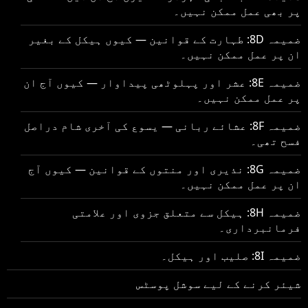
پر بھی عمل ممکن نہیں۔
ضمیمہ 8D: طہارت کے قوانین — کیوں ہیکل کے بغیر
ان پر عمل ممکن نہیں۔
ضمیمہ 8E: عشر اور پہلوٹھی پیداوار — کیوں آج ان
پر عمل ممکن نہیں۔
ضمیمہ 8F: عشائے ربانی — یسوع کی آخری شام دراصل
فسح تھی۔
ضمیمہ 8G: نذیری اور منتوں کے قوانین — کیوں آج
ان پر عمل ممکن نہیں۔
ضمیمہ 8H: ہیکل سے متعلق جزوی اور علامتی
فرمانبرداری۔
ضمیمہ 8I: صلیب اور ہیکل۔
شیئر کرنے کے لیے سوشل پوسٹس