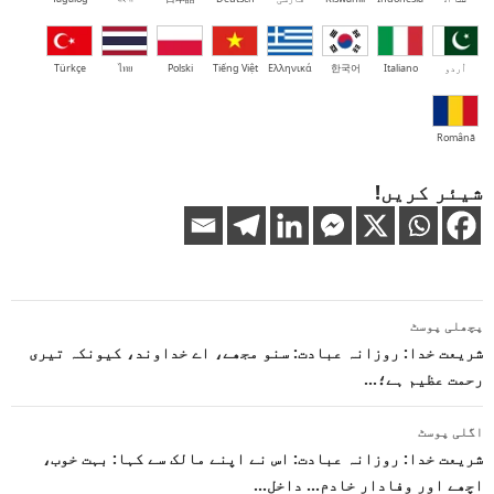
اُردو
Italiano
한국어
Ελληνικά
Tiếng Việt
Polski
ไทย
Türkçe
Română
شیئر کریں!
پوسٹوں
پچھلی پوسٹ
کی
شریعت خدا: روزانہ عبادت: سنو مجھے، اے خداوند، کیونکہ تیری
رحمت عظیم ہے؛…
نیویگیشن
اگلی پوسٹ
شریعت خدا: روزانہ عبادت: اس نے اپنے مالک سے کہا: بہت خوب،
اچھے اور وفادار خادم… داخل…