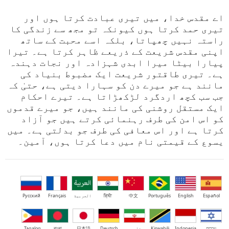
اے مقدس خدا، میں تیری عبادت کرتا ہوں اور
تیری حمد کرتا ہوں کیونکہ تو مجھ سے زندگی کا
راستہ نہیں چھپاتا، بلکہ اسے محبت کے ساتھ
اپنی مقدس شریعت کے ذریعے ظاہر کرتا ہے۔ تیرا
پیارا بیٹا میرا ابدی شہزادہ اور نجات دہندہ
ہے۔ تیری طاقتور شریعت ایک مضبوط بنیاد کی
مانند ہے جو میرے دن کو سہارا دیتی ہے، حتیٰ کہ
جب سب کچھ اردگرد لڑکھڑاتا ہے۔ تیرے احکام
ایک مستقل روشنی کی مانند ہیں، جو میرے قدموں
کو اس امن کی طرف رہنمائی کرتے ہیں جو آزاد
کرتا ہے اور اس معافی کی طرف جو بدلتی ہے۔ میں
یسوع کے قیمتی نام میں دعا کرتا ہوں، آمین۔
Español
English
Português
中文
हिंदी
العربية
Français
Русский
עברית
Indonesia
Kiswahili
فارسی
Deutsch
日本語
বাংলা
Tagalog