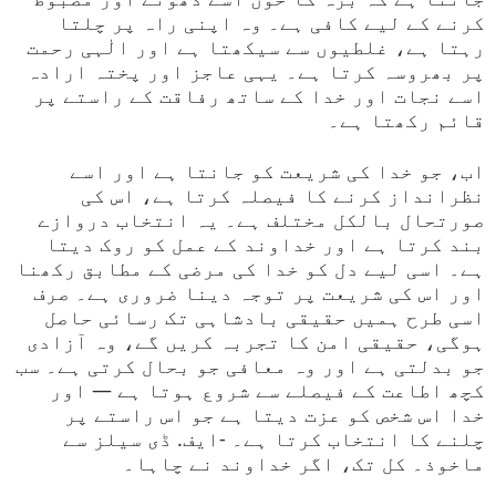
کرنے کے لیے کافی ہے۔ وہ اپنی راہ پر چلتا
رہتا ہے، غلطیوں سے سیکھتا ہے اور الٰہی رحمت
پر بھروسہ کرتا ہے۔ یہی عاجز اور پختہ ارادہ
اسے نجات اور خدا کے ساتھ رفاقت کے راستے پر
قائم رکھتا ہے۔
اب، جو خدا کی شریعت کو جانتا ہے اور اسے
نظرانداز کرنے کا فیصلہ کرتا ہے، اس کی
صورتحال بالکل مختلف ہے۔ یہ انتخاب دروازے
بند کرتا ہے اور خداوند کے عمل کو روک دیتا
ہے۔ اسی لیے دل کو خدا کی مرضی کے مطابق رکھنا
اور اس کی شریعت پر توجہ دینا ضروری ہے۔ صرف
اسی طرح ہمیں حقیقی بادشاہی تک رسائی حاصل
ہوگی، حقیقی امن کا تجربہ کریں گے، وہ آزادی
جو بدلتی ہے اور وہ معافی جو بحال کرتی ہے۔ سب
کچھ اطاعت کے فیصلے سے شروع ہوتا ہے — اور
خدا اس شخص کو عزت دیتا ہے جو اس راستے پر
چلنے کا انتخاب کرتا ہے۔ -ایف. ڈی سیلز سے
ماخوذ۔ کل تک، اگر خداوند نے چاہا۔