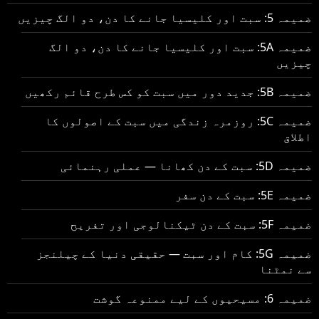
ضمیمہ 5: سبت اور کلیسیا جانے کا دن، دو الگ چیزیں
ضمیمہ 5A: سبت اور کلیسیا جانے کا دن، دو الگ
چیزیں
ضمیمہ 5B: جدید دور میں سبت کو کس طرح قائم رکھیں
ضمیمہ 5C: روزمرہ زندگی میں سبت کے اصولوں کا
اطلاق
ضمیمہ 5D: سبت کے دن کھانا — عملی رہنمائی
ضمیمہ 5E: سبت کے دن سفر
ضمیمہ 5F: سبت کے دن ٹیکنالوجی اور تفریح
ضمیمہ 5G: کام اور سبت — حقیقی دنیا کے چیلنجز
سے نمٹنا
ضمیمہ 6: مسیحیوں کے لیے ممنوعہ گوشت