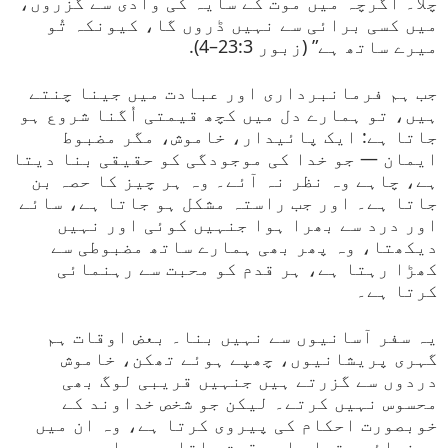
چلا۔ اگرچہ میں موت کے سایہ کی وادی سے گزروں،
میں کسی برائی سے نہیں ڈروں گا، کیونکہ تُو
میرے ساتھ ہے” (زبور 23:3–4).
جب ہم فرمانبرداری اور عبادت میں جینا چنتے
ہیں، تو ہمارے دل میں کچھ قیمتی اُگنا شروع ہو
جاتا ہے: ایک پائیدار، خاموش، مگر مضبوط
ایمان — جو خدا کی موجودگی کو حقیقی بنا دیتا
ہے، چاہے وہ نظر نہ آئے۔ وہ ہر چیز کا حصہ بن
جاتا ہے۔ اور جب راستہ مشکل ہو جاتا ہے، سائے
اور درد سے بھرا ہوا جنہیں کوئی اور نہیں
دیکھتا، وہ پھر بھی ہمارے ساتھ مضبوطی سے
کھڑا رہتا ہے، ہر قدم کو محبت سے رہنمائی
کرتا ہے۔
یہ سفر آسانیوں سے نہیں بنا۔ بعض اوقات ہم
گہری پریشانیوں، چھپے ہوئے تھکن، خاموش
دردوں سے گزرتے ہیں جنہیں قریبی لوگ بھی
محسوس نہیں کرتے۔ لیکن جو شخص خداوند کے
خوبصورت احکام کی پیروی کرتا ہے، وہ ان میں
رہنمائی، تسلی اور قوت پاتا ہے۔ باپ