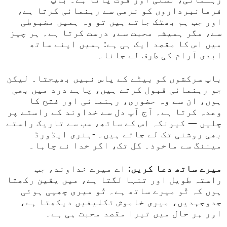
فرمانبرداروں کو نرمی سے رہنمائی کرتا ہے،
اور جب ہم بھٹک جاتے ہیں تو وہ ہمیں مضبوطی
سے، مگر ہمیشہ محبت سے، درست کرتا ہے۔ ہر چیز
میں اس کا مقصد ایک ہی ہے: ہمیں اپنے ساتھ
ابدی آرام کی طرف لے جانا۔
باپ سرکشوں کو بیٹے کے پاس نہیں بھیجتا۔ لیکن
جو رہنمائی قبول کرتے ہیں، چاہے درد میں بھی
ہوں، ان سے وہ حضوری، رہنمائی اور فتح کا
وعدہ کرتا ہے۔ آج آپ دل سے خداوند کے راستے پر
چلیں — کیونکہ اس کے ساتھ، سب سے تاریک راستے
بھی روشنی تک لے جاتے ہیں۔ -ہنری ایڈورڈ
میننگ سے ماخوذ۔ کل تک، اگر خدا نے چاہا۔
میرے ساتھ دعا کریں:
اے میرے خداوند، جب
راستہ طویل اور تنہا لگتا ہے، میں یقین رکھتا
ہوں کہ تُو میرے ساتھ ہے۔ تُو میری چھپی ہوئی
جدوجہدیں، میری خاموش تکلیفیں دیکھتا ہے،
اور ہر حال میں تیرا مقصد محبت ہی ہے۔