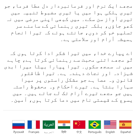
مجھے ایک نرم اور فرمانبردار دل عطا فرما، جو
تیری ہلکی ہوا میں یا تیری مضبوط تنبیہ میں
تیری آواز سن سکے۔ میں کبھی اپنی مرضی میں نہ
کھو جاؤں، بلکہ تیری رہنمائی کے سامنے سر
تسلیم خم کر دوں، جانتے ہوئے کہ تیرا انجام
ہمیشہ آرام اور سلامتی ہے۔
اے پیارے خدا، میں تیرا شکر ادا کرتا ہوں کہ
تُو مجھے اتنی محبت سے رہنمائی کرتا ہے، چاہے
میں نہ سمجھ سکوں۔ تیرا پیارا بیٹا میرا ابدی
شہزادہ اور نجات دہندہ ہے۔ تیرا طاقتور
قانون وہ عصا ہے جو مشکل راستوں پر میرا
سہارا بنتا ہے۔ تیرے احکام وہ محفوظ راستہ
ہیں جو مجھے تیرے آرام تک لے جاتے ہیں۔ میں
یسوع کے قیمتی نام میں دعا کرتا ہوں، آمین۔
Español
English
Português
中文
हिंदी
العربية
Français
Русский