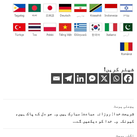
עברית
Indonesia
Kiswahili
فارسی
Deutsch
日本語
বাংলা
Tagalog
اُردو
Italiano
한국어
Ελληνικά
Tiếng Việt
Polski
ไทย
Türkçe
Română
شیئر کریں!
پوسٹوں
پچھلی پوسٹ
کی
شریعت خدا: روزانہ عبادت: مبارک ہیں وہ جو دل کے پاک ہیں،
کیونکہ وہ خدا کو دیکھیں گے…
نیویگیشن
اگلی پوسٹ