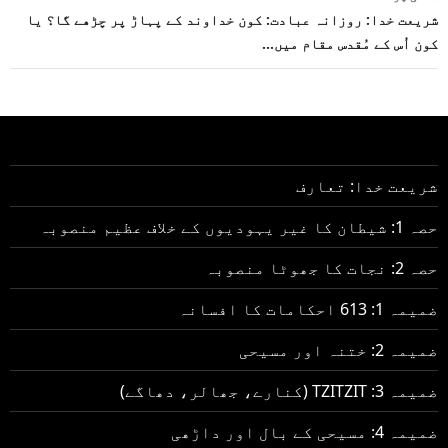
شریعت خدا: روزانہ عبادت: کون خداوند کے پہاڑ پر چڑھے گا؟ یا
کون اُس کے مُقدس مقام میں…
شریعت خدا: تعارف
حصہ 1: شیطان کا غیر یہودیوں کے خلاف عظیم منصوبہ
حصہ 2: نجات کا جھوٹا منصوبہ
ضمیمہ 1: 613 احکامات کا افسانہ
ضمیمہ 2: ختنہ اور مسیحی
ضمیمہ 3: TZITZIT (کنارے، جھالر، دھاگے)
ضمیمہ 4: مسیحی کے بال اور داڑھی