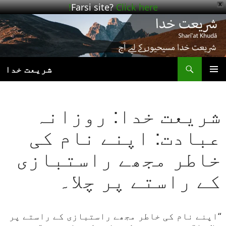
Farsi site?
Click here!
X
ھوڑیں
واد
ر
ائیں
ت
شریعت خدا
بنیادی
مینو
شریعت خدا: روزانہ
عبادت: اپنے نام کی
خاطر مجھے راستبازی
کے راستے پر چلا۔
“اپنے نام کی خاطر مجھے راستبازی کے راستے پر