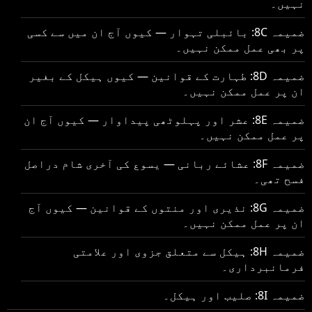
نہیں۔
ضمیمہ 8C: بائبلی تہوار — کیوں آج ان میں سے کسی
پر بھی عمل ممکن نہیں۔
ضمیمہ 8D: طہارت کے قوانین — کیوں ہیکل کے بغیر
ان پر عمل ممکن نہیں۔
ضمیمہ 8E: عشر اور پہلوٹھی پیداوار — کیوں آج ان
پر عمل ممکن نہیں۔
ضمیمہ 8F: عشائے ربانی — یسوع کی آخری شام دراصل
فسح تھی۔
ضمیمہ 8G: نذیری اور منتوں کے قوانین — کیوں آج
ان پر عمل ممکن نہیں۔
ضمیمہ 8H: ہیکل سے متعلق جزوی اور علامتی
فرمانبرداری۔
ضمیمہ 8I: صلیب اور ہیکل۔