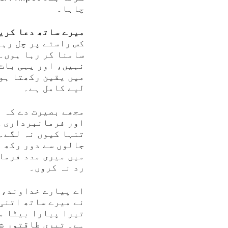
چاہا۔
میرے ساتھ دعا کریں
کس راستے پر چل رہا
سامنا کر رہا ہوں۔
نہیں، اور یہی بات 
میں یقین رکھتا ہو
لیے کامل ہے۔
مجھے بصیرت دے کہ 
اور فرمانبرداری ک
تنہا کیوں نہ لگے۔
جالوں سے دور رکھ 
میں میری مدد فرما
رد نہ کروں۔
اے پیارے خداوند، م
نے میرے ساتھ اتنی 
تیرا پیارا بیٹا م
ہے۔ تیری طاقتور ش