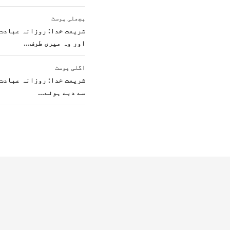
پوسٹوں
پچھلی پوسٹ
کی
شریعت خدا: روزانہ عبادت:
اور وہ میری طرف…
نیویگیشن
اگلی پوسٹ
شریعت خدا: روزانہ عبادت:
سے دبے ہوئے…