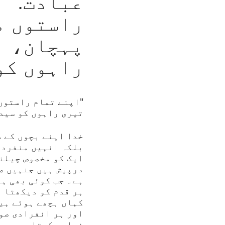
عبادت: "
راستوں م
پہچان، ا
راہوں ک
"اپنے تمام راستوں
تیری راہوں کو سیدھا 
خدا اپنے بچوں کے س
بلکہ انہیں منفرد 
ایک کو مخصوص چیلن
درپیش ہیں جنہیں ص
ہے۔ جب کوئی بھی ہ
ہر قدم کو دیکھتا ہ
کہاں بچھے ہوئے ہیں
اور ہر انفرادی صو
فراہم کرتا ہے۔