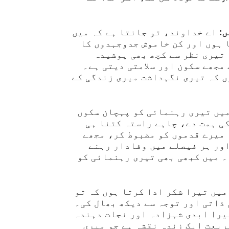
:
اے خداوند، تو جانتا ہے کہ میں
 ہوں اور کن خاموش جدوجہدوں کا
 تیری نظر سے کچھ بھی پوشیدہ
مجھے سکون اور سلامتی دیتی ہے۔
ں کہ تیری نگہداشت میری زندگی کے
میں تیری رہنمائی کو پہچان سکوں
ی ہمت دے، چاہے راستہ کتنا ہی
 میرے قدموں کو مضبوط کر، مجھے
اور ہر فیصلے میں وفادار رہنے
۔ میں کبھی بھی تیری رہنمائی کو
یں تیرا شکر ادا کرتا ہوں کہ تو
ذاتی اور توجہ سے دیکھ بھال کی۔
یرا ابدی شہزادہ اور نجات دہندہ
ریعت ایک زندہ نقشہ ہے جو میری