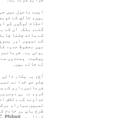
ایسے ماحول میں جہ
ہیں، خالق کے خوبصو
احکام لوگوں کو ای
گئے، بلکہ ان کے ہر
کے ساتھ چلنا چاہت
کے نبیوں اور یسوع 
میں محفوظ حدود قا
ہوئی ہے۔ فرمانبردا
پوشیدہ پھندوں سے 
لے جاتے ہیں۔
آج، یہ پکار ذاتی ا
چلو جو خدا نے تمہا
فرمانبرداری کے سا
کرو، نہ ہی دوسروں 
خداوند کے دلکش اح
تمہیں سہارا، برکت
طرح باپ ہر خادم کو