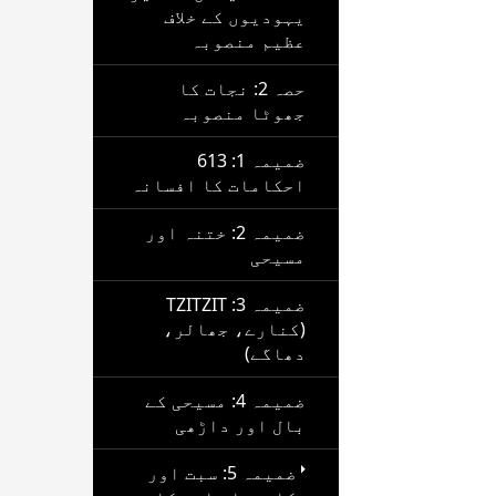
یہودیوں کے خلاف
عظیم منصوبہ
حصہ 2: نجات کا
جھوٹا منصوبہ
ضمیمہ 1: 613
احکامات کا افسانہ
ضمیمہ 2: ختنہ اور
مسیحی
ضمیمہ 3: TZITZIT
(کنارے، جھالر،
دھاگے)
ضمیمہ 4: مسیحی کے
بال اور داڑھی
ضمیمہ 5: سبت اور