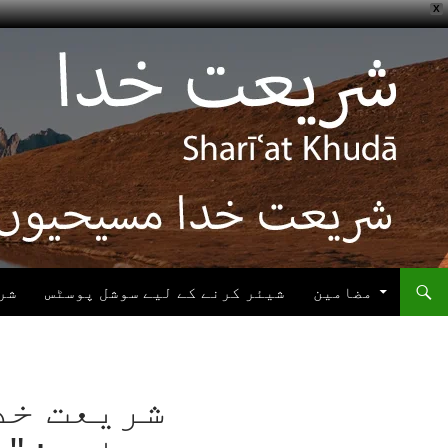
X
ھوڑیں
واد
ر
ائیں
مضامین
شیئر کرنے کے لیے سوشل پوسٹس
شر
شریعت خد