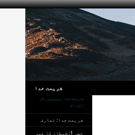
تلاش
شریعت خدا
شریعت خدا مسیحیوں کے
لیے آج
شریعت خدا: تعارف
حصہ 1: شیطان کا غیر