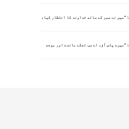
 "میں نے صبر کے ساتھ خداوند کا انتظار کیا،
 "میرے پاس آؤ، اے سب تھکے ماندے اور بوجھ