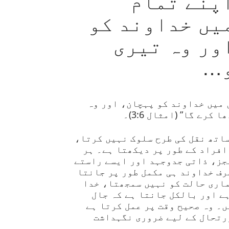
اپنے تمام
یں خداوند کو
ور وہ تیری
و…
 میں خداوند کو پہچان، اور وہ
کرے گا” (امثال 3:6)۔
اتھ نقل کی طرح سلوک نہیں کرتا،
افراد کے طور پر دیکھتا ہے۔ ہر
جز، ذاتی جدوجہد اور ایسے راستے
رف خداوند ہی مکمل طور پر جانتا
ماری حالت کو نہیں سمجھتا، خدا
ے اور بالکل جانتا ہے کہ جال
۔ وہ صحیح وقت پر عمل کرتا ہے
رتحال کے لیے ضروری نگہداشت