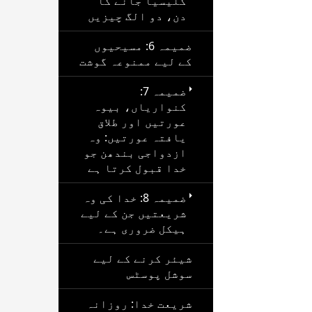
کلیسیا جانے کا
دن، دو الگ چیزیں
ضمیمہ 6: مسیحیوں
کے لیے ممنوعہ گوشت
ضمیمہ 7:
کنواریاں، بیوہ
عورتیں اور طلاق
یافتہ عورتیں: وہ
ازدواجی بندھن جو
خدا قبول کرتا ہے
ضمیمہ 8: خدا کی وہ
شریعتیں جن کے لیے
ہیکل ضروری ہے۔
شیئر کرنے کے لیے
سوشل پوسٹس
شریعت خدا: روزانہ