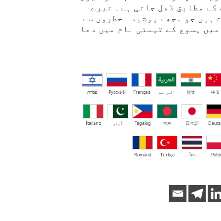
 کے مطابق ڈھل جاتی ہے۔ تیرے
 ہیں جو مجھے پوشیدہ خطروں سے
میں یسوع کے قیمتی نام میں دعا
中文
हिंदी
العربية
Français
Русский
עברית
Deuts
日本語
বাংলা
Tagalog
اُردو
Italiano
Română
Türkçe
ไทย
Polsk