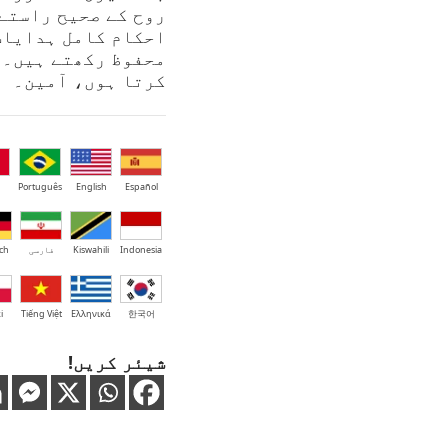
روح کے صحیح راستے
احکام کامل ہدایات
محفوظ رکھتے ہیں۔ 
کرتا ہوں، آمین۔
Português
English
Español
Indonesia
Kiswahili
فارسی
ch
i
Tiếng Việt
Ελληνικά
한국어
شیئر کریں!