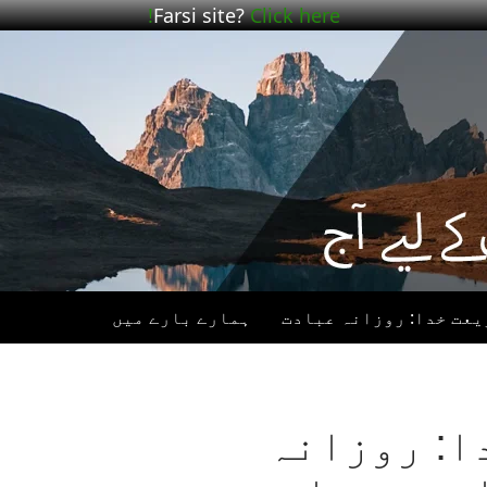
Farsi site?
Click here!
یعت خدا: روزانہ عبادت
ہمارے بارے میں
ا: روزانہ