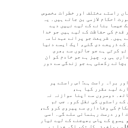
اں راستے مختلف اور خطرات مخصوص
رت احکام لازمی بن جاتے ہیں۔ یہ
ک جیسا بنانے کے لیے نہیں دیے
 قدم کی حفاظت کے لیے ہیں جو خدا
ے ہیں۔ شریعت جو پرانے عہدنامہ
کے ذریعے دی گئی، ایک ایسے دنیا
ئم کرتی ہے جو جالوں سے بھری
ری ہی وہ چیز ہے جو خادم کو ان
بچائے رکھتی ہے جو زندگی سے دور
ور براہ راست ہے: اس راستے پر
رے لیے مقرر کیا ہے،
تھ۔ دوسروں سے اپنا موازنہ نہ
کے راستوں کی نقل کرو۔ جب تم
کام کی وفاداری سے پیروی کرو گے،
 اور درست رہنمائی ملے گی۔ اسی
 یسوع کے پاس بھیجنے کے لیے تیار
کرتا ہے۔ J.C. Philpot سے ماخوذ۔ کل تک، اگر خدا نے